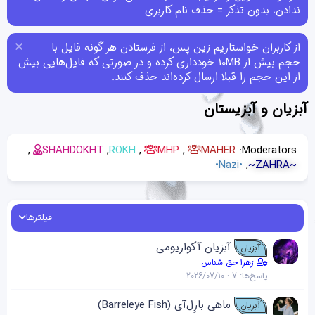
ندادن، بدون تذکر = حذف نام کاربری
از کاربران خواستاریم زین پس، از فرستادن هر گونه فایل با
حجم بیش از 10MB خودداری کرده و در صورتی که فایل‌هایی بیش
از این حجم را قبلا ارسال کرده‌اند حذف کنند.
آبزیان و آبزیستان ‌
SHAHDOKHT
ROKH
MHP
MAHER
Moderators:
•Nazi•
~ZAHRA~
فیلترها
آبزیان آکواریومی
آبزیان
زهرا حق شناس
پاسخ‌ها
7
2026/07/10
ماهی بارِل‌آی (Barreleye Fish)
آبزیان