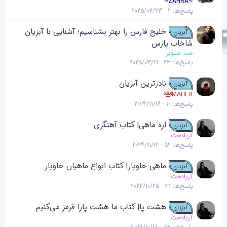
~ZAHRA~
پاسخ‌ها
2
2025/07/23
خلیج فارس را بهتر بشناسیم؛ آشنایی با آبزیان
آبزیان
شاخاب پارس
ممد صنوبر
پاسخ‌ها
23
2025/03/19
نادرترین آبزیان
آبزیان
MAHER
پاسخ‌ها
10
2024/11/16
اره ماهی| کتاب آهنگری
آبزیان
آریادخت
پاسخ‌ها
52
2024/11/12
ماهی خاویار| کتاب انواع ماهیان خاویار
آبزیان
آریادخت
پاسخ‌ها
31
2024/10/25
هشت پا| کتاب ما هشت پارا قرمز می‌کنیم
آبزیان
آریادخت