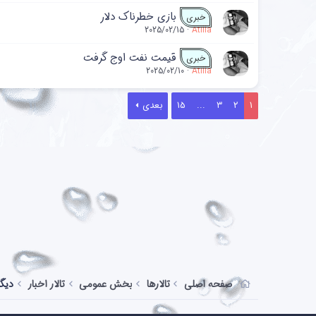
بازی خطرناک دلار
خبری
2025/02/15
Atilla
قیمت نفت اوج گرفت
خبری
2025/02/10
Atilla
1
2
3
...
15
بعدی
صفحه اصلی
تالارها
بخش عمومی
تالار اخبار
دیگر