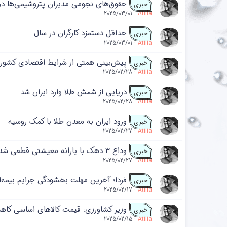
حقوق‌های نجومی مدیران پتروشیمی‌ها در کن
خبری
2025/03/01
Atilla
حداقل دستمزد کارگران در سال
خبری
2025/03/01
Atilla
پیش‌بینی همتی از شرایط اقتصادی کشور د
خبری
2025/02/28
Atilla
دریایی از شمش طلا وارد ایران شد
خبری
2025/02/28
Atilla
ورود ایران به معدن طلا با کمک روسیه
خبری
2025/02/27
Atilla
وداع ۳ دهک با یارانه معیشتی قطعی شد
خبری
2025/02/27
Atilla
فردا؛ آخرین مهلت بخشودگی جرایم بیمه‌ا
خبری
2025/02/17
Atilla
وزیر کشاورزی: قیمت کالا‌های اساسی کاه
خبری
2025/02/15
Atilla