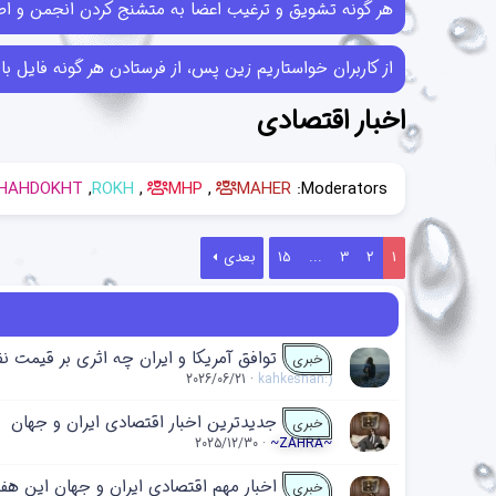
هر گونه تشویق و ترغیب اعضا به متشنج کردن انجمن و اطل
از کاربران خواستاریم زین پس، از فرستادن هر گونه فایل با حجم بیش از 10MB خودداری کرده و در صورتی که فایل‌هایی بیش از این حجم ر
اخبار اقتصادی
HAHDOKHT
ROKH
MHP
MAHER
Moderators:
1
2
3
...
15
بعدی
توافق آمریکا و ایران چه اثری بر قیمت ن
خبری
2026/06/21
kahkeshan:)
جدیدترین اخبار اقتصادی ایران و جهان
خبری
2025/12/30
~ZAHRA~
اخبار مهم اقتصادی ایران و جهان این هفته (۲۲ تا ۲۸ آبان ۱۴۰۴ / ۱۲ تا ۱۹ نوامبر
خبری