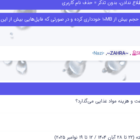
اع ندادن، بدون تذکر = حذف نام کاربری
ا قبلا ارسال کرده‌اند حذف کنند.
•Nazi•
~ZAHRA~
S
فت و هزینه مواد غذایی می‌گذارد؟
 ۲۰۲۵)