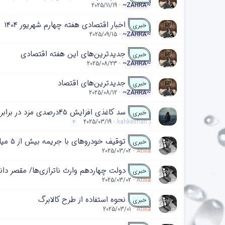
2025/11/19
~ZAHRA~
اخبار اقتصادی هفته چهارم شهریور 1404
خبری
2025/09/15
~ZAHRA~
جدیدترین‌های این هفته اقتصادی
خبری
2025/08/23
~ZAHRA~
جدیدترین‌های اقتصاد
خبری
2025/08/12
~ZAHRA~
سد کاغذی افزایش ۴۵درصدی مزد در برابر امواج سهمگین گرانی
خبری
2025/03/19
kahkeshan:)
2
توقیف خودروهای با جریمه بیش از ۵ میلیون تومان در ایام نوروز
خبری
2025/03/02
Atilla
دولت چهاردهم وارث ناترازی‌ها/ مقصر دا
خبری
2025/03/02
Atilla
نحوه استفاده از طرح کالابرگ
خبری
2025/03/01
Atilla