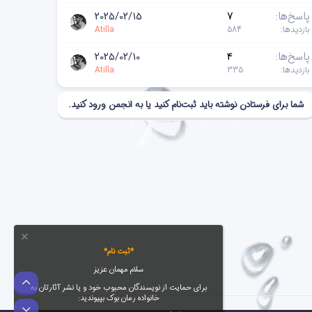
پاسخ‌ها
7
2025/02/15
بازدیدها
584
Atilla
پاسخ‌ها
4
2025/02/10
بازدیدها
335
Atilla
شما برای فرستادن نوشته باید ثبت‌نام کنید یا به انجمن ورود کنید.
*ثبت نام*
سلام مهمان عزیز
بالا
برای حمایت از نویسندگان محبوب خود و یا نشر آثارتان به
خانواده رمان بوک بپیوندید:
پایین