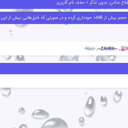
اع ندادن، بدون تذکر = حذف نام کاربری
ا قبلا ارسال کرده‌اند حذف کنند.
•Nazi•
~ZAHRA~
S