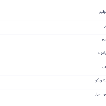
کینز
ر
وی
اموند
دل
ا ویکو
ید میلر