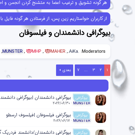
هر گونه تشویق و ترغیب اعضا به متشنج کردن انجمن و اطل
از کاربران خواستاریم زین پس، از فرستادن هر گونه فایل با حجم بیش از 10MB خودداری کرده و در صورتی که فایل‌هایی بیش از این حجم ر
بیوگرافی دانشمندان و فیلسوفان
MUNSTER
MHP
MAHER
.AiKa.
Moderators:
1
2
3
...
7
بعدی
بیوگرافی دانشمندان |بیوگرافی دانشمندشینیا یماناکا 
بیوگرافی
2026/06/30
MUNSTER
بیوگرافی فیلسوفان |فیلسوف ارسطو
بیوگرافی
2026/06/17
MUNSTER
بیوگرافی دانشمندان/دانشمند فردریک 
بیوگرافی