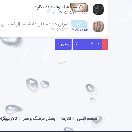
فیلسوف «رنه دکارت»
زندگینامه
2025/05/26
Trodi
3
2
معرفی دانشمندان|دانشمند |ارشمیدس
بیوگرافی
2025/05/04
MUNSTER
1
2
3
...
7
بعدی
صفحه اصلی
تالارها
بخش فرهنگ و هنر
تالار بیوگرا