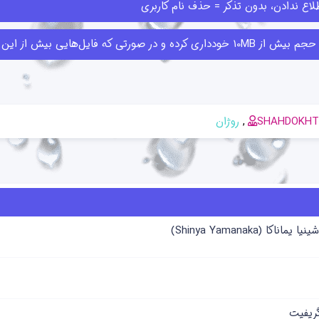
اع ندادن، بدون تذکر = حذف نام کاربری
ا قبلا ارسال کرده‌اند حذف کنند.
SHAHDOKHT
روژان
(Shinya Yamanaka)
گریفیت