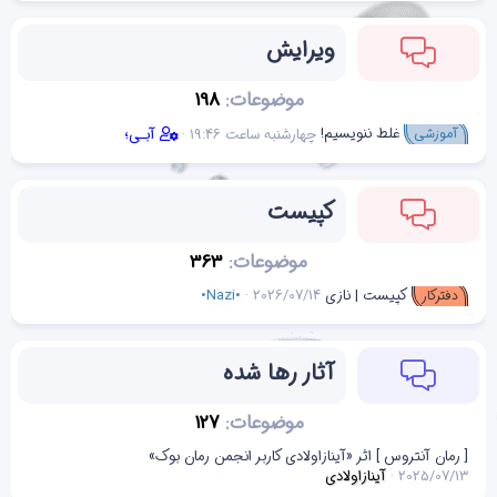
ویرایش
موضوعات
198
غلط ننویسیم!
آموزشی
چهارشنبه ساعت 19:46
آبـی؛
کپیست
موضوعات
363
کپیست | نازی
2026/07/14
•Nazi•
دفتر‌کار
آثار رها شده
موضوعات
127
[ رمان آنتروس ] اثر «آینازاولادی کاربر انجمن رمان بوک»
2025/07/13
آینازاولادی