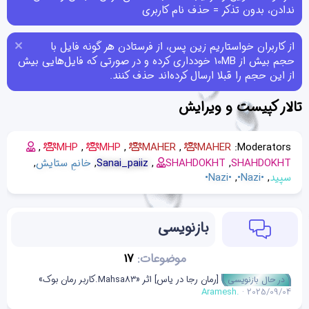
ندادن، بدون تذکر = حذف نام کاربری
از کاربران خواستاریم زین پس، از فرستادن هر گونه فایل با
حجم بیش از 10MB خودداری کرده و در صورتی که فایل‌هایی بیش
از این حجم را قبلا ارسال کرده‌اند حذف کنند.
تالار کپیست و ویرایش
MHP
MHP
MAHER
MAHER
Moderators:
SHAHDOKHT
SHAHDOKHT
Sanai_paiiz
خانمِ ستایش
سپید
•Nazi•
•Nazi•
بازنویسی
موضوعات
17
[رمان رجا در‌ یاس] اثر «Mahsa83.کاربر رمان بوک»
در حال بازنویسی
Aramesh.
2025/09/04