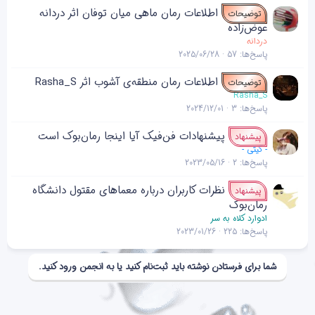
د
ن
اطلاعات رمان ماهی میان توفان اثر دردانه
توضیحات
ه
عوض‌زاده
دردانه
پاسخ‌ها
57
2025/06/28
اطلاعات رمان منطقه‌ی آشوب اثر Rasha_S
توضیحات
Rasha_S
پاسخ‌ها
3
2024/12/01
پیشنهادات فن‌فیک آیا اینجا رمان‌بوک است
پیشنهاد
- گیتی -
پاسخ‌ها
2
2023/05/16
نظرات کاربران درباره معماهای مقتول دانشگاه
پیشنهاد
رمان‌بوک
ادوارد کلاه به سر
پاسخ‌ها
225
2023/01/26
شما برای فرستادن نوشته باید ثبت‌نام کنید یا به انجمن ورود کنید.