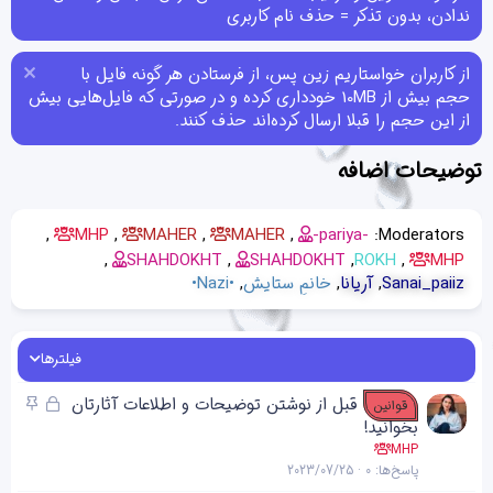
ندادن، بدون تذکر = حذف نام کاربری
از کاربران خواستاریم زین پس، از فرستادن هر گونه فایل با
حجم بیش از 10MB خودداری کرده و در صورتی که فایل‌هایی بیش
از این حجم را قبلا ارسال کرده‌اند حذف کنند.
توضیحات اضافه
MHP
MAHER
MAHER
-pariya-
Moderators:
SHAHDOKHT
SHAHDOKHT
ROKH
MHP
Sanai_paiiz
آریانا
خانمِ ستایش
•Nazi•
فیلترها
ق
چ
قبل از نوشتن توضیحات و اطلاعات آثارتان
قوانین
ف
س
بخوانید!
ل
ب
MHP
پاسخ‌ها
0
2023/07/25
ش
ا