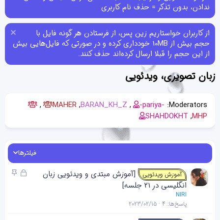
ندادن، بدون تذکر = حذف نام کاربری
از کاربران خواستاریم زین پس، از فرستادن هر گونه فایل با
حجم بیش از 10MB خودداری کرده و در صورتی که فایل‌هایی بیش
از این حجم را قبلا ارسال کرده‌اند حذف کنند.
زبان تصویری، ویدئویی
MAHER
BARAN_KH_Z
-pariya-
Moderators:
SHAHDOKHT
MHP
فیلترها
ق
چ
[آموزش مبتدی و ویدئویی زبان
آموزش ویدئویی
ف
س
انگلیسی در 21 جلسه]
ل
ب
NIRI
ش
ا
پاسخ‌ها
4
2023/02/15
د
ن