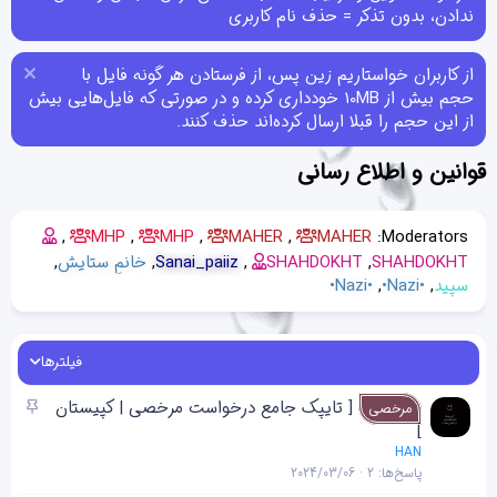
ندادن، بدون تذکر = حذف نام کاربری
از کاربران خواستاریم زین پس، از فرستادن هر گونه فایل با
حجم بیش از 10MB خودداری کرده و در صورتی که فایل‌هایی بیش
از این حجم را قبلا ارسال کرده‌اند حذف کنند.
قوانین و اطلاع رسانی
MHP
MHP
MAHER
MAHER
Moderators:
SHAHDOKHT
SHAHDOKHT
Sanai_paiiz
خانمِ ستایش
سپید
•Nazi•
•Nazi•
فیلترها
چ
[ تایپک جامع درخواست مرخصی | کپیستان
مرخصی
س
]
ب
HAN
پاسخ‌ها
2
2024/03/06
ا