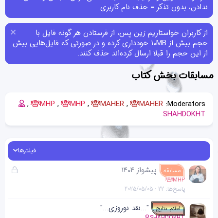
ندادن، بدون تذکر = حذف نام کاربری
از کاربران خواستاریم زین پس، از فرستادن هر گونه فایل با
حجم بیش از 10MB خودداری کرده و در صورتی که فایل‌هایی بیش
از این حجم را قبلا ارسال کرده‌اند حذف کنند.
مسابقات بخش کتاب
MHP
MHP
MAHER
MAHER
Moderators:
SHAHDOKHT
فیلترها
ق
پیشواز 1404
مسابقه
ف
MHP
پاسخ‌ها
22
2025/05/05
ل
ش
"...نقد نوروزی..."
اعلام نتایج
د
SHAHDOKHT