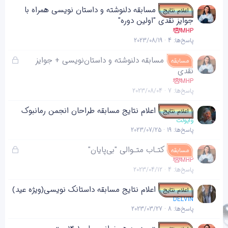
د
ن
مسابقه دلنوشته و داستان نویسی همراه با
اعلام نتایج
ه
ج
جوایز نقدی "اولین دوره"
ی
MHP
پاسخ‌ها
4
2023/08/19
ق
مسابقه دلنوشته و داستان‌نویسی + جوایز
مسابقه
ف
نقدی
ل
MHP
پاسخ‌ها
7
2023/08/04
ش
د
اعلام نتایج مسابقه طراحان انجمن رمانبوک
اعلام نتایج
ه
وایولت
پاسخ‌ها
19
2023/07/25
ق
کتـاب متـوالی "بی‌پایان"
مسابقه
ف
MHP
پاسخ‌ها
4
2023/04/12
ل
ش
اعلام نتایج مسابقه داستانک نویسی(ویژه عید)
اعلام نتایج
د
DELVIN
ه
پاسخ‌ها
8
2023/03/27