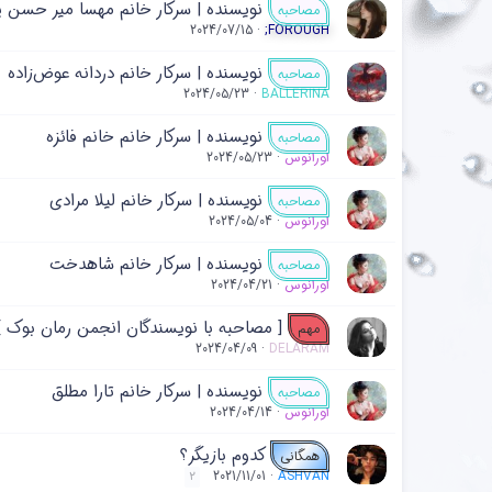
نویسنده | سرکار خانم مهسا میر حسن‌ پ
مصاحبه
2024/07/15
;FOROUGH
نویسنده | سرکار‌ خانم دردانه عوض‌زاده
مصاحبه
2024/05/23
BALLERINA
نویسنده | سرکار خانم خانم فائزه
مصاحبه
اورانوس
2024/05/23
نويسنده | سرکار خانم لیلا مرادی
مصاحبه
اورانوس
2024/05/04
نویسنده | سرکار خانم شاهدخت
مصاحبه
اورانوس
2024/04/21
[ مصاحبه با نویسندگان انجمن رمان بوک ]
مهم
2024/04/09
DELARAM
نویسنده | سرکار خانم تارا مطلق
مصاحبه
اورانوس
2024/04/14
کدوم بازیگر؟
همگانی
2021/11/01
ASHVAN
2