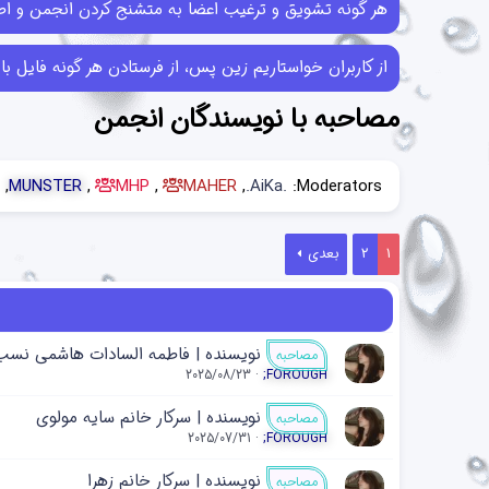
هر گونه تشویق و ترغیب اعضا به متشنج کردن انجمن و اطل
از کاربران خواستاریم زین پس، از فرستادن هر گونه فایل با حجم بیش از 10MB خودداری کرده و در صورتی که فایل‌هایی بیش از این حجم ر
مصاحبه با نویسندگان انجمن
MUNSTER
MHP
MAHER
.AiKa.
Moderators:
1
2
بعدی
نویسنده | فاطمه السادات هاشمی نسب
مصاحبه
2025/08/23
;FOROUGH
نويسنده | سرکار خانم سایه مولوی
مصاحبه
2025/07/31
;FOROUGH
نویسنده | سرکار خانم زهرا
مصاحبه