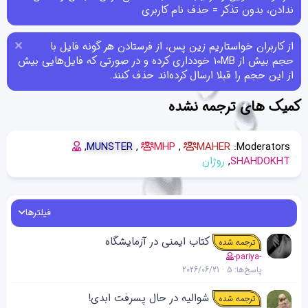
ندادن، بدون تذکر = حذف نام کاربری
از کاربران خواستاریم زین پس، از فرستادن هر گونه فایل با
حجم بیش از 10MB خودداری کرده و در صورتی که فایل‌هایی بیش
از این حجم را قبلا ارسال کرده‌اند حذف کنند.
کمیک های ترجمه نشده
MUNSTER
MHP
MAHER
Moderators:
SHAHDOKHT
روژان
فیلترها
کتاب ایمنی در آزمایشگاه
ترجمه شده
-pariya-
پاسخ‌ها
5
2026/06/21
شوالیه در حال پسرفت ابدی!
ترجمه شده