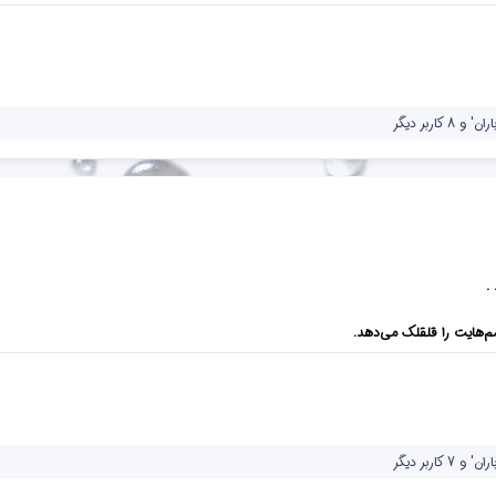
اران'
و 8 کاربر دیگر
.
‌هایت را قلقلک می‌دهد.
اران'
و 7 کاربر دیگر