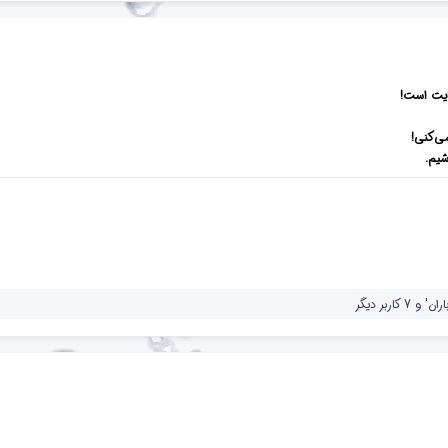
کایت است!
شیم.
اران'
و 7 کاربر دیگر