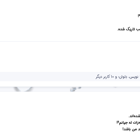
ب تاریک شده.
 نویس
،
دِلوان؛
و 10 کاربر دیگر
ه‌اند.
ات له جیانم²!
د من باشد!