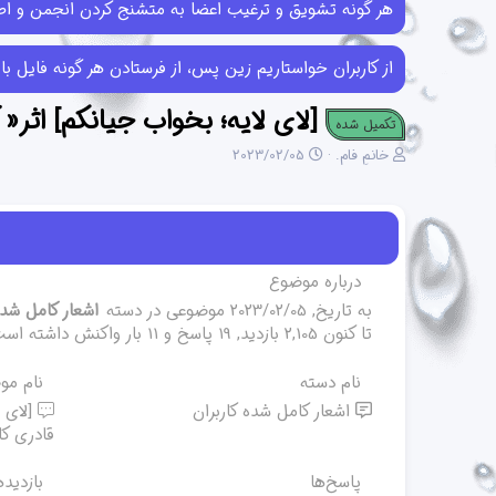
هر گونه تشویق و ترغیب اعضا به متشنج کردن انجمن و اطل
از کاربران خواستاریم زین پس، از فرستادن هر گونه فایل با حجم بیش از 10MB خودداری کرده و در صورتی که فایل‌هایی بیش از این حجم ر
[لای لایه؛ بخواب جیانکم] اثر«
تکمیل شده
ن
ت
خانمِ فام.
2023/02/05
و
ا
ی
ر
س
ی
ن
خ
د
ش
ه
ر
درباره موضوع
م
و
به تاریخ,
2023/02/05
موضوعی در دسته
اشعار کامل شده
و
ع
تا کنون 2,105 بازدید, 19 پاسخ و 11 بار واکنش داشته است
ض
و
ع
نام دسته
نام مو
اشعار کامل شده کاربران
[لای 
قادری کا
پاسخ‌ها
بازدیده