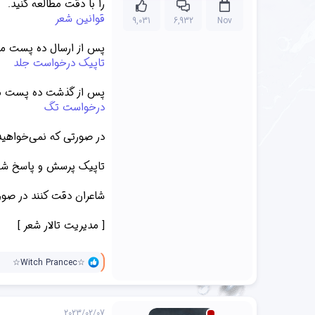
را با دقت مطالعه کنید.
قوانین شعر
9,031
6,932
Nov
پس از ارسال ده پست می‌
تاپیک درخواست جلد
پس از گذشت ده پست می‌
درخواست تگ
در صورتی که نمی‌خواهید 
تاپیک پرسش و پاسخ شع
شاعران دقت کنند در صورت
[ مدیریت تالار شعر ]
و
☆Witch Prancec☆
ا
ک
ن
ش‌
2023/02/07