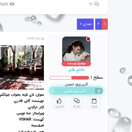
NaN
19
1
2
بعدی
2023/02/05
موضوع نویسنده
خانمِ فام.
سطح
1
کاربر ویژه انجمن
کاربر ویژه انجمن
عنوان: لای لایه؛ بخواب جیانکم.
نویسنده: کانی قادری.
ژانر: تراژدی.
18,212
4,121
Oct
ویراستار: حنا نویس
کپیست: VISHAR
«مقدمه»
هه‌ی لایه لایه لایه