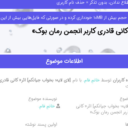
اع ندادن، بدون تذکر = حذف نام کاربری
ا قبلا ارسال کرده‌اند حذف کنند.
 کانی قادری کاربر انجمن رمان بوک»
اطلاعات موضوع
 کاربران
توسط
خانمِ فام.
با نام
[لای لایه؛ بخواب جیانکم] اثر« کانی قادر
ضوع
نویسنده موضوع
لایه؛ بخواب جیانکم] اثر« کانی
خانمِ فام.
ربر انجمن رمان بوک»
ا
اولین پسند نوشته