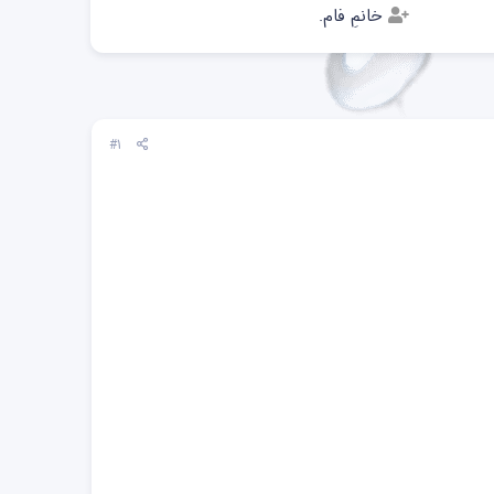
خانمِ فام.
#1