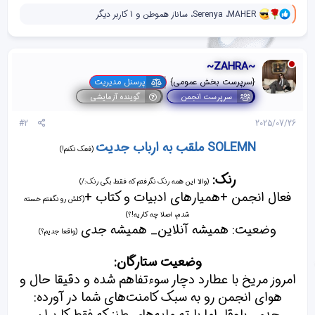
و
MAHER
،
Serenya
،
ساناز هموطن
و 1 کاربر دیگر
ا
ک
ن
ش‌
~ZAHRA~
ه
ا
{سرپرست بخش عمومی}
پرسنل مدیریت
[
سرپرست انجمن
گوینده آزمایشی
ی
پ
#2
2025/07/26
س
ن
SOLEMN ملقب به ارباب جدیت
د
(فعک نکنم!)
ه
ا
رنک:
]
(والا این همه رنک نگرفتم که فقط بگی رنک:/)
:
فعال انجمن +همیارهای ادبیات و کتاب +
(کلش رو نگفتم خسته
شدم، اصلا چه کاریه!؟)
وضعیت: همیشه آنلاین_ همیشه جدی
(واقعا جدیم؟)
وضعیت ستارگان:
امروز مریخ با عطارد دچار سوء‌تفاهم شده و دقیقا حال و
هوای انجمن رو به سبک کامنت‌های شما در آورده: