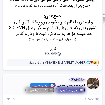
جدی‌تر از بقیه‌ست!"
(والا اینجوری تاحالا بهش نگاه نکرده بودما:/)
جمع‌بندی:
تو اومدی تا نظم بدی، شوخی رو چکش‌کاری کنی و
نشون بدی که حتی با یک اسم سنگین مثل SOLEMN
هم میشه دل‌ها رو شاد کرد البته با وقار و کلاس.
(خب خیلیم عالی و خوشحالم بیشترش مثبت بود:/)
کاربر:
@SOLEMN
و
MAHER
،
STARLET
،
YEGANEH.B
و 6 کاربر دیگر
ا
ک
ن
ش‌
~ZAHRA~
ه
ا
{سرپرست بخش عمومی}
پرسنل مدیریت
[
سرپرست انجمن
گوینده آزمایشی
ی
پ
#3
2025/07/26
س
ن