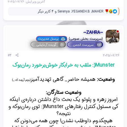
آخرین ویرایش:
2025/07/26
و
MAHER
،
YEGANEH.B
،
Serenya
و 4 کاربر دیگر
ا
ک
ن
ش‌
~ZAHRA~
ه
ا
{سرپرست بخش عمومی}
پرسنل مدیریت
[
سرپرست انجمن
گوینده آزمایشی
ی
پ
#4
2025/07/26
س
ن
Munster(: ملقب به خرابکار خوش‌برخورد رمان‌بوک
د
ه
ا
وضعیت:
همیشه حاضر_ گاهی تهدید‌آمیز
]
(بچم آرومه که:_)
:
وضعیت ستارگان:
امروز زهره و پلوتو یک بحث داغ داشتن درباره‌ی اینکه
کی مسئول کنترل رفتارهای Munster(: توی رمان‌بوکه و
نتیجه؟
هیچکدوم داوطلب نشدن! چون همه می‌دونن که