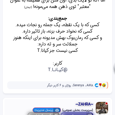
اما اگه تو لایک بدی، اون متن برای همیشه به عنوان
"معتبر" توی ذهن همه می‌مونه!
(ایجان)
جمع‌بندی:
کسی که با یک نقطه، یک جمله رو نجات میده.
کسی که نخواد حرف بزنه، باز تاثیر داره.
و کسی که رمان‌بوک بهش مدیونه برای اینکه هنوز
جملاتت سر و ته داره:
کسی نیست جز کیانا.T
کاربر:
@کیـانـا.T
و
.AiKa.
،
Serenya
،
روژان
و 6 کاربر دیگر
ا
ک
ن
ش‌
~ZAHRA~
ه
ا
{سرپرست بخش عمومی}
پرسنل مدیریت
[