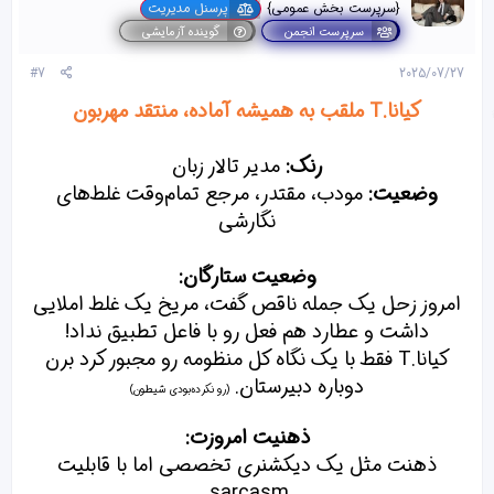
ا
{سرپرست بخش عمومی}
پرسنل مدیریت
[
سرپرست انجمن
گوینده آزمایشی
ی
پ
#7
2025/07/27
س
ن
کیانا.T ملقب به همیشه آماده، منتقد مهربون
د
ه
ا
رنک:
مدیر تالار زبان
]
:
وضعیت:
مودب، مقتدر، مرجع تمام‌وقت غلط‌های
نگارشی
وضعیت ستارگان:
امروز زحل یک جمله ناقص گفت، مریخ یک غلط املایی
داشت و عطارد هم فعل رو با فاعل تطبیق نداد!
کیانا.T فقط با یک نگاه کل منظومه رو مجبور کرد برن
دوباره دبیرستان.
(رو نکرده‌بودی شیطون)
ذهنیت امروزت:
ذهنت مثل یک دیکشنری تخصصی اما با قابلیت
sarcasm.