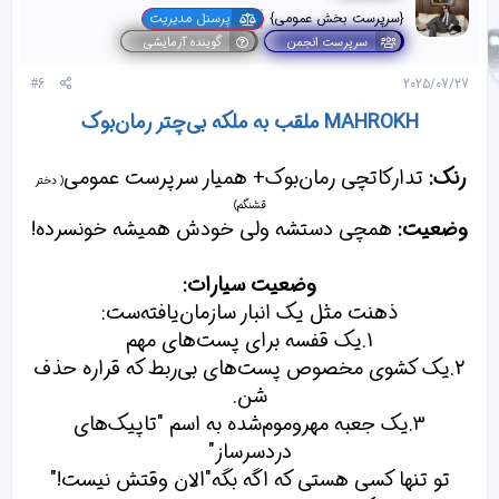
ا
{سرپرست بخش عمومی}
پرسنل مدیریت
[
سرپرست انجمن
گوینده آزمایشی
ی
پ
#6
2025/07/27
س
ن
MAHROKH ملقب به ملکه‌ بی‌چتر رمان‌بوک
د
ه
ا
رنک:
تدارکاتچی رمان‌بوک+ همیار سرپرست عمومی
]
( دختر
:
قشنگم)
وضعیت:
همچی دستشه ولی خودش همیشه خونسرده!
وضعیت سیارات:
ذهنت مثل یک انبار سازمان‌یافته‌ست:
1.یک قفسه برای پست‌های مهم
2.یک کشوی مخصوص پست‌های بی‌ربط که قراره حذف
شن.
3.یک جعبه مهروموم‌شده به اسم "تاپیک‌های
دردسرساز"
تو تنها کسی هستی که اگه بگه"الان وقتش نیست!"