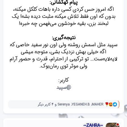
پیام کهکشانی:
اگه امروز حس کردی کسی داره باهات کلکل میکنه،
بدون که اون فقط تلاش میکنه مثبت دیده بشه! یک
لبخند بزن، بقیه خودشون می‌فهمن چه خبره!
نتیجه‌گیری:
سپید مثل اسمش روشنه ولی اون نور سفید خاصی که
اگه خیلی بهش نزدیک بشی، متوجه میشی
لایه‌لایه‌ست... تو ترکیبی از احترام، قدرت و حضور آرام
ولی موثر توی رمان‌بوک.
کاربر:
@سپید
و
MAHER
،
YEGANEH.B
،
Serenya
و 4 کاربر دیگر
ا
ک
ن
ش‌
~ZAHRA~
ه