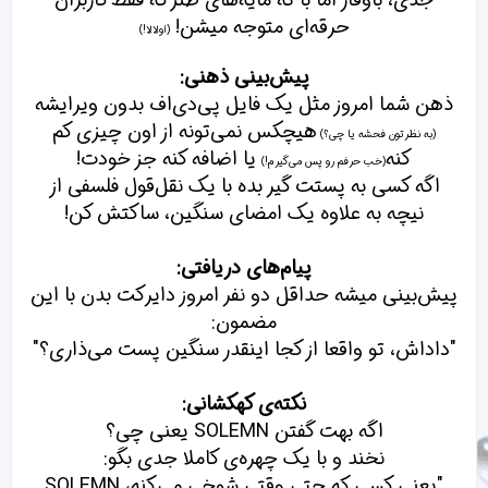
جدی، باوقار اما با ته مایه‌های طنز که فقط کاربران
حرقه‌ای متوجه میشن!
(اولالا!)
پیش‌بینی ذهنی:
ذهن شما امروز مثل یک فایل پی‌دی‌اف بدون ویرایشه
هیچکس نمی‌تونه از اون چیزی کم
(به نظرتون فحشه یا چی؟)
کنه
یا اضافه کنه جز خودت!
(خب حرفم رو پس می‌گیرم!)
اگه کسی به پستت گیر بده با یک نقل‌قول فلسفی از
نیچه به علاوه یک امضای سنگین، ساکتش کن!
پیام‌های دریافتی:
پیش‌بینی میشه حداقل دو نفر امروز دایرکت بدن با این
مضمون:
"داداش، تو واقعا از کجا اینقدر سنگین پست می‌ذاری؟"
نکته‌ی کهکشانی:
اگه بهت گفتن SOLEMN یعنی چی؟
نخند و با یک چهره‌ی کاملا جدی بگو:
"یعنی کسی که حتی وقتی شوخی می‌کنه، SOLEMN