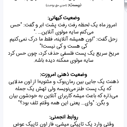
:
نیست
( تاحدی حق نواخت)
وضعیت کیهانی:
امروز ماه یک لحظه رفت رفت پشت ابر و گفت: "حس
می‌کنم سایه مولوی آنلاین... ."
زحل گفت: "اون همیشه آنلاینه، فقط ما درک نمی‌کنیم
کی هست و کی نیست!"
مریخ سریع یک پست فلسفی حذف کرد، چون حس کرد
سایه مولوی ممکنه دیده باشه.
وضعیت ذهنی امروزت:
ذهنت یک جایی بین رمان‌بوک و مثنویه! از اون مدلایی
که یک پست طنز می‌نویسه ولی تهش یک جمله
می‌ذاره که باعث میشه کاربرای آنلاین به خودشون بیان
و بگن: "وای... یعنی این همه وقتم تلف بود؟"
روابط انجمنی:
وقتی وارد یک تاپیکی میشی، فاز اون تاپیک عوض