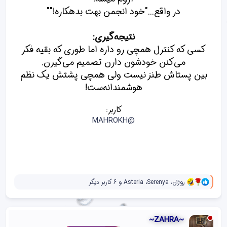
در واقع..."خود انجمن بهت بدهکاره!""
نتیجه‌گیری:
کسی که کنترل همچی رو داره اما طوری که بقیه فکر
می‌کنن خودشون دارن تصمیم می‌گیرن.
بین پستاش طنز نیست ولی همچی پشتش یک نظم
هوشمندانه‌ست!
کاربر:
@MAHROKH
و
روژان
،
Serenya
،
Asteria
و 6 کاربر دیگر
ا
ک
ن
ش‌
~ZAHRA~
ه