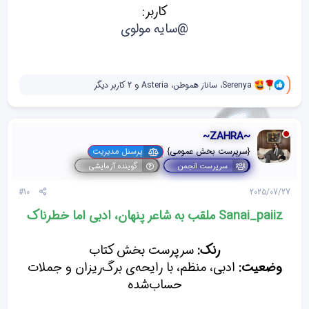
کاربر:
@سایه مولوی
و
Serenya
،
ساناز هموطن
،
Asteria
و 2 کاربر دیگر
ا
ک
ن
ش‌
~ZAHRA~
ه
ا
{سرپرست بخش عمومی}
پرسنل مدیریت
[
سرپرست انجمن
گوینده آزمایشی
ی
پ
#10
2025/07/27
س
ن
Sanai_paiiz ملقب به شاعر پنهان، ادبی اما خطرناک
د
ه
ا
رنک:
سرپرست بخش کتاب
]
:
وضعیت:
ادبی، منظم، با رایحه‌ی برگ‌ریزان و جملات
حساب‌شده