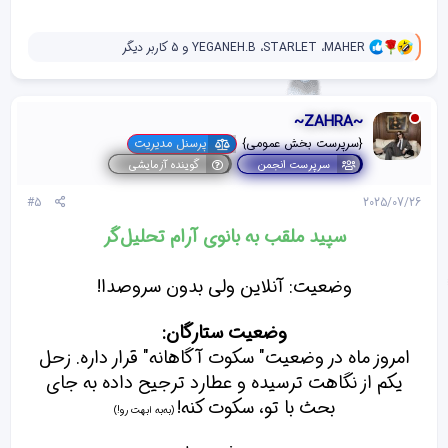
و
MAHER
،
STARLET
،
YEGANEH.B
و 5 کاربر دیگر
ا
ک
ن
ش‌
~ZAHRA~
ه
ا
{سرپرست بخش عمومی}
پرسنل مدیریت
[
سرپرست انجمن
گوینده آزمایشی
ی
پ
#5
2025/07/26
س
ن
سپید ملقب به بانوی آرام تحلیل‌گر
د
ه
ا
وضعیت: آنلاین ولی بدون سروصدا!
]
:
وضعیت ستارگان:
امروز ماه در وضعیت" سکوت آگاهانه" قرار داره. زحل
یکم از نگاهت ترسیده و عطارد ترجیح داده به جای
بحث با تو، سکوت کنه!
(به‌به ابهت رو!)