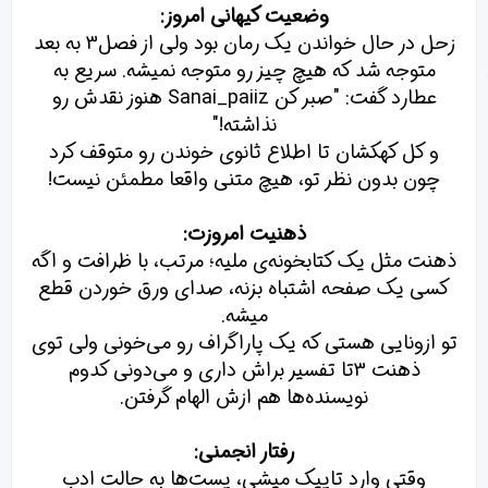
وضعیت کیهانی امروز:
زحل در حال خواندن یک رمان بود ولی از فصل3 به بعد
متوجه شد که هیچ چیز رو متوجه نمیشه. سریع به
عطارد گفت: "صبر کن
Sanai_paiiz هنوز نقدش رو
نذاشته!"
و کل کهکشان تا اطلاع ثانوی خوندن رو متوقف کرد
چون بدون نظر تو، هیچ متنی واقعا مطمئن نیست!
ذهنیت امروزت:
ذهنت مثل یک کتابخونه‌ی ملیه؛ مرتب، با ظرافت و اگه
کسی یک صفحه اشتباه بزنه، صدای ورق خوردن قطع
میشه.
تو ازونایی هستی که یک پاراگراف رو می‌خونی ولی توی
ذهنت 3تا تفسیر براش داری و می‌دونی کدوم
نویسنده‌ها هم ازش الهام گرفتن.
رفتار انجمنی:
وقتی وارد تاپیک میشی، پست‌ها به حالت ادب