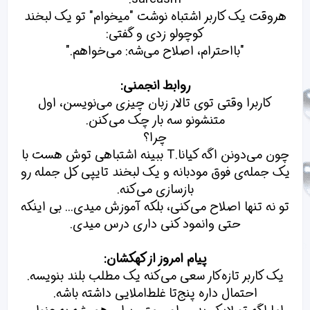
هروقت یک کاربر اشتباه نوشت "میخوام" تو یک لبخند
کوچولو زدی و گفتی:
"بااحترام، اصلاح می‌شه: می‌خواهم."
روابط انجمنی:
کاربرا وقتی توی تالار زبان چیزی می‌نویسن، اول
متنشونو سه بار چک می‌کنن.
چرا؟
چون می‌دونن اگه کیانا.T ببینه اشتباهی توش هست با
یک جمله‌ی فوق مودبانه و یک لبخند تایپی کل جمله رو
بازسازی می‌کنه.
تو نه تنها اصلاح می‌کنی، بلکه آموزش میدی... بی اینکه
حتی وانمود کنی داری درس میدی.
پیام امروز از کهکشان:
یک کاربر تازه‌کار سعی می‌کنه یک مطلب بلند بنویسه.
احتمال داره پنج‌تا غلط‌املایی داشته باشه.