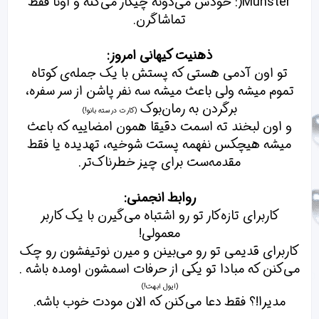
Munster(: خودش می‌دونه چیکار می‌کنه و اونا فقط
تماشاگرن.
ذهنیت کیهانی امروز:
تو اون آدمی هستی که پستش با یک جمله‌ی کوتاه
تموم میشه ولی باعث میشه سه نفر پاشن از سر سفره،
برگردن به رمان‌بوک
(کارت درسته بانو!)
و اون لبخند ته اسمت دقیقا همون امضاییه که باعث
میشه هیچکس نفهمه پستت شوخیه، تهدیده یا فقط
مقدمه‌ست برای چیز خطرناک‌تر.
روابط انجمنی:
کاربرای تازه‌کار تو رو اشتباه می‌گیرن با یک کاربر
معمولی!
کاربرای قدیمی تو رو می‌بینن و میرن نوتیفشون رو چک
می‌کنن که مبادا تو یکی از حرفات اسمشون اومده باشه .
(ایول ابهت!)
مدیرا!؟ فقط دعا می‌کنن که الان مودت خوب باشه.