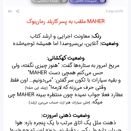
سرپرست انجمن
گوینده آزمایشی
ی
پ
#8
2025/07/27
س
ن
MAHER ملقب به پسر کاربلد رمان‌بوک
د
ه
ا
رنک:
معاونت اجرایی و ارشد کتاب
]
:
وضعیت:
آنلاین، بی‌سروصدا اما همیشه توجیه‌شده
وضعیت کهکشانی:
مریخ امروز به ستاره‌ها گفت: "هنوز چیزی نگفته، ولی
حس می‌کنم همچی دست MAHER"
و بقیه سیارات با تکون سر گفتن: "می‌دونیم... اون فقط
وقتی حرف می‌زنه که لازمه!"
(چقد این حقه!)
عطارد فعلا جواب نمیده چون منتظره ببینه MAHER چی
میگه.
(حتی سیارات هم ازت حساب می‌برن ارشد)
وضعیت ذهنی امروزت:
ذهنت مثل یک اتاق مرتب با یک پنجره بازه: هوا
جریان داره ولی کسی دقیق نمی‌دونه اون تو چه خبره!