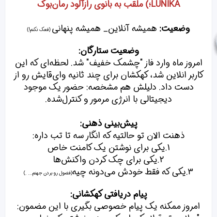
LUNIKA؛) ملقب به بانوی رازآلود رمان‌بوک
د
ه
ا
وضعیت:
همیشه آنلاین_ همیشه پنهانی
]
(فعک نکنم!)
:
وضعیت ستارگان:
امروز ماه وارد فاز "چشمک خفیف" شد. لحظه‌ای که این
کاربر انلاین شد، کهکشان برای چند ثانیه وای‌قایش رو از
دست داد. دلیلش هم مشخصه: حضور یک موجود
دیجیتالی با انرژی مرمور و کنترل‌شده.
پیش‌بینی ذهنی:
ذهنت الان تو حالتیه که انگار سه تا تب داره:
1.یکی برای نوشتن یک کامنت خاص
2.یکی برای چک کردن واکنش‌ها
3.یکی که فقط خودش می‌دونه چیه
(فضول رو بردن جهنم... .)
پیام دریافتی کهکشانی:
امروز ممکنه یک پیام خصوصی بگیری با این مضمون: