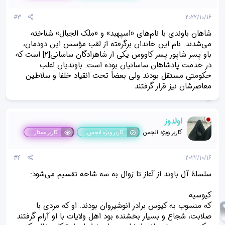
#3
2022/10/16
شاهان باوندی با نام‌های «اسپهبد» و «ملک الجبال» شناخته
می‌شدند. نام این خاندان برگرفته از لقب مؤسس این دودمان،
باو پسر شاپور پسر کاووس یکی از شاهزادگان ساسانی[۲] است که
در خدمت پادشاهان ساسانیان بوده است. باوندیان اغلب
حکومتی مستقل بودند ولی بعضاً تحت انقیاد خلفا و سلاطین
معاصرشان نیز قرار گرفتند
اولدوز
کاربر ویژه انجمن
کاربر ویژه انجمن
کاربر ممتاز
#4
2022/10/16
سلسلهٔ آل باوند از آغاز تا زوال به سه شاخه تقسیم می‌شود:
کیوسیه
که منسوب به کیوس برادر انوشیروان بودند. او که مردی با
صلابت، شجاع و بسیار بخشنده بود اهل ولایات با او آرام گرفتند