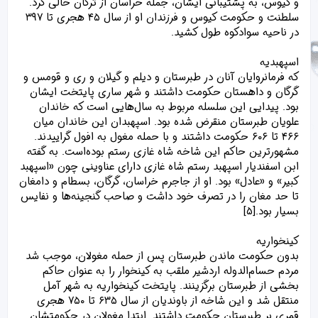
و کیوس، به پشتیبانی ایشان، جمله خراسان از ترکان خالی کرد.
سلطنت و حکومت کیوس و فرزندان او از سال ۴۵ هجری تا ۳۹۷
در ناحیه سوادکوه طول کشید.
اسپهبدیه
که فرمانروایان آنان در طبرستان و دیلم و گیلان و ری و قومس و
گرگان و داهستان حکومت داشتند و شهر ساری پایتخت ایشان
بود. پیدایی این سلسله مربوط به سال‌هایی است که خاندان
علویان طبرستان منقرض شده بود. اسپهبدان این خاندان میان
۴۶۶ تا ۶۰۶ حکومت داشتند و با حمله مغول به افول گراییدند.
مشهورترین حاکم این شاخه شاه غازی رستم بوده‌است. به گفته
ابن اسفندیار اسپهبد رستم شاه غازی دارای عناوینی چون «اسپهبد
کبیر» و «عادل» بود. او از جاجرم خراسان، گرگان، بسطام و دامغان
تا حد مغان را در تصرف خود داشت و صاحب گنجینه‌ها و نفایس
بسیار بود.[۵]
کینخواریه
بدون حکومت ماندن طبرستان پس از حمله مغولان، موجب شد
مردم حسام‌الدوله اردشیر ملقب به کینخوار را به عنوان حاکم
بخشی از طبرستان برگزینند. پایتخت کینخواریه به شهر آمل
منتقل شد و این شاخه از باوندیان از سال ۶۳۵ تا ۷۵۰ هجری
قمری بر طبرستان حکومت داشتند. ابتدا مغولان در حکومتشان