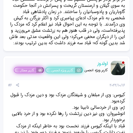
به سوی گیلان و ارمنستان گریخت و پسرانش در آنجا حکومت
گاوباریان و پادوسبانیان را ساختند. در زمان پادشاهی قباد
شخصی به نام مزدک ادعای پیامبری کرد و اکثر بزرگان به کیش
وی درآمدند. با توجه به این احوال قباد نیز اعلام کرد که مزدک را
پذیرفته‌است، ولی در قلب هنوز هم به زرتشت عشق می‌ورزید و
این را از دیگران مخفی می‌کرد؛ ولی این واقعیت مدتی بعد فاش
شد بدین گونه که؛ قباد سه فرزند داشت که بدین ترتیب بودند:
اولدوز
کاربر ویژه انجمن
کاربر ویژه انجمن
کاربر ممتاز
#6
2022/10/16
کیوس: وی از مبلغان و شیفتگان مزدک بود و دین مزدک را قبول
کرده‌بود.
ژم: وی از خردسالی نابینا بود.
انوشیروان: وی نیز دین زرتشت را رها نکرده بود و از خرد بالایی
برخوردار بود.
قباد با اینکه کیوس فرزند نخست بود به خاطر اینکه از مزدک
نفرت داشت، کیوس را ولیعهد ننمود و فرزند دوم خود را نیز به