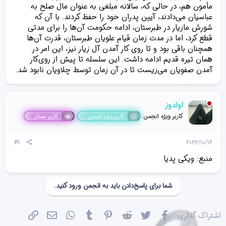
مأمون هم، در حالی که، سالانه مبلغی به عنوان مال صلح به
عباسیان می‌دادند، آیین پدران خود را حفظ کردند. با آن که
شورش مازیار در طبرستان، ادامه حکومت آن‌ها را برای مدتی
قطع کرد، اما در مدت زمان قیام علویان طبرستان، قدرت آن‌ها
همچنان باقی بود و تا روی کار آمدن آل زیار نیز، این امر در
همان تیره قدیم ادامه داشت. این سلسله تا پیش از روی‌کار
آمدن صفویان می‌زیست تا در آن زمان توسط چلاویان نابود شد.
اولدوز
کاربر ویژه انجمن
کاربر ویژه انجمن
کاربر ممتاز
#9
2022/10/16
منبع: ویکی پدیا
شما برای پاسخ‌دادن باید به انجمن ورود کنید.
فیسبوک
تویتر
Reddit
Pinterest
Tumblr
WhatsApp
ایمیل
پیوند
اشتراک گذاری: