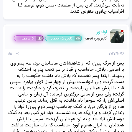
دخالت می‌کردند. آنان پس از سلطنت حسن دوم، توسط کیا
افراسیاب چلاوی منقرض شدند
اولدوز
کاربر ویژه انجمن
کاربر ویژه انجمن
کاربر ممتاز
#5
2022/10/16
پس از مرگ پیروز، که از شاهنشاهان ساسانیان بود، سه پسر وی
با اسامی: بلاش، جاماسب و قباد بر سر تخت پدر به اختلاف
رسیدند. ابتدا پسر نخست که بلاش نام داشت حکومت را به
دست گرفت ولی نتوانست بیش از چهار سال توان بیاورد. سپس
قباد با ارتش هیتالیان پایتخت را تصرف کرد و حکومت را بدست
گرفت؛ ولی پس از مدتی بزرگترین فرمانده آن زمان و حامی
اصلی‌اش را، که سوخرا نام داشت، به قتل رساند. بدین ترتیب
عده‌ای از بزرگان دربار با کمک جاماسب (پسر دوم پیروز) قباد را
زندانی کردند و بر اریکه قدرت نشستند. قباد نیز کمی بعد به کمک
دوستانش آزاد شد و به نزد هپتالیان گریخت. سپس با ارتش
هیتالیان به ایران هجوم آورد. جاماسب که تاب مقاومت نداشت،
در برابر برادر کوچکش تسلیم شد و پس از برتخت نشستن قباد