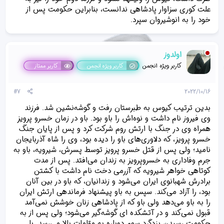
علت کوری سزاوار پادشاهی ندانست، بنابراین حکومت پس از
خود را به انوشیروان سپرد.
اولدوز
کاربر ویژه انجمن
کاربر ویژه انجمن
کاربر ممتاز
#7
2022/10/16
بدین ترتیب کیوس به طبرستان رفت و گوشه‌نشین شد. فرزند
وی فیروز نام داشت و نوه‌اش را باو بود. باو در زمان خسرو پرویز
همراه وی در جنگ با ارتش روم شرکت کرد و پس از پایان جنگ
خسرو پرویز، که دلاوری‌های باو را دیده بود، وی را شاه آذربایجان
نامید؛ ولی پس از قتل خسرو پرویز توسط پسرش، شیرویه، باو به
جرم وفاداری به خسروپرویز به زندان می‌افتد. پس از مدت
کوتاهی خواهر شیرویه که آزرمی دخت نام داشت با کشتن
برادرش شهبانوی ایران می‌شود و زندانیان، که باو در بین آنان
بود، را آزاد می‌کند. سپس به باو پیشنهاد فرماندهی ارتش ایران
را به باو می‌دهد ولی باو که از پادشاهی زنان خوشش نمی‌آمد
قبول نمی‌کند و در آتشکده ای گوشه‌گیر می‌شود؛ ولی پس از به
حکومت رسیدن یزدگرد سوم دوباره به مقامات بالا می‌رسد. با