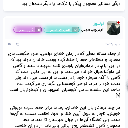
درگیر مسائلی همچون پیکار با ترک‌ها یا دیگر دشمنان بود.
اولدوز
کاربر ویژه انجمن
کاربر ویژه انجمن
کاربر ممتاز
#8
2022/10/16
از جمله سلالهٔ محلّی که در زمان خلفای عباسی، هنوز حکومت‌های
محدود و منطقه‌ای خود را حفظ کرده بودند، خاندان باوند بود که
در این ایام، در فرمانروایان باوندی لقب اسپهبد داشتند و گاهی
نیز ملوک‌الجبال خوانده می‌شدند و این به این دلیل است که
گاهی با آنکه سیطره خود را در دشت‌ها از دست می‌دادند ولی
قدرت خود را در در نواحی کوهستانی نگهداری می‌کردند. سه
شاخه این سلسله شامل: کیوسیان، اسپهبدان و کینخواریان است.
[۷]
هر چند فرمانروایان این خاندان، بعدها برای حفظ قدرت موروثی
خویش، ناچار به قبول آیین خلفا و اظهار اطاعت نسبت به آن‌ها
شدند ولی تختگاه آن‌ها در جبال طبرستان تا مدت‌ها بعد
همچنان کانون تشعشع روح ایرانی باقی‌ماند. از دوران خلافت