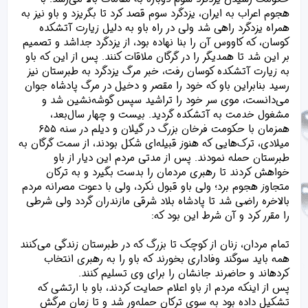
هجوم اعراب به ایران، یزدگرد سوم قصد کرد تا بگریزد و باو نیز به
همراه یزدگرد راهی شد ولی در راه باو به دلیل زیارت آتشکده
کوسان، که کاووس آن را بنا نهاده بود، از یزدگرد جداشد و تصمیم
بر این شد تا همدیگر را در گرگان ملاقات کنند. پس از این که باو
به زیارت آتشکده کوسان رفت، خبر مرگ یزدگرد به طبرستان نیز
رسید بنابراین باو که خود را مقصر و دخیل در مرگ پادشاه جوان
می‌دانست، موی سر خود را تراشید سپس گوشه‌نشین شد و
مشغول خدمت به آتشکده گردید. بیست و چهار سال‌بعد،
همزمان با حکومت فرخان بزرگ در گیلان و دیلم در سنه ۶۵۵
میلادی، ترک‌هایی که هنوز قبیله‌ای شکل بودند، از سمت گرگان به
طبرستان حمله نمودند. پس از مدتی مردم این دیار از باو
خواهش کردند تا رهبری مردمان را بدست بگیرد و به ترکان
متجاوز هجوم برد؛ ولی باو قبول نکرد، ولی با دعوت مصرانه مردم
بالاخره راضی شد تا پادشاه بلاد شرقی مازندران گردد ولی شرطی
را مقرر کرد و آن شرط این بود که:
تمام مردان، زنان از کوچک تا بزرگ که در طبرستان زندگی می‌کنند
همه باید سوگند وفاداری بخورند که باو را به رهبری انتخاب
کرده‍اند و حاضرند جانشان را برای وی تسلیم کنند.
پس از اینکه مردم از باو اعلام حمایت کردند، باو با ارتشی که
تشکیل داده بود به سوی ترکان حمله‌ور شد و تا زمان مرگش