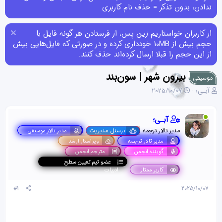
ندادن، بدون تذکر = حذف نام کاربری
از کاربران خواستاریم زین پس، از فرستادن هر گونه فایل با
حجم بیش از 10MB خودداری کرده و در صورتی که فایل‌هایی بیش
از این حجم را قبلا ارسال کرده‌اند حذف کنند.
بیرون شهر | سون‌بند
موسیقی
ن
ت
آبـی؛
2025/10/07
و
ا
ی
ر
س
ی
آبـی؛
ن
خ
مدیر تالار ترجمه
پرسنل مدیریت
مدیر تالار موسیقی
د
ش
مدیر تالار ترجمه
ویراستار ارشد
ه
ر
م
و
گوینده انجمن
مترجم انجمن
و
ع
عضو تیم تعیین سطح
ض
کاربر ممتاز
ادبیات
و
ع
#1
2025/10/07