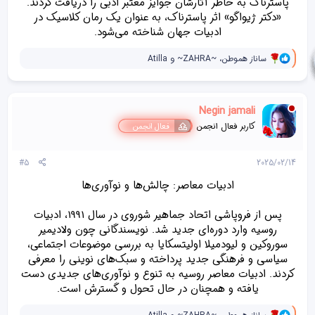
پاسترناک به خاطر آثارشان جوایز معتبر ادبی را دریافت کردند.
«دکتر ژیواگو» اثر پاسترناک، به عنوان یک رمان کلاسیک در
ادبیات جهان شناخته می‌شود.​
و
ساناز هموطن
،
~ZAHRA~
و
Atilla
ا
ک
ن
ش‌
Negin jamali
ه
ا
کاربر فعال انجمن
فعال انجمن
[
ی
پ
#5
2025/02/14
س
ن
ادبیات معاصر: چالش‌ها و نوآوری‌ها
د
ه
پس از فروپاشی اتحاد جماهیر شوروی در سال 1991، ادبیات
ا
]
روسیه وارد دوره‌ای جدید شد. نویسندگانی چون ولادیمیر
:
سوروکین و لیودمیلا اولیتسکایا به بررسی موضوعات اجتماعی،
سیاسی و فرهنگی جدید پرداخته و سبک‌های نوینی را معرفی
کردند. ادبیات معاصر روسیه به تنوع و نوآوری‌های جدیدی دست
یافته و همچنان در حال تحول و گسترش است.​
و