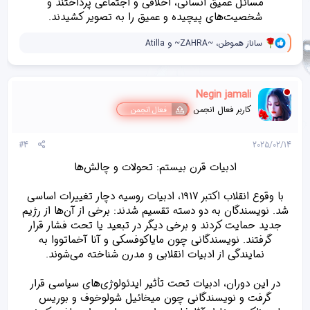
مسائل عمیق انسانی، اخلاقی و اجتماعی پرداختند و
شخصیت‌های پیچیده و عمیق را به تصویر کشیدند.​
و
ساناز هموطن
،
~ZAHRA~
و
Atilla
ا
ک
ن
ش‌
Negin jamali
ه
ا
کاربر فعال انجمن
فعال انجمن
[
ی
پ
#4
2025/02/14
س
ن
ادبیات قرن بیستم: تحولات و چالش‌ها
د
ه
با وقوع انقلاب اکتبر 1917، ادبیات روسیه دچار تغییرات اساسی
ا
]
شد. نویسندگان به دو دسته تقسیم شدند: برخی از آن‌ها از رژیم
:
جدید حمایت کردند و برخی دیگر در تبعید یا تحت فشار قرار
گرفتند. نویسندگانی چون مایاکوفسکی و آنا آخماتووا به
نمایندگی از ادبیات انقلابی و مدرن شناخته می‌شوند.
در این دوران، ادبیات تحت تأثیر ایدئولوژی‌های سیاسی قرار
گرفت و نویسندگانی چون میخائیل شولوخوف و بوریس