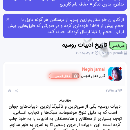
ندادن، بدون تذکر = حذف نام کاربری
از کاربران خواستاریم زین پس، از فرستادن هر گونه فایل با
حجم بیش از 10MB خودداری کرده و در صورتی که فایل‌هایی بیش
از این حجم را قبلا ارسال کرده‌اند حذف کنند.
تاریخ ادبیات روسیه
غیرپارسی
ن
ت
2025/02/14
Negin jamali
و
ا
ی
ر
س
ی
Negin jamali
ن
خ
کاربر فعال انجمن
فعال انجمن
د
ش
ه
ر
م
و
#1
2025/02/14
و
ع
مقدمه:
ض
و
ادبیات روسیه یکی از غنی‌ترین و تأثیرگذارترین ادبیات‌های جهان
ع
است که به دلیل تنوع موضوعات، سبک‌ها و تجارب انسانی،
توجه بسیاری از محققان و علاقه‌مندان به ادبیات را به خود جلب
کرده است. این ادبیات از قرون وسطی تا به امروز به طور مداوم