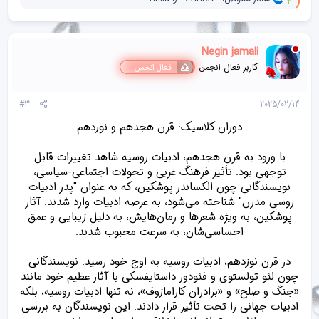
ا
ک
ن
ش‌
Negin jamali
ه
ا
کاربر فعال انجمن
فعال انجمن
[
ی
پ
#3
2025/02/14
س
ن
دوران کلاسیک: قرن هجدهم و نوزدهم
د
ه
با ورود به قرن هجدهم، ادبیات روسیه شاهد تغییرات قابل
ا
]
توجهی بود. تأثیر فرهنگ غربی و تحولات اجتماعی-سیاسی،
:
نویسندگانی چون الکساندر پوشکین، که به عنوان "پدر ادبیات
روسی مدرن" شناخته می‌شود، به عرصه ادبیات وارد شدند. آثار
پوشکین، به ویژه شعرها و رمان‌هایش، به دلیل زیبایی و عمق
احساسی‌شان، به سرعت محبوب شدند.
در قرن نوزدهم، ادبیات روسیه به اوج خود رسید. نویسندگانی
چون لئو تولستوی و فئودور داستایفسکی با آثار عظیم خود مانند
«جنگ و صلح» و «برادران کارامازوف»، نه تنها ادبیات روسیه، بلکه
ادبیات جهانی را تحت تأثیر قرار دادند. این نویسندگان به بررسی