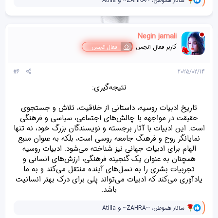
ساناز هموطن
،
~ZAHRA~
و
Atilla
ا
ک
ن
ش‌
Negin jamali
ه
ا
کاربر فعال انجمن
فعال انجمن
[
ی
پ
#6
2025/02/14
س
ن
نتیجه‌گیری:
د
ه
تاریخ ادبیات روسیه، داستانی از خلاقیت، تلاش و جستجوی
ا
]
حقیقت در مواجهه با چالش‌های اجتماعی، سیاسی و فرهنگی
:
است. این ادبیات با آثار برجسته و نویسندگان بزرگ خود، نه تنها
نمایانگر روح و فرهنگ جامعه روسی است، بلکه به عنوان منبع
الهام برای ادبیات جهانی نیز شناخته می‌شود. ادبیات روسیه
همچنان به عنوان یک گنجینه فرهنگی، ارزش‌های انسانی و
تجربیات بشری را به نسل‌های آینده منتقل می‌کند و به ما
یادآوری می‌کند که ادبیات می‌تواند پلی برای درک بهتر انسانیت
باشد.​
و
ساناز هموطن
،
~ZAHRA~
و
Atilla
ا