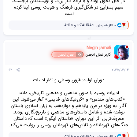
در حال تحول بوده و با ارائه آثار بزرگ و نویسندگان برجسته،
سهم بسزایی در شکل‌گیری فرهنگ و هویت روسی ایفا کرده
است.​
و
ساناز هموطن
،
~ZAHRA~
و
Atilla
ا
ک
ن
ش‌
Negin jamali
ه
ا
کاربر فعال انجمن
فعال انجمن
[
ی
پ
#2
2025/02/14
س
ن
دوران اولیه: قرون وسطی و آغاز ادبیات
د
ه
ادبیات روسیه با متون مذهبی و مذهبی-تاریخی، مانند
ا
]
«کتاب‌های مقدس» و «کرونیکاهای قدیمی» آغاز می‌شود. این
:
آثار، به ویژه در قرن یازدهم و دوازدهم، به زبان اسلاوی باستان
نوشته شده و شامل داستان‌های مذهبی و تاریخ‌نگاری بودند.
معروف‌ترین اثر این دوران، «داستان ایگور» است که داستان
جنگ‌های قهرمانانه و تلاش‌های قهرمانان روسی را روایت می‌کند.​
و
ساناز هموطن
،
~ZAHRA~
و
Atilla