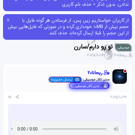
ندادن، بدون تذکر = حذف نام کاربری
از کاربران خواستاریم زین پس، از فرستادن هر گونه فایل با
حجم بیش از 10MB خودداری کرده و در صورتی که فایل‌هایی بیش
از این حجم را قبلا ارسال کرده‌اند حذف کنند.
تو رو دارم/سارن
موسیقی
ن
ت
ریحانا۲۰
2025/10/22
و
ا
ی
ر
س
ی
ریحانا۲۰
ن
خ
مدیر تالار موسیقی
پرسنل مدیریت
د
ش
مدیر تالار موسیقی
ه
ر
م
و
#1
2025/10/22
و
ع
ض
و
ع