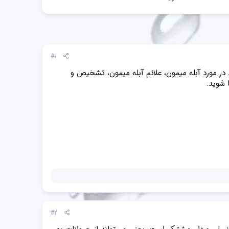
#1
ر مورد آبله میمون، علائم آبله میمون، تشخیص و
 شوید.
#2