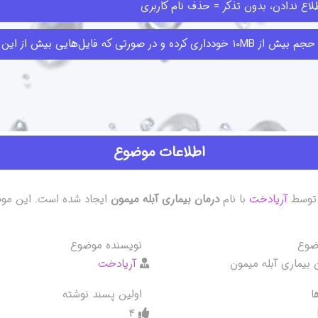
اع ندادن، بدون تذکر = حذف نام کاربری
ا قبلا ارسال کرده‌اند حذف کنند.
اطلاعات موضوع
وسط
آریادخت
با نام
درمان بیماری آبله میمون
ضوع
نویسنده موضوع
آریادخت
ا
اولین پسند نوشته
4