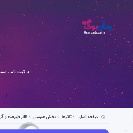
با ثبت نام ، شم
صفحه اصلی
تالارها
بخش عمومی
تالار طبیعت و گ