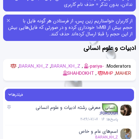
ندادن، بدون تذکر = حذف نام کاربری
از کاربران خواستاریم زین پس، از فرستادن هر گونه فایل با
حجم بیش از 10MB خودداری کرده و در صورتی که فایل‌هایی بیش
از این حجم را قبلا ارسال کرده‌اند حذف کنند.
ادبیات و علوم انسانی
BARAN_KH_Z
BARAN_KH_Z
-pariya-
Moderators:
SHAHDOKHT
MHP
MAHER
فیلترها
چ
معرفی رشته ادبیات و علوم انسانی
انسانی
س
;FOROUGH
پاسخ‌ها
16
2026/07/07
ب
ا
اسم‌های عام و خاص
ن
BARAN_KH_Z