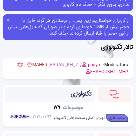
ندادن، بدون تذکر = حذف نام کاربری
از کاربران خواستاریم زین پس، از فرستادن هر گونه فایل با
حجم بیش از 10MB خودداری کرده و در صورتی که فایل‌هایی بیش
از این حجم را قبلا ارسال کرده‌اند حذف کنند.
تالار تکنولوژی
MAHER
BARAN_KH_Z
-pariya-
Moderators:
SHAHDOKHT
MHP
تکنولوژی
موضوعات
179
;FOROUGH
2026/07/24
اجزای اصلی سخت افزار کامپیوتر
سخت افزار