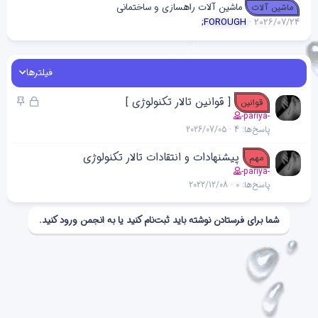
ماشین آلات راهسازی و ساختمانی
ماشین آلات
;FOROUGH
2026/07/24
فیلترها
ق
چ
[ قوانین تالار تکنولوژی ]
قوانین
ف
س
-pariya-
پاسخ‌ها
4
2026/07/05
ل
ب
ش
ا
پیشنهادات و انتقادات تالار تکنولوژی
مهم
د
ن
-pariya-
ه
پاسخ‌ها
0
2022/12/08
شما برای فرستادن نوشته باید ثبت‌نام کنید یا به انجمن ورود کنید.