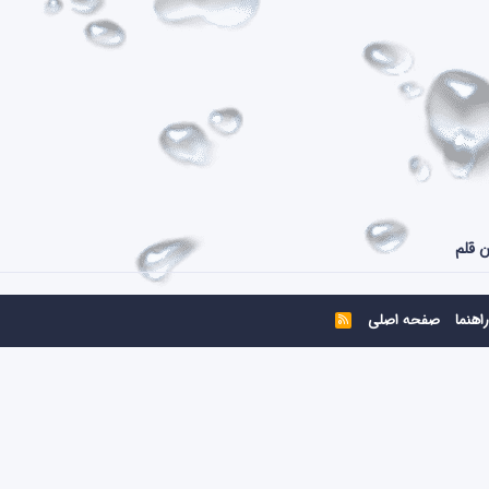
ن قلم
راهنما
صفحه اصلی
R
S
S