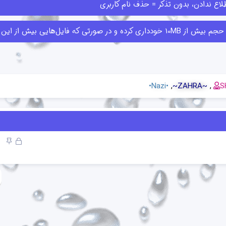
اع ندادن، بدون تذکر = حذف نام کاربری
ا قبلا ارسال کرده‌اند حذف کنند.
•Nazi•
~ZAHRA~
S
ق
چ
ف
س
ل
ب
ش
ا
د
ن
ه