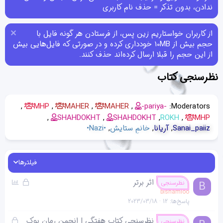
ندادن، بدون تذکر = حذف نام کاربری
از کاربران خواستاریم زین پس، از فرستادن هر گونه فایل با
حجم بیش از 10MB خودداری کرده و در صورتی که فایل‌هایی بیش
از این حجم را قبلا ارسال کرده‌اند حذف کنند.
نظرسنجی کتاب
MHP
MAHER
MAHER
-pariya-
Moderators:
SHAHDOKHT
SHAHDOKHT
ROKH
MHP
Sanai_paiiz
آریانا
خانمِ ستایش
•Nazi•
فیلترها
ق
ن
اثر برتر
B
نظرسنجی
ف
ظ
bishamloo
پاسخ‌ها
12
2023/03/18
ل
ر
ش
س
ق
نظرسنجی کتاب هفتگی | انجمن رمان بوک
نظرسنجی