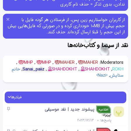
ندادن، بدون تذکر = حذف نام کاربری
از کاربران خواستاریم زین پس، از فرستادن هر گونه فایل با
حجم بیش از 10MB خودداری کرده و در صورتی که فایل‌هایی بیش
از این حجم را قبلا ارسال کرده‌اند حذف کنند.
نقد از سینما و کتاب‌خانه‌ها
MHP
MHP
MAHER
MAHER
Moderators:
ROKH
SHAHDOKHT
SHAHDOKHT
Sanai_paiiz
خانمِ
ستایش
•Nazi•
فیلترها
چ
پیشوند جدید | نقد موسیقی
پ
اطلاعیه
س
-پریزاد-
پاسخ‌ها
0
2023/12/13
ب
ا