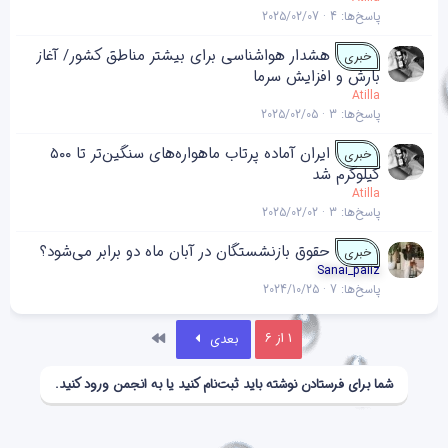
پاسخ‌ها
4
2025/02/07
هشدار هواشناسی برای بیشتر مناطق کشور/ آغاز
خبری
بارش و افزایش سرما
Atilla
پاسخ‌ها
3
2025/02/05
ایران آماده پرتاب ماهواره‌های سنگین‌تر تا ۵۰۰
خبری
کیلوگرم شد
Atilla
پاسخ‌ها
3
2025/02/02
حقوق بازنشستگان در آبان ماه دو برابر می‌شود؟
خبری
Sanai_paiiz
پاسخ‌ها
7
2024/10/25
آخر
1 از 6
بعدی
شما برای فرستادن نوشته باید ثبت‌نام کنید یا به انجمن ورود کنید.