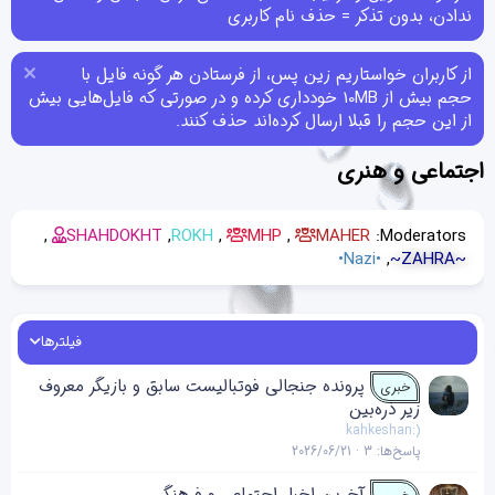
ندادن، بدون تذکر = حذف نام کاربری
از کاربران خواستاریم زین پس، از فرستادن هر گونه فایل با
حجم بیش از 10MB خودداری کرده و در صورتی که فایل‌هایی بیش
از این حجم را قبلا ارسال کرده‌اند حذف کنند.
اجتماعی و هنری
SHAHDOKHT
ROKH
MHP
MAHER
Moderators:
•Nazi•
~ZAHRA~
فیلترها
پرونده جنجالی فوتبالیست سابق و بازیگر معروف
خبری
زیر ذره‌بین
kahkeshan:)
پاسخ‌ها
3
2026/06/21