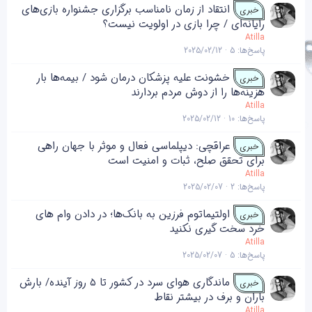
انتقاد از زمان نامناسب برگزاری جشنواره بازی‌های
خبری
رایانه‌ای / چرا بازی در اولویت نیست؟
Atilla
پاسخ‌ها
5
2025/02/12
خشونت علیه پزشکان درمان شود / بیمه‌ها بار
خبری
هزینه‌ها را از دوش مردم بردارند
Atilla
پاسخ‌ها
10
2025/02/12
عراقچی: دیپلماسی فعال و موثر با جهان راهی
خبری
برای تحقق صلح، ثبات و امنیت است
Atilla
پاسخ‌ها
2
2025/02/07
اولتیماتوم فرزین به بانک‌ها؛ در دادن وام های
خبری
خرد سخت گیری نکنید
Atilla
پاسخ‌ها
5
2025/02/07
ماندگاری هوای سرد در کشور تا ۵ روز آینده/ بارش
خبری
باران و برف در بیشتر نقاط
Atilla