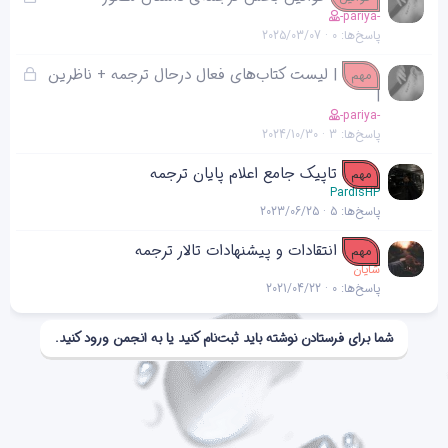
د
ن
ف
-pariya-
ه
پاسخ‌ها
0
2025/03/07
ل
ش
ق
| لیست کتاب‌های فعال درحال ترجمه + ناظرین
مهم
د
ف
|
ه
ل
-pariya-
پاسخ‌ها
3
2024/10/30
ش
د
تاپیک جامع اعلام پایان ترجمه
مهم
ه
PardisHP
پاسخ‌ها
5
2023/06/25
انتقادات و پیشنهادات تالار ترجمه
مهم
شایان
پاسخ‌ها
0
2021/04/22
شما برای فرستادن نوشته باید ثبت‌نام کنید یا به انجمن ورود کنید.