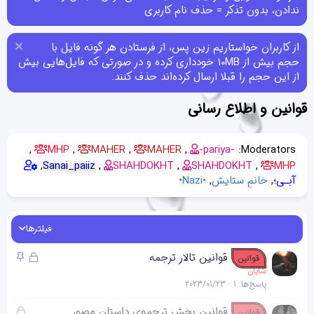
ندادن، بدون تذکر = حذف نام کاربری
از کاربران خواستاریم زین پس، از فرستادن هر گونه فایل با
حجم بیش از 10MB خودداری کرده و در صورتی که فایل‌هایی بیش
از این حجم را قبلا ارسال کرده‌اند حذف کنند.
قوانین و اطلاع رسانی
MHP
MAHER
MAHER
-pariya-
Moderators:
Sanai_paiiz
SHAHDOKHT
SHAHDOKHT
MHP
آبـی؛
خانمِ ستایش
•Nazi•
فیلترها
ق
چ
قوانین تالار ترجمه
قوانین
ف
س
شایان
پاسخ‌ها
1
2023/01/23
ل
ب
ش
ا
ق
قوانین بخش ترجمه‌ی داستان مصور
قوانین