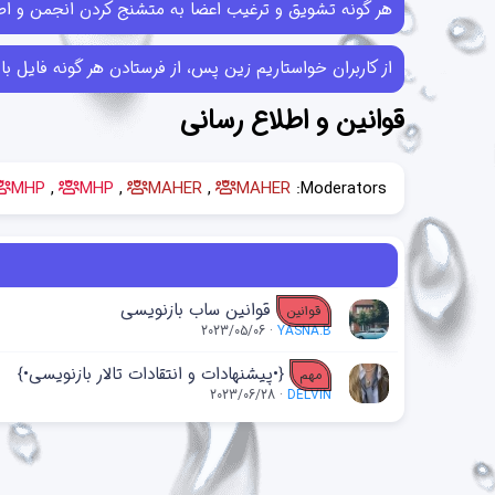
هر گونه تشویق و ترغیب اعضا به متشنج کردن انجمن و اطل
از کاربران خواستاریم زین پس، از فرستادن هر گونه فایل با حجم بیش از 10MB خودداری کرده و در صورتی که فایل‌هایی بیش از این حجم ر
قوانین و اطلاع رسانی
MHP
MHP
MAHER
MAHER
Moderators:
قوانین ساب بازنویسی
قوانین
2023/05/06
YASNA.B
{•پیشنهادات و انتقادات تالار بازنویسی•}
مهم
2023/06/28
DELVIN