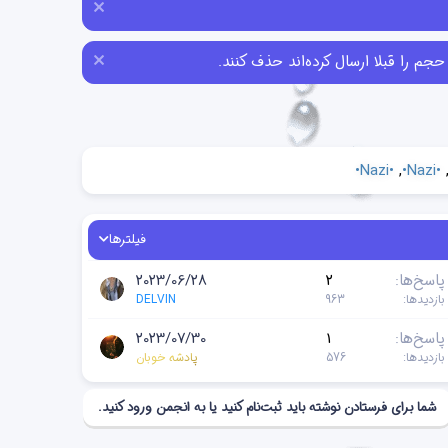
•Nazi•
•Nazi•
فیلترها
پاسخ‌ها
2
2023/06/28
بازدیدها
963
DELVIN
پاسخ‌ها
1
2023/07/30
بازدیدها
576
پادشه خوبان
شما برای فرستادن نوشته باید ثبت‌نام کنید یا به انجمن ورود کنید.