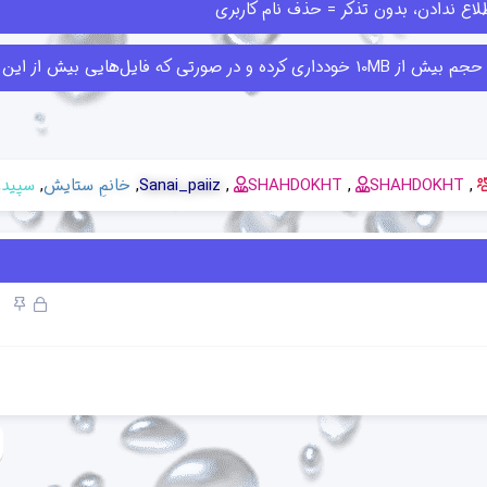
اع ندادن، بدون تذکر = حذف نام کاربری
ا قبلا ارسال کرده‌اند حذف کنند.
SHAHDOKHT
SHAHDOKHT
Sanai_paiiz
خانمِ ستایش
سپید
ق
چ
ف
س
ل
ب
ش
ا
د
ن
ه