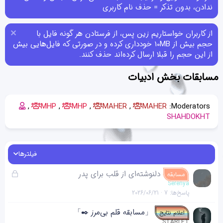
ندادن، بدون تذکر = حذف نام کاربری
از کاربران خواستاریم زین پس، از فرستادن هر گونه فایل با
حجم بیش از 10MB خودداری کرده و در صورتی که فایل‌هایی بیش
از این حجم را قبلا ارسال کرده‌اند حذف کنند.
مسابقات بخش ادبیات
MHP
MHP
MAHER
MAHER
Moderators:
SHAHDOKHT
فیلترها
ق
دلنوشته‌ای از قلب برای پدر
مسابقه
ف
Serenya
پاسخ‌ها
7
2026/06/21
ل
ش
「مسابقه قلم بی‌مرز ✒️」
اعلام نتایج
د
STARLET