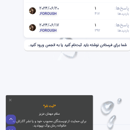
پاسخ‌ها
1
2024/06/20
بازدیدها
417
;FOROUGH
پاسخ‌ها
1
2024/06/17
بازدیدها
392
;FOROUGH
شما برای فرستادن نوشته باید ثبت‌نام کنید یا به انجمن ورود کنید.
*ثبت نام*
سلام مهمان عزیز
بالا
برای حمایت از نویسندگان محبوب خود و یا نشر آثارتان به
خانواده رمان بوک بپیوندید: