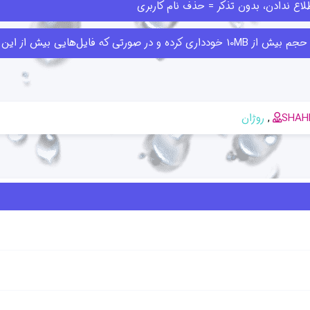
اع ندادن، بدون تذکر = حذف نام کاربری
ا قبلا ارسال کرده‌اند حذف کنند.
SHAH
روژان