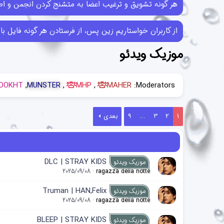
هر گونه تشویق و ترغیب اعضا به متشنج کردن انجمن و اطل
از کاربران خواستاریم زین پس، از فرستادن هر گونه فایل با حجم بیش از 10MB خودداری کرده و در صورتی که فایل‌هایی بیش از این حجم ر
موزیک وید‌ئو
DOKHT
MUNSTER
MHP
MAHER
Moderators:
1
2
3
...
9
بعدی
DLC | STRAY KIDS
موزیک ویدئو
2025/09/08
ragazza della notte
Truman | HAN,Felix
موزیک ویدئو
2025/09/08
ragazza della notte
BLEEP | STRAY KIDS
موزیک ویدئو