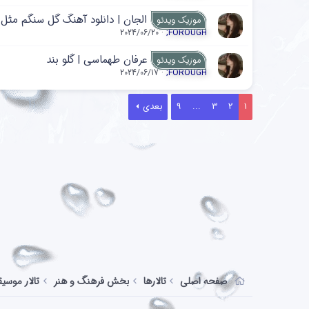
الجان | دانلود آهنگ گل سنگم مثل
موزیک ویدئو
2024/06/20
;FOROUGH
عرفان طهماسی | گلو بند
موزیک ویدئو
2024/06/17
;FOROUGH
1
2
3
...
9
بعدی
صفحه اصلی
تالارها
بخش فرهنگ و هنر
تالار موسی