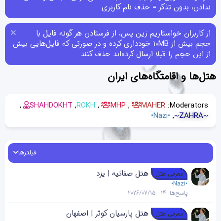
ندادن، بدون تذکر = حذف نام کاربری
از کاربران خواستاریم زین پس، از فرستادن هر گونه فایل با
حجم بیش از 10MB خودداری کرده و در صورتی که فایل‌هایی بیش
از این حجم را قبلا ارسال کرده‌اند حذف کنند.
هتل‌ها و اقامتگاه‌های ایران
SHAHDOKHT
ROKH
MHP
MAHER
Moderators:
•Nazi•
~ZAHRA~
فیلترها
هتل صفائیه | یزد
معرفی هتل
•Nazi•
پاسخ‌ها
14
2026/07/15
هتل پارسیان کوثر | اصفهان
معرفی هتل