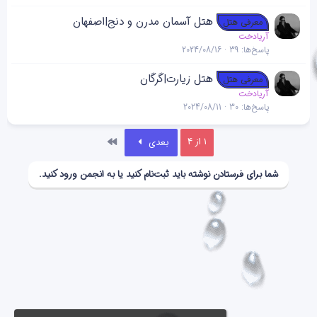
هتل آسمان مدرن و دنج|اصفهان
معرفی هتل
آریادخت
پاسخ‌ها
39
2024/08/16
هتل زیارت|گرگان
معرفی هتل
آریادخت
پاسخ‌ها
30
2024/08/11
آخر
1 از 4
بعدی
شما برای فرستادن نوشته باید ثبت‌نام کنید یا به انجمن ورود کنید.