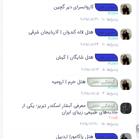
کاروانسرای دیر گچین
معرفی هتل
ROKH
پاسخ‌ها
10
2025/08/31
هتل لاله کندوان | آذربایجان شرقی
معرفی هتل
ROKH
پاسخ‌ها
11
2025/08/24
هتل شایگان | کیش
معرفی هتل
ROKH
پاسخ‌ها
5
2025/08/14
هتل خرم | ارومیه
گردشگری داخلی
ROKH
پاسخ‌ها
4
2025/08/05
معرفی آبشار اسکندر تبریز؛ یکی از
گردشگری داخلی
جاذبه‌های طبیعی زیبای ایران
Trodi
پاسخ‌ها
15
2025/03/20
هتل یاکاموز| اردبیل
معرفی هتل