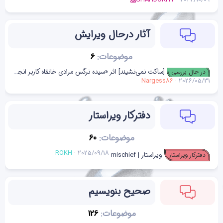
آثار درحال ویرایش
موضوعات
6
[ساکت نمی‌نشیند] اثر «سیده نرگس مرادی خانقاه کاربر انجمن رمان بوک»
در حال بررسی
Nargess86
2026/05/31
دفترکار ویراستار
موضوعات
60
ROKH
2025/09/18
ویراستار | mischief
دفترکار ویراستار
صحیح بنویسیم
موضوعات
126