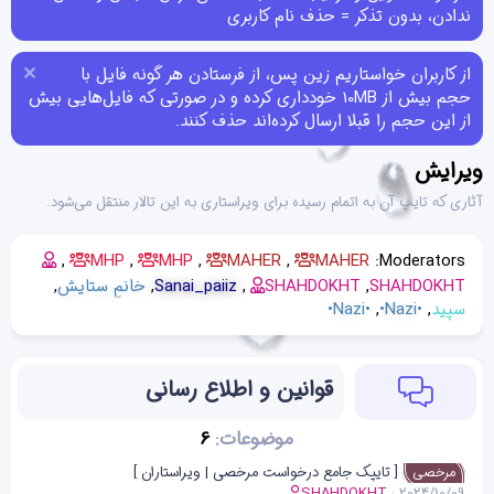
ندادن، بدون تذکر = حذف نام کاربری
از کاربران خواستاریم زین پس، از فرستادن هر گونه فایل با
حجم بیش از 10MB خودداری کرده و در صورتی که فایل‌هایی بیش
از این حجم را قبلا ارسال کرده‌اند حذف کنند.
ویرایش
آثاری که تایپ آن به اتمام رسیده برای ویراستاری به این تالار منتقل می‌شود.
MHP
MHP
MAHER
MAHER
Moderators:
SHAHDOKHT
SHAHDOKHT
Sanai_paiiz
خانمِ ستایش
سپید
•Nazi•
•Nazi•
قوانین و اطلاع رسانی
موضوعات
6
[ تایپک جامع درخواست مرخصی | ویراستاران ]
مرخصی
SHAHDOKHT
2024/10/09