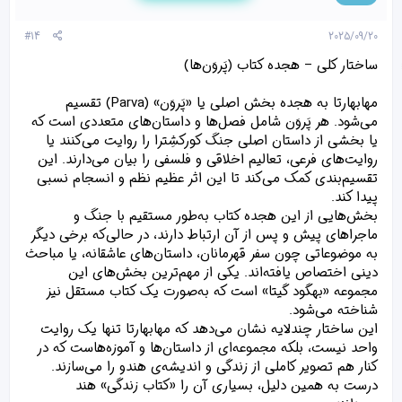
[
ی
پ
#14
2025/09/20
س
ن
ساختار کلی – هجده کتاب (پَروَن‌ها)
د
ه
مهابهارتا به هجده بخش اصلی یا «پَروَن» (Parva) تقسیم
ا
]
می‌شود. هر پَروَن شامل فصل‌ها و داستان‌های متعددی است که
:
یا بخشی از داستان اصلی جنگ کورکشِترا را روایت می‌کنند یا
روایت‌های فرعی، تعالیم اخلاقی و فلسفی را بیان می‌دارند. این
تقسیم‌بندی کمک می‌کند تا این اثر عظیم نظم و انسجام نسبی
پیدا کند.
بخش‌هایی از این هجده کتاب به‌طور مستقیم با جنگ و
ماجراهای پیش و پس از آن ارتباط دارند، در حالی‌که برخی دیگر
به موضوعاتی چون سفر قهرمانان، داستان‌های عاشقانه، یا مباحث
دینی اختصاص یافته‌اند. یکی از مهم‌ترین بخش‌های این
مجموعه «بهگود گیتا» است که به‌صورت یک کتاب مستقل نیز
شناخته می‌شود.
این ساختار چندلایه نشان می‌دهد که مهابهارتا تنها یک روایت
واحد نیست، بلکه مجموعه‌ای از داستان‌ها و آموزه‌هاست که در
کنار هم تصویر کاملی از زندگی و اندیشه‌ی هندو را می‌سازند.
درست به همین دلیل، بسیاری آن را «کتاب زندگی» هند