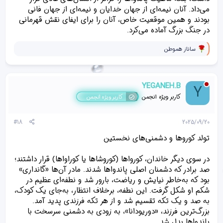
می‌داد. آنان نیمه‌ای از جهان خدایان و نیمه‌ای از جهان فانی
بودند و همین موقعیت خاص، آنان را برای ایفای نقش قهرمانی
در جنگ بزرگ آماده می‌کرد.
و
ساناز هموطن
ا
ک
ن
ش‌
YEGANEH.B
Y
ه
ا
کاربر ویژه انجمن
کاربر ویژه انجمن
[
ی
پ
#18
2025/09/20
س
ن
تولد کوروها و دشمنی‌های نخستین
د
ه
در سوی دیگر خاندان، کورواها (کوروشاها یا کوراواها) قرار داشتند؛
ا
]
صد برادر که دشمنان اصلی پاندواها شدند. مادر آن‌ها «گانداری»
:
بود که به‌خاطر نیایش و ریاضت، بارور شد و نطفه‌ای عظیم در
شکم او شکل گرفت. این نطفه، برخلاف انتظار، به‌جای یک کودک،
به صد و یک تکه تقسیم شد و از هر تکه فرزندی پدید آمد.
بزرگ‌ترین فرزند، «دوریودانا»، به زودی به دشمنی سرسخت با
پاندواها بدل شد.