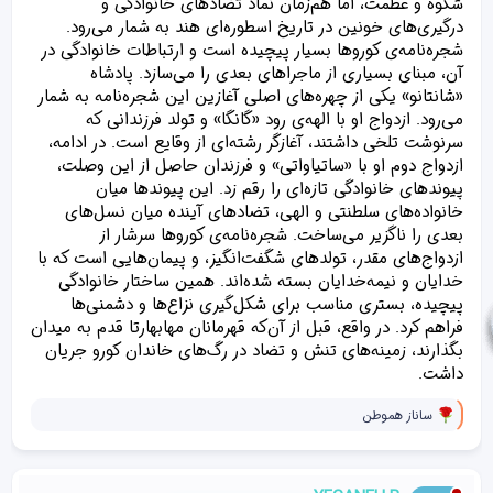
شکوه و عظمت، اما هم‌زمان نماد تضادهای خانوادگی و
درگیری‌های خونین در تاریخ اسطوره‌ای هند به شمار می‌رود.
شجره‌نامه‌ی کوروها بسیار پیچیده است و ارتباطات خانوادگی در
آن، مبنای بسیاری از ماجراهای بعدی را می‌سازد. پادشاه
«شانتانو» یکی از چهره‌های اصلی آغازین این شجره‌نامه به شمار
می‌رود. ازدواج او با الهه‌ی رود «گانگا» و تولد فرزندانی که
سرنوشت تلخی داشتند، آغازگر رشته‌ای از وقایع است. در ادامه،
ازدواج دوم او با «ساتیاواتی» و فرزندان حاصل از این وصلت،
پیوندهای خانوادگی تازه‌ای را رقم زد. این پیوندها میان
خانواده‌های سلطنتی و الهی، تضادهای آینده میان نسل‌های
بعدی را ناگزیر می‌ساخت. شجره‌نامه‌ی کوروها سرشار از
ازدواج‌های مقدر، تولدهای شگفت‌انگیز، و پیمان‌هایی است که با
خدایان و نیمه‌خدایان بسته شده‌اند. همین ساختار خانوادگی
پیچیده، بستری مناسب برای شکل‌گیری نزاع‌ها و دشمنی‌ها
فراهم کرد. در واقع، قبل از آن‌که قهرمانان مهابهارتا قدم به میدان
بگذارند، زمینه‌های تنش و تضاد در رگ‌های خاندان کورو جریان
داشت.
و
ساناز هموطن
ا
ک
ن
ش‌