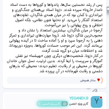
ه
پس از رشد نخستین سال‌ها، پاندواها و کورواها به دست استاد
ا
]
نامدار «دُرونا» سپرده شدند. درُونا استاد بی‌همتای جنگ‌آوری و
:
تیراندازی با کمان بود که در میان همه‌ی شاگردان، تفاوت‌های
استعداد آشکار را می‌دید. او نه‌تنها فنون نظامی، بلکه اصول
اخلاقی و روح پهلوانی را نیز می‌آموخت.
آرجونا در میان شاگردان، بیشترین استعداد را نشان داد و
محبوب‌ترین شاگرد درُونا شد. دُرونا مهارت‌های تیراندازی و تمرکز
ذهنی را به آرجونا سپرد و او را آماده ساخت تا در آینده پهلوانی
بی‌مانند گردد. این امر موجب حسادت کورواها، به‌ویژه دوریودانا،
شد و اختلافات میان دو گروه شدت گرفت.
در کنار درُونا، شخصیت‌های دیگری چون «بهیشما» نیز نقش
آموزگار و سرپرست را ایفا کردند. بدین ترتیب، نسل جوان خاندان
کوروها در محیطی پر از رقابت، تعلیم دیدند؛ محیطی که بذرهای
دشمنی و رقابت قهرمانانه در آن پرورده شد.
و
ساناز هموطن
ا
ک
ن
ش‌
YEGANEH.B
Y
ه
ا
کاربر ویژه انجمن
کاربر ویژه انجمن
[