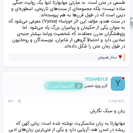
فلسفی در متن است. به عبارتی مهابهارتا تنها یک روایت جنگی
ساده نیست؛ بلکه مجموعه‌ای از سنت‌های تاریخی، اسطوره‌ای و
دینی است که در طول قرن‌ها به هم پیوسته‌اند.
در سنت هندو، مؤلف این اثر «ویاسا» (Vyāsa) معرفی می‌شود که
به عنوان یکی از حکیمان و پیامبران بزرگ یاد می‌شود. اما
پژوهشگران مدرن معتقدند که شخصیت ویاسا بیشتر جنبه‌ی
نمادین دارد و احتمالاً گروهی از شاعران، نویسندگان و روحانیون
در طول زمان متن را شکل داده‌اند.
و
ساناز هموطن
ا
ک
ن
ش‌
YEGANEH.B
Y
ه
ا
کاربر ویژه انجمن
کاربر ویژه انجمن
[
ی
پ
#13
2025/09/20
س
ن
زبان و سبک نگارش
د
ه
مهابهارتا به زبان سانسکریت نوشته شده است؛ زبانی کهن که
ا
]
ریشه در تمدن هند-آریایی دارد و یکی از غنی‌ترین زبان‌های ادبی
: