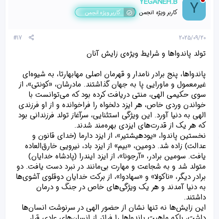
YEGANEH.B
Y
ه
ا
کاربر ویژه انجمن
کاربر ویژه انجمن
[
ی
پ
#17
2025/09/20
س
ن
تولد پاندواها و شرایط ویژه‌ی زایش آنان
د
ه
پاندواها، پنج برادر نامدار و قهرمان اصلی مهابهارتا، به شیوه‌ای
ا
]
غیرمعمول و ماورایی پا به جهان گذاشتند. مادرشان، «کونتی»، از
:
سوی حکیمی الهی، منتی دریافت کرده بود که می‌توانست با
خواندن وردی خاص، هر ایزد دلخواه را فراخوانده و از او فرزندی
الهی به دنیا آورد. این ویژگی استثنایی، سرآغاز تولد فرزندانی بود
که هر یک از قدرت‌های ایزدی بهره‌مند شدند.
نخستین پاندوا، «یودهیشتیر»، از ایزد دارما (خدای قانون و
عدالت) زاده شد. دومین، «بیم» از ایزد باد، نیرویی خارق‌العاده
یافت. سومین برادر، «آرجونا»، از ایزد ایندرا (پادشاه خدایان)
متولد شد و به شجاعت و مهارت بی‌مانند در نبرد دست یافت. دو
برادر دیگر، «ناکولا» و «سهادوا»، از برکت خدایان دوقلوی آشوی‌ها
به دنیا آمدند و هر یک ویژگی‌های خاص در جنگ و درمان
داشتند.
این زایش‌ها نه تنها نشان از حضور الهی در سرنوشت انسان‌ها
داشت، بلکه ماهیت پاندواها را فراتر از انسان‌های عادی قرار