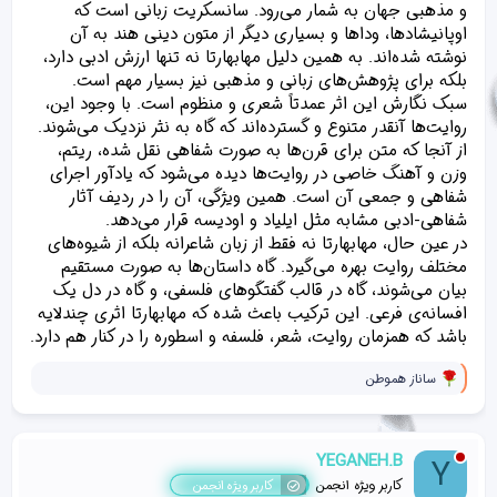
و مذهبی جهان به شمار می‌رود. سانسکریت زبانی است که
اوپانیشادها، وداها و بسیاری دیگر از متون دینی هند به آن
نوشته شده‌اند. به همین دلیل مهابهارتا نه تنها ارزش ادبی دارد،
بلکه برای پژوهش‌های زبانی و مذهبی نیز بسیار مهم است.
سبک نگارش این اثر عمدتاً شعری و منظوم است. با وجود این،
روایت‌ها آنقدر متنوع و گسترده‌اند که گاه به نثر نزدیک می‌شوند.
از آنجا که متن برای قرن‌ها به صورت شفاهی نقل شده، ریتم،
وزن و آهنگ خاصی در روایت‌ها دیده می‌شود که یادآور اجرای
شفاهی و جمعی آن است. همین ویژگی، آن را در ردیف آثار
شفاهی-ادبی مشابه مثل ایلیاد و اودیسه قرار می‌دهد.
در عین حال، مهابهارتا نه فقط از زبان شاعرانه بلکه از شیوه‌های
مختلف روایت بهره می‌گیرد. گاه داستان‌ها به صورت مستقیم
بیان می‌شوند، گاه در قالب گفتگوهای فلسفی، و گاه در دل یک
افسانه‌ی فرعی. این ترکیب باعث شده که مهابهارتا اثری چندلایه
باشد که همزمان روایت، شعر، فلسفه و اسطوره را در کنار هم دارد.
و
ساناز هموطن
ا
ک
ن
ش‌
YEGANEH.B
Y
ه
ا
کاربر ویژه انجمن
کاربر ویژه انجمن