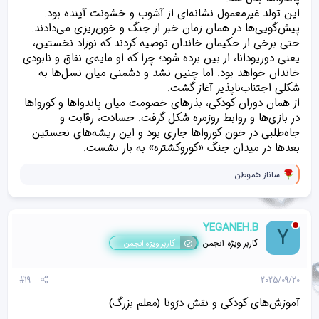
این تولد غیرمعمول نشانه‌ای از آشوب و خشونت آینده بود.
پیش‌گویی‌ها در همان زمان خبر از جنگ و خون‌ریزی می‌دادند.
حتی برخی از حکیمان خاندان توصیه کردند که نوزاد نخستین،
یعنی دوریودانا، از بین برده شود؛ چرا که او مایه‌ی نفاق و نابودی
خاندان خواهد بود. اما چنین نشد و دشمنی میان نسل‌ها به
شکلی اجتناب‌ناپذیر آغاز گشت.
از همان دوران کودکی، بذرهای خصومت میان پاندواها و کورواها
در بازی‌ها و روابط روزمره شکل گرفت. حسادت، رقابت و
جاه‌طلبی در خون کورواها جاری بود و این ریشه‌های نخستین
بعدها در میدان جنگ «کوروکشتره» به بار نشست.
و
ساناز هموطن
ا
ک
ن
ش‌
YEGANEH.B
Y
ه
ا
کاربر ویژه انجمن
کاربر ویژه انجمن
[
ی
پ
#19
2025/09/20
س
ن
آموزش‌های کودکی و نقش درُونا (معلم بزرگ)
د