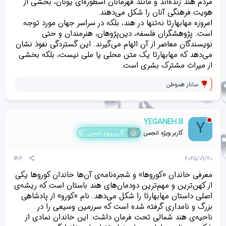
مردم هند زنده‌اند و مانند قهرمانان اسطوره‌ای یونان، بخشی از
هویت فرهنگی آنان را شکل می‌دهند.
امروزه مهابهارتا نه‌تنها در هند، بلکه در سراسر جهان مورد توجه
است. پژوهشگران فلسفه، دین‌پژوهان، هنرمندان و حتی
نویسندگان معاصر از آن الهام می‌گیرند. این گستردگی نفوذ نشان
می‌دهد که مهابهارتا یک متن محلی یا ملی نیست، بلکه بخشی
از میراث مشترک بشری است.
و
ساناز هموطن
ا
ک
ن
ش‌
YEGANEH.B
Y
ه
ا
کاربر ویژه انجمن
کاربر ویژه انجمن
[
ی
پ
#16
2025/09/20
س
ن
معرفی خاندان «کوروها» و شجره‌نامه‌ی آن‌ها خاندان کوروها یکی
د
از کهن‌ترین و مهم‌ترین دودمان‌های هند باستان است که ریشه‌ی
ه
اصلی داستان مهابهارتا را شکل می‌دهد. نام «کورو» از پادشاهی
ا
]
بزرگ و نامداری گرفته شده است که سرزمین وسیعی را در
:
ناحیه‌ی هند شمالی تحت فرمان داشت. این خاندان نمادی از