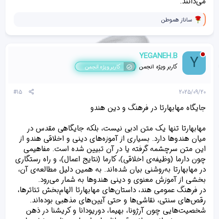
می‌دانند.
و
ساناز هموطن
ا
ک
ن
ش‌
YEGANEH.B
Y
ه
ا
کاربر ویژه انجمن
کاربر ویژه انجمن
[
ی
پ
#15
2025/09/20
س
ن
جایگاه مهابهارتا در فرهنگ و دین هندو
د
ه
مهابهارتا تنها یک متن ادبی نیست، بلکه جایگاهی مقدس در
ا
]
میان هندوها دارد. بسیاری از آموزه‌های دینی و اخلاقی هندو از
:
این متن سرچشمه گرفته یا در آن تبیین شده است. مفاهیمی
چون دارما (وظیفه‌ی اخلاقی)، کارما (نتایج اعمال)، و راه رستگاری
در مهابهارتا به‌روشنی بیان شده‌اند. به همین دلیل مطالعه‌ی آن،
بخشی از آموزش معنوی و دینی هندوها به شمار می‌رود.
در فرهنگ عمومی هند، داستان‌های مهابهارتا الهام‌بخش تئاترها،
رقص‌های سنتی، نقاشی‌ها و حتی آیین‌های مذهبی بوده‌اند.
شخصیت‌هایی چون آرژونا، بهیما، دوریودانا و کریشنا در ذهن