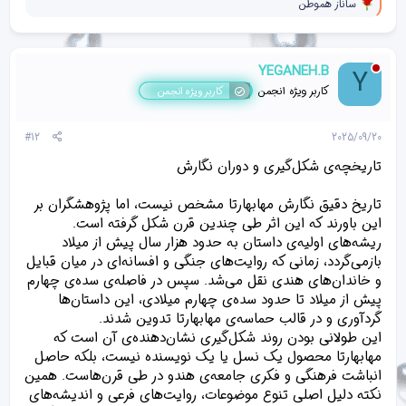
و
ساناز هموطن
ا
ک
ن
ش‌
YEGANEH.B
Y
ه
ا
کاربر ویژه انجمن
کاربر ویژه انجمن
[
ی
پ
#12
2025/09/20
س
ن
تاریخچه‌ی شکل‌گیری و دوران نگارش
د
ه
تاریخ دقیق نگارش مهابهارتا مشخص نیست، اما پژوهشگران بر
ا
]
این باورند که این اثر طی چندین قرن شکل گرفته است.
:
ریشه‌های اولیه‌ی داستان به حدود هزار سال پیش از میلاد
بازمی‌گردد، زمانی که روایت‌های جنگی و افسانه‌ای در میان قبایل
و خاندان‌های هندی نقل می‌شد. سپس در فاصله‌ی سده‌ی چهارم
پیش از میلاد تا حدود سده‌ی چهارم میلادی، این داستان‌ها
گردآوری و در قالب حماسه‌ی مهابهارتا تدوین شدند.
این طولانی بودن روند شکل‌گیری نشان‌دهنده‌ی آن است که
مهابهارتا محصول یک نسل یا یک نویسنده نیست، بلکه حاصل
انباشت فرهنگی و فکری جامعه‌ی هندو در طی قرن‌هاست. همین
نکته دلیل اصلی تنوع موضوعات، روایت‌های فرعی و اندیشه‌های