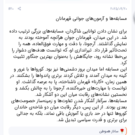
ی
پ
#20
2025/09/20
س
ن
مسابقه‌ها و آزمون‌های جوانی قهرمانان
د
ه
برای نشان دادن توانایی شاگردان، مسابقه‌های بزرگی ترتیب داده
ا
]
شد. در این میدان، قهرمانان جوان هرآنچه آموخته بودند به
:
نمایش گذاشتند. آرجونا، با دقت و مهارت فوق‌العاده، همه را
تحت‌تأثیر قرار داد. تیراندازی او، که توانست هدف‌های دشوار را
بی‌خطا نشانه رود، جایگاهش را به‌عنوان بهترین جنگاور تثبیت
کرد.
این مسابقه اما میدان بروز دشمنی‌ها نیز بود. کورواها با غرور و
کینه به میدان آمدند و تلاش کردند برتری پاندواها را بشکنند. در
همین زمان، «کارنا» قهرمان ناشناخته، پا به عرصه گذاشت. او
توانست با مهارت‌های خیره‌کننده، آرجونا را به چالش بکشد و
نخستین نشانه‌های رقابت میان این دو آشکار شد.
مسابقه‌ها، سرآغاز آشکار شدن تفاوت‌ها و زمینه‌ساز خصومت‌های
بعدی بودند. از این پس، دیگر رقابت میان دو شاخه‌ی خاندان
کوروها تنها در حد بازی یا آموزش باقی نماند، بلکه به جدالی
برای برتری و قدرت سیاسی تبدیل شد.
و
ساناز هموطن