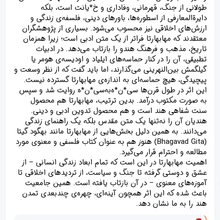
طولانی از جنگ، قهرمانی، وفاداری و خ*یانت است، بلکه
دایرة‌المعارفی از اسطوره‌ها، باورهای دینی، فلسفه‌ی زندگی و
ارزش‌های اخلاقی نیز محسوب می‌شود. بسیاری از پژوهشگران
معتقدند که مهابهارتا فراتر از یک متن ادبی است؛ زیرا همزمان
تاریخ، مذهب و فرهنگ هندو را بازتاب می‌دهد. در ادبیات
تطبیقی، آن را در کنار حماسه‌های ایلیاد و اودیسه‌ی هومر یا
گیلگمش بین‌النهرینی می‌گذارند، اما باید گفت که از نظر وسعت و
پیچیدگی، هیچ حماسه‌ای به اندازه‌ی مهابهارتا گسترده نیست.
این اثر در طول قرن‌ها سی*ن*ه‌به‌سی*ن*ه روایت شد و سپس
به صورت مکتوب درآمد. بدین ترتیب، مهابهارتا هم محصول
سنت شفاهی هند است و هم محصول تدوین ادبی و دینی.
هندیان آن را نه‌تنها یک متن مقدس بلکه یک راهنمای زندگی
می‌دانند. به همین دلیل بخش‌هایی از مهابهارتا مانند بهگود گیتا
(Bhagavad Gita) هنوز هم به عنوان کتاب فلسفی و معنوی مورد
مطالعه و احترام قرار می‌گیرد.
اهمیت مهابهارتا در این است که تمام ابعاد زندگی انسانی – از
عشق و دوستی گرفته تا جنگ و سیاست، از تردیدهای اخلاقی تا
آموزه‌های معنوی – در آن بازتاب یافته است. همین جامعیت
باعث شده که این اثر همچون آینه‌ای، چهره‌ی چندبعدی تمدن
هند را به ما نشان دهد.