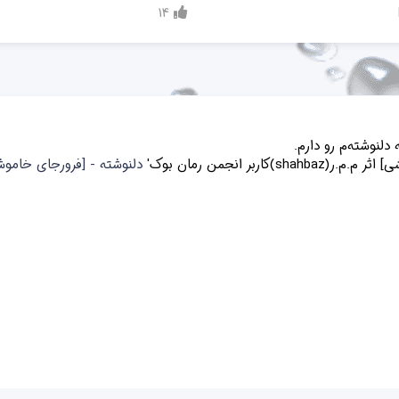
14
لنوشته‌م رو دارم.
)کاربر انجمن رمان بوک'
دلنوشته - [فرورجای خاموشی] اثر م.م.ر(hahbaz