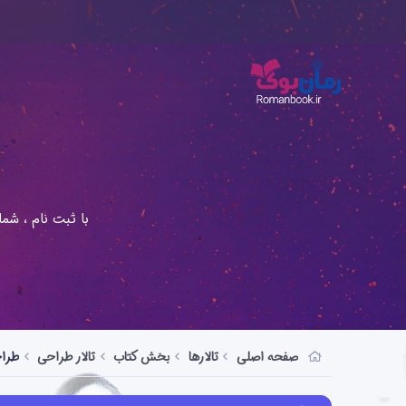
با ثبت نام ، شم
صفحه اصلی
تالارها
بخش کتاب
تالار طراحی
طرا