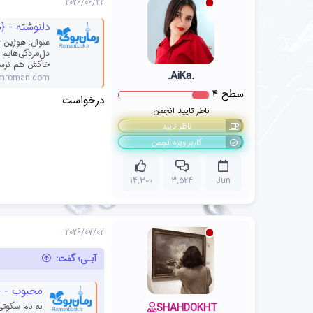
2026/06/22
دلنوشته - {هوژین} اثر • t
عنوان: هوژین ژ
دل‌مردگی‌هایم ش
خاکش هم نرسیده
.AiKa.
umroman.com
سطح
4
درخواست
ناظر تایید انجمن
ناظر تایید
کاربر ویژه انجمن
14,300
3,524
Jun
2026/07/02
آبـی؛ گفت:
محبوب - {پ
به نام سکوتی 
SHAHDOKHT