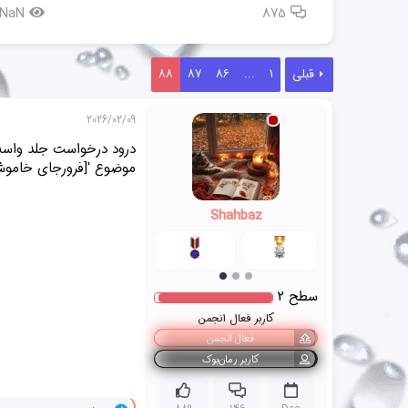
NaN
875
قبلی
1
...
86
87
88
2026/02/09
درود درخواست جلد واسه د
موضوع '[فرورجای خاموشی] اثر م.م.ر(shahbaz
Shahbaz
سطح
2
کاربر فعال انجمن
فعال انجمن
کاربر رمان‌بوک