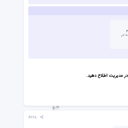
م
‌ در
ر مدیریت اطلاع دهید.
#875