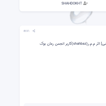
SHAHDOKHT
#871
s)کاربر انجمن رمان بوک