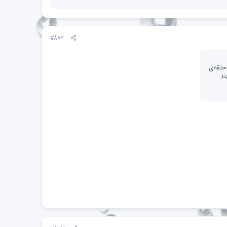
#872
ت؟ آن حلقه‌ی
ند