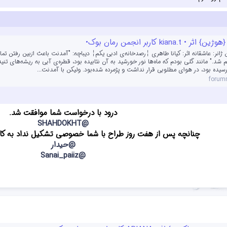
• kiana.t کاربر انجمن رمان بوک•
 ژانر: عاشقانه اثر: کیانا طاهری ╎رصدخانه‌ی ادبی یکم╎ دیباچه: "آمدنت باعث ازبین رفتن تما
 شد." مانند گلی بودم که ماه‌ها نور خورشید به آن نتابیده بود، قطره‌ی آبی به ریشه‌های تنیده
ده بود، در هوای مطلوبی قرار نداشت و پژمرده شده‌بود. ولیکن با آمدنت...
forum
درود با درخواست شما موافقت شد.
@SHAHDOKHT
چنانچه پس از هفت روز طراح با شما خصوصی تشکیل نداد به کاد
@حیدار
@Sanai_paiiz