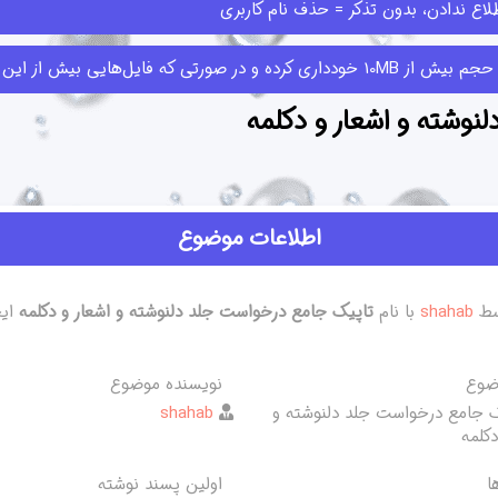
اع ندادن، بدون تذکر = حذف نام کاربری
ا قبلا ارسال کرده‌اند حذف کنند.
وشته و اشعار و دکلمه
اطلاعات موضوع
ط
shahab
با نام
تاپیک جامع درخواست جلد دلنوشته و اشعار و دکلمه
ضوع
نویسنده موضوع
ک جامع درخواست جلد دلنوشته و
shahab
دکلمه
ا
اولین پسند نوشته