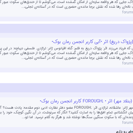
اک، جایی که هر واقعه سایه‌ای از امکانِ گمشده است، می‌کوشم تا از خندق‌های سکوت عبور کن
گِ ناله‌ای رها شده که نقشِ برجا مانده‌ی حضوری است که در آستانه‌ی تجلی،...
forum
ژواک دریغ} اثر •آبی کاربر انجمن رمان بوک•
که فریاد می‌زند اثر: پژواک دریغ به قلم: گناه اقیانوس ژانر: تراژدی. فلسفی دیباچه: در این په
اک، جایی که هر واقعه سایه‌ای از امکانِ گمشده است، می‌کوشم تا از خندق‌های سکوت عبور کن
گِ ناله‌ای رها شده که نقشِ برجا مانده‌ی حضوری است که در آستانه‌ی تجلی،...
forum
اثر • ;FOROUGH کاربر انجمن رمان بوک•
عنوان: بنلاد مهر ژانر: عاشقانه، تراژدی اثر: ;FOROUGH عضو دفتر نظارت ادبی دوم مقدمه: یاد
نِ انگشتانم، تمامِ افق‌ها را به اسارت کشید؟ انگار که سرنوشت، در آن نگینِ کوچک، خود را به
ده‌ای که با سکوتِ سنگینِ سنگ‌ها نوشته شد و هرگز به کلام نرسید. اما تو،...
forum
ام رو دارم