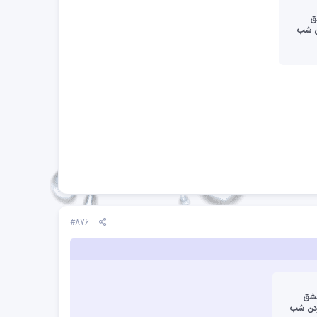
عشق
دن شب
#876
هی عشق
کردن شب