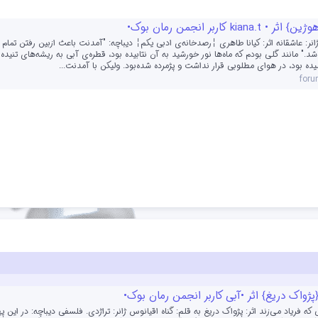
kiana. کاربر انجمن رمان بوک•
انر: عاشقانه اثر: کیانا طاهری ╎رصدخانه‌ی ادبی یکم╎ دیباچه: "آمدنت باعث ازبین رفتن تمام
د." مانند گلی بودم که ماه‌ها نور خورشید به آن نتابیده بود، قطره‌ی آبی به ریشه‌های تنیده‌ 
 بود، در هوای مطلوبی قرار نداشت و پژمرده شده‌بود. ولیکن با آمدنت...
for
ژواک دریغ} اثر •آبی کاربر انجمن رمان بوک•
که فریاد می‌زند اثر: پژواک دریغ به قلم: گناه اقیانوس ژانر: تراژدی. فلسفی دیباچه: در این په