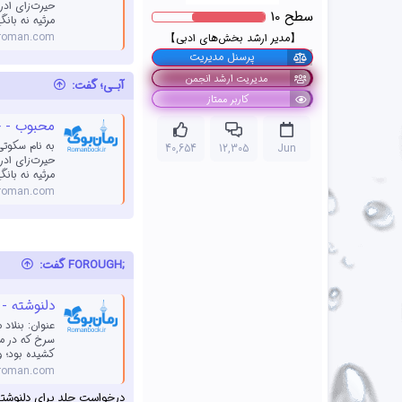
حیرت‌زای ادر
سطح
10
مرثیه نه بان
roman.com
【مدیر ارشد بخش‌های ادبی】
پرسنل مدیریت
مدیریت ارشد انجمن
آبـی؛ گفت:
کاربر ممتاز
محبوب - {پ
به نام سکوتی 
40,654
12,305
Jun
حیرت‌زای ادر
مرثیه نه بان
roman.com
;FOROUGH گفت:
دلنوشته - {بنلاد مهر} 
سرخ که در میا
کشیده بود؛ وع
roman.com
درخواست جلد برای دلنوشته‌