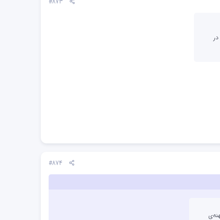
#873
در
#874
نه‌ی