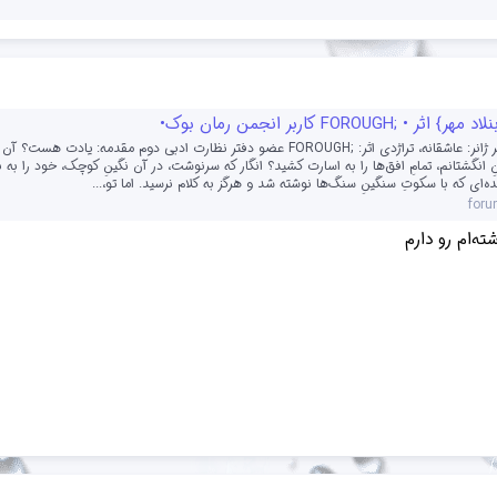
• ;FOROUGH کاربر انجمن رمان بوک•
عنوان: بنلاد مهر ژانر: عاشقانه، تراژدی اثر: ;FOROUGH عضو دفتر نظارت ادبی دوم مقدمه: یادت هس
 انگشتانم، تمامِ افق‌ها را به اسارت کشید؟ انگار که سرنوشت، در آن نگینِ کوچک، خود را به ب
‌ای که با سکوتِ سنگینِ سنگ‌ها نوشته شد و هرگز به کلام نرسید. اما تو،...
for
ه‌ام رو دارم