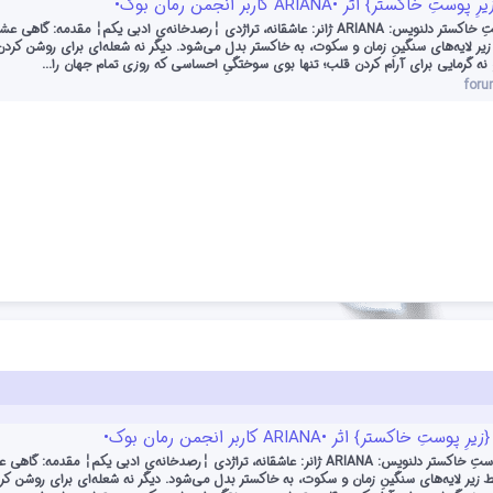
 خاکستر} اثر •ARIANA کاربر انجمن رمان بوک•
عنوان: زیرِ پوستِ خاکستر دلنویس: ARIANA ژانر: عاشقانه، تراژدی ╎رصدخانه‌ی ادبی یکم╎ مقدمه: گاهی 
زیر لایه‌های سنگینِ زمان و سکوت، به خاکستر بدل می‌شود. دیگر نه شعله‌ای برای روشن کر
 نه گرمایی برای آرام کردن قلب؛ تنها بوی سوختگیِ احساسی که روزی تمام جهان را...
for
ستِ خاکستر} اثر •ARIANA کاربر انجمن رمان بوک•
عنوان: زیرِ پوستِ خاکستر دلنویس: ARIANA ژانر: عاشقانه، تراژدی ╎رصدخانه‌ی ادبی یکم╎ مقدمه: گا
ط زیر لایه‌های سنگینِ زمان و سکوت، به خاکستر بدل می‌شود. دیگر نه شعله‌ای برای روشن 