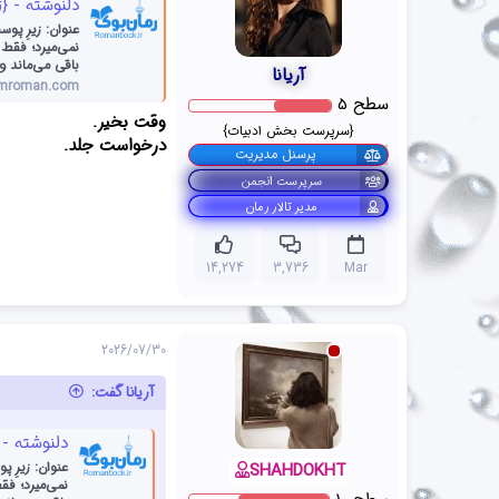
دلنوشته - {زیرِ پوستِ
نمی‌میرد؛ فقط 
باقی می‌ماند و
آریانا
umroman.com
سطح
5
وقت بخیر.
{سرپرست بخش ادبیات}
درخواست جلد.
پرسنل مدیریت
سرپرست انجمن
مدیر تالار رمان
14,274
3,736
Mar
2026/07/30
آریانا گفت:
دلنوشته - {زیرِ پو
SHAHDOKHT
نمی‌میرد؛ فق