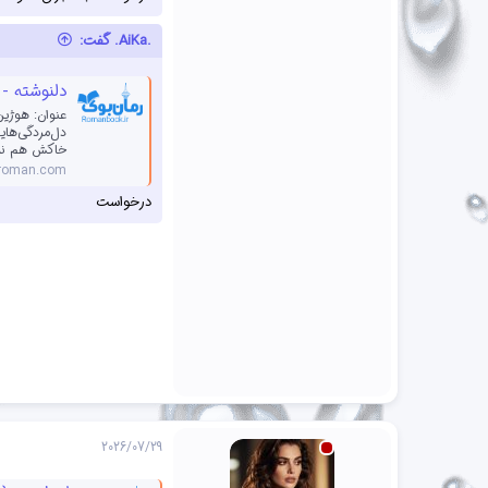
.AiKa. گفت:
دلنوشته - {هوژین} اثر 
عنوان: هوژین
دل‌مردگی‌هایم
خاکش هم نرسی
roman.com
درخواست
2026/07/29