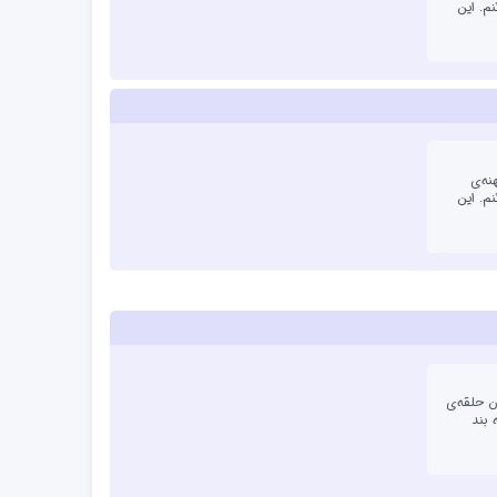
م. این
نه‌ی
م. این
ت هست؟ آن حلقه‌ی
 بند