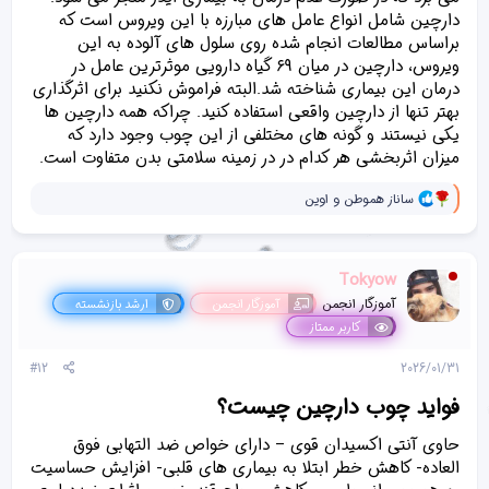
دارچین شامل انواع عامل های مبارزه با این ویروس است که
براساس مطالعات انجام شده روی سلول های آلوده به این
ویروس، دارچین در میان ۶۹ گیاه دارویی موثرترین عامل در
درمان این بیماری شناخته شد.البته فراموش نکنید برای اثرگذاری
بهتر تنها از دارچین واقعی استفاده کنید. چراکه همه دارچین ها
یکی نیستند و گونه های مختلفی از این چوب وجود دارد که
میزان اثربخشی هر کدام در در زمینه سلامتی بدن متفاوت است.
و
ساناز هموطن
و
اوین
ا
ک
ن
ش‌
Tokyow
ه
ا
آموزگار انجمن
آموزگار انجمن
ارشد بازنشسته
[
کاربر ممتاز
ی
پ
#12
2026/01/31
س
ن
فواید چوب دارچین چیست؟​
د
ه
ا
حاوی آنتی اکسیدان قوی – دارای خواص ضد التهابی فوق
]
العاده- کاهش خطر ابتلا به بیماری های قلبی- افزایش حساسیت
: