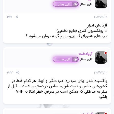
کاربر ممتاز
کاربر ممتاز
#32
2024/11/12
آزمایش ادرار
○ پونکسیون کمری (مایع نخاعی)
تب های هموراژیک ویروسی چگونه درمان می‌شوند؟
آریادخت
کاربر ممتاز
کاربر ممتاز
#33
2024/11/12
واکسینه شدن برای تب زرد، تب دنگی و ابولا. هر کدام فقط در
کشورهای خاص و تحت شرایط خاص در دسترس هستند. قبل از
سفر به مناطقی که ممکن است در معرض خطر ابتلا به VHF
باشید