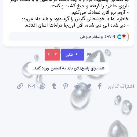
بازوی خاطره را گرفته و جیغ کشید و گفت:
- آروم برو الان تصادف می‌کنیم.
خاطره اما با خوشحالی گازش را گرفته‌بود و بلند داد می‌زد:
- دیر شده الی دیر شده، الان اون‌جا دراماها اتفاق افتاده.
و
.LAVIN.
و
ساناز هموطن
ا
ک
ن
اول
6 از 6
قبلی
ش‌
ه
ا
شما برای پاسخ‌دادن باید به انجمن ورود کنید.
[
ی
پ
س
فیسبوک
تویتر
Reddit
Pinterest
Tumblr
WhatsApp
ایمیل
پیوند
اشتراک گذاری:
ن
د
ه
ا
]
: