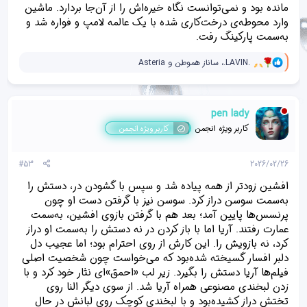
مانده بود و نمی‌توانست نگاه خیره‌اش را از آن‌جا بردارد‌. ماشین
وارد محوطه‌ی درخت‌کاری شده با یک عالمه لامپ و فواره شد و
به‌سمت پارکینگ رفت.
و
.LAVIN.
،
ساناز هموطن
و
Asteria
ا
ک
ن
ش‌
pen lady
ه
ا
کاربر ویژه انجمن
کاربر ویژه انجمن
[
ی
پ
#53
2026/02/26
س
ن
افشین زودتر از همه پیاده شد و سپس با گشودن در، دستش را
د
به‌سمت سوسن دراز کرد. سوسن نیز با گرفتن دست او چون
ه
پرنسس‌ها پایین آمد؛ بعد هم با گرفتن بازوی افشین، به‌سمت
ا
]
عمارت رفتند. آریا اما با باز کردن در نه دستش را به‌سمت او دراز
:
کرد، نه بازویش‌ را. این کارش از روی احترام بود؛ اما عجیب دل
دلبر افسار گسیخته شده‌بود که می‌خواست چون شخصیت اصلی
فیلم‌ها آریا دستش را بگیرد. زیر لب «احمق»‌ای نثار خود کرد و با
زدن لبخندی مصنوعی همراه آریا شد. از سوی دیگر النا روی
تختش دراز کشیده‌بود و با لبخندی کوچک روی لبانش در حال