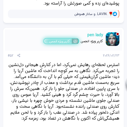
پوشیده‌ای زده و کمی صورتش را آراسته بود.
و
.LAVIN.
و
ساناز هموطن
ا
ک
ن
ش‌
pen lady
ه
ا
کاربر ویژه انجمن
کاربر ویژه انجمن
[
ی
پ
#52
2026/02/23
س
ن
استرس لحظه‌ای رهایش نمی‌کرد، اما در کنارش هیجانی دل‌نشین
د
را تجربه می‌کرد. نگاهی به سر کوچه انداخت که ماشین آریا را
ه
دید؛ ماشین گران‌قیمتی که خیلی کم با آن به دانشگاه می‌آمد.
ا
]
سریع به‌سمت ماشین قدم برداشت و معذب از چادر نپوشیدنش،
:
با سری پایین افتاده، درِ صندلی جلو را باز کرد. همین‌که سرش را
بالا آورد، با حیرت چشم گرد کرد و هینی کشید. آریا عبوس روی
صندلیِ جلوی ماشین نشسته و مردی خوش چهره با نیشی باز،
کنارش روی صندلی راننده نشسته‌بود. آریا با نگاهی سخت و
اندکی دلخور پیاده شد. درِ صندلیِ عقب را باز کرد و با لحن ملایم
همیشگی‌اش که اکنون با نگاهش در تضاد بود، زمزمه کرد: