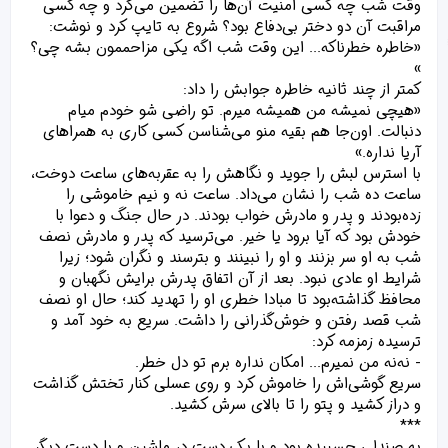
وقت شب چه کسی امنیت آن‌ها را تضمین می‌کرد و چه کسی
مراقبت آن دو دختر بی‌دفاع بود؟ شروع به تایپ کرد و نوشت:
«خاطره خطرناکه... این وقت شب اگه یکی مزاحممون بشه چی؟
»
کمتر از چند ثانیه خاطره جوابش را داد:
«هیچی نمیشه من همیشه میرم. تو راضی شو خودم میام
دنبالت. اون‌جا هم بقیه منو می‌شناسن کسی کاری به همراهای
آریا نداره.»
با استرس لبش را جوید و نگاهش را به عقربه‌های ساعت دوخت،
ساعت ده شب را نشان می‌داد. ساعت نه و نیم خاموشی را
زده‌بودند و پدر و مادرش خواب بودند. در حال جنگ و دعوا با
خودش بود که آیا برود یا خیر. می‌ترسید که پدر و مادرش نصف
شب به او سر بزنند و او را نبینند و بترسند و نگران شود؛ زیرا
شرایط او عادی نبود. بعد از آن اتفاق پدرش برایش نگهبان و
محافظ گذاشته‌بود تا مبادا خطری او را تهدید کند؛ حال او نصف
شب قصد رفتن و خوش‌گذرانی را داشت. سریع به خود آمد و
ترسیده زمزمه کرد:
- نه‌نه من نمیرم... امکان نداره برم تو دل خطر.
سریع گوشی‌اش را خاموش کرد و روی عسلی کنار تختش گذاشت
و دراز کشید و پتو را تا بالای سرش کشید.
***
به صندلی چسبیده بود و با یک دست در ماشین و با دست دیگر