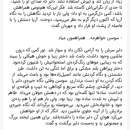
زیاد از زبان تند و تیزش استفاده نکند. دلبر که صدای او را شنید،
تا حدی از نگرانی‌اش کاسته شد. فکر این‌که هم‌نوعی همراهش
باشد، کمی دل‌گرمی به او داد؛ ولی باز با تردید نگاهش را به نگاه
آریا که اکنون دیگر گرم به نظر می‌رسید، دوخت. آریا دستش را با
فاصله از پشت او قرار داد و مهربان گفت:
- سوسن خواهرمه... همراهمون میاد.
دلبر سرش را به آرامی تکان داد و سوار شد. نور کمی که درون
ماشین وجود داشت، باعث شد دخترِ زیبا و خوش هیکلی را ببیند
که به زیبایی موهای رنگ‌کرده‌ی استخوانیش را شنیون کرده‌بود.
دختر پیراهنِ بلندِ مشکی و براق اما تنگی به تن داشت. طرز
نشستن و نگاه کردنش مانند اصیل‌زاده‌ها بود و باعث می‌‌شد از
نگاه کردن به او دست برنداری. سوسن وقتی نگاه خیره‌ی دلبر را
دید، از گوشه‌ی چشم نگاه سریع و کوتاهی به تیپ و قیافه‌ی او
انداخت. ساده! تنها کلمه‌ای بود که در ذهنش جولان می‌داد. ظاهر
و تیپش به شدت ساده بود. زیبا بود، ولی باز هم او را هم رده‌ی
خود و خانواده‌اش نمی‌دید. بی‌حوصله رو برگرداند که نگاه خیره‌ی
برادرش را از آینه‌ جلوی ماشین دید. انگار که از او خواهش
می‌کرد هوای آن دلبر ساده را داشته‌باشد. برای همین لبخند بزرگ
و مصنوعی زد و به‌سمت دلبر برگشت و گفت: