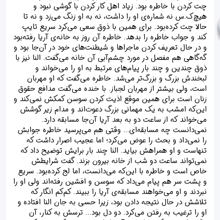
چت کردن با خاطره بود. زیاد اهل کار کردن با گوشی نبود و
هیچ‌ک.س نه شماره‌ی او را داشت، نه به او زنگ می‌زد و نه تا
حالا چت کرده‌بود. برای همین با ذوق سعی می‌کرد سریع تایپ
کند و جواب خاطره را بدهد. خاطره آن روز به خانه‌ی آریا رفته‌بود
و در حال تعریف کردن ماجراها و شیطنت‌های خود در آن‌جا بود و
گه‌گاهی هم مفصل در مورد چشم‌آبی آن خانه می‌گفت. النا نیز با
ذوق چندین و چند بار پیام‌های مرتبط به او را می‌خواند و
لبخندش بزرگ‌ و بزرگ‌تر می‌شد. خاطره می‌گفت که او مهربان
است، ولی بیشتر از مهربان‌ لجباز. با خنده می‌گفت مدافع حقوق
زنان است برای همین موقع اذیت کردن سوسن کمکش نمی‌کند و
این‌که امشب به یک مهمانی بزرگ دعوت‌اند و مدام زیر گوشش
می‌خواند که از ساعت دو به بعد آریا آن‌جا مسابقه دارد.
نمی‌دانست چه مسابقه‌ای... وقتی هم می‌پرسید خاطره جوابش
را نمی‌داد و بحث را عوض می‌کرد؛ اما عجیب اصرار داشت که
تنهاست و او همراهش بیاید. النا چند بار برایش توضیح داد که
نمی‌تواند ساعت دو شب از خانه بیرون بزند. گفت شرایطش
خاص است و خاطره با این‌که می‌دانست، اما لج کرده‌بود. سریع
و پشت سر هم پیام می‌داد که سوسن و افشین رفته‌اند ولی او را
نبردند و او می‌خواهند مسابقه‌ی آریا را ببیند. کم‌کم انگار که
تلاشش در حال نتیجه دادن بود، زیرا حسی به جان النا افتاده و
او را ترغیب به رفتن می‌کرد. دو دل بود... ترسش به کنار، آن