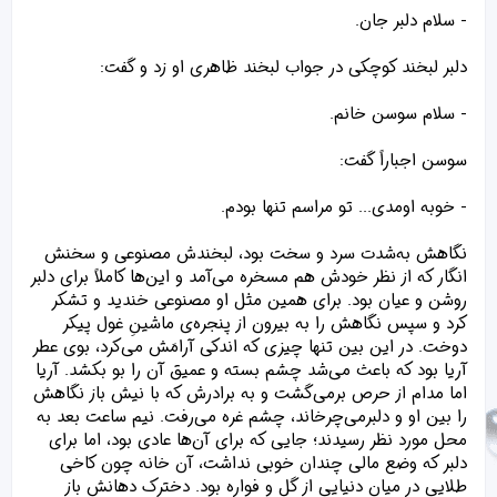
- سلام دلبر جان.
دلبر لبخند کوچکی در جواب لبخند ظاهری او زد و گفت:
- سلام سوسن خانم.
سوسن اجباراً گفت:
- خوبه اومدی..‌. تو مراسم تنها بودم‌.
نگاهش به‌شدت سرد و سخت بود، لبخندش مصنوعی و سخنش
انگار که از نظر خودش هم مسخره می‌آمد و این‌ها کاملاً برای دلبر
روشن و عیان بود. برای همین مثل او مصنوعی خندید و تشکر
کرد و سپس نگاهش را به بیرون از پنجره‌ی ماشینِ غول پیکر
دوخت. در این بین تنها چیزی که اندکی آرامَش می‌کرد، بوی عطر
آریا بود که باعث می‌شد چشم بسته و عمیق آن را بو بکشد. آریا
اما مدام از حرص برمی‌گشت و به برادرش که با نیش باز نگاهش
را بین او و دلبرمی‌چرخاند، چشم غره می‌رفت. نیم ساعت بعد به
محل مورد نظر رسیدند؛ جایی که برای آن‌ها عادی بود، اما برای
دلبر که وضع مالی چندان خوبی نداشت، آن خانه چون کاخی
طلایی در میان دنیایی از گل و فواره بود. دخترک دهانش باز