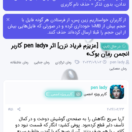
ندادن، بدون تذکر = حذف نام کاربری
از کاربران خواستاریم زین پس، از فرستادن هر گونه فایل با
حجم بیش از 10MB خودداری کرده و در صورتی که فایل‌هایی بیش
از این حجم را قبلا ارسال کرده‌اند حذف کنند.
[عزیزم فریاد نزن] اثر «pen lady کاربر
در حال تایپ
انجمن رمان بوک»
ن
ت
ب
2023/09/02
pen lady
رمان تراژدی
رمان جنایی
رمان عاشقانه
و
ا
ر
رمان معمایی
ی
ر
چ
س
ی
س
ن
خ
ب‌
pen lady
د
ش
ه
ه
ر
ا
کاربر ویژه انجمن
کاربر ویژه انجمن
م
و
و
ع
#51
2026/02/23
ض
و
آریا سریع نگاهش را به صفحه‌ی گوشیش دوخت و در کمال
ع
تأسف دلبر قطع کرده‌بود. پوفی کشید؛ انگار که قسمت نبود دو
کلامی با هم حرف بزنند. آن از صبح که با آمدن خاطره سریع