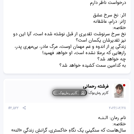
درخواست ناظر دارم
اثر: نخ سرخ عشق
ژانر: درام، عاشقانه
خلاصه:
نخ سرخ سرنوشت تقدیری از قبل نوشته شده است، آیا این دو
نیز تقدیرشان یکسان‌ است؟
زندگی پر از اندوه و غم مهمان اوست، مرگ مادر، بی‌مهری پدر،
رازهایی که برملا نشده است، او خواهد فهمید!
چه خواهد شد؟
به کدامین سمت کشیده خواهد شد؟
فرشته رحمانی
کاربر رمان‌بوک
کاربر رمان‌بوک
#2,522
2026/02/28
نام رمان: الـنـه
خلاصه:
سال‌هاست که سنگینیِ یک نگاهِ خاکستری، گرانشِ زندگیِ «النه»