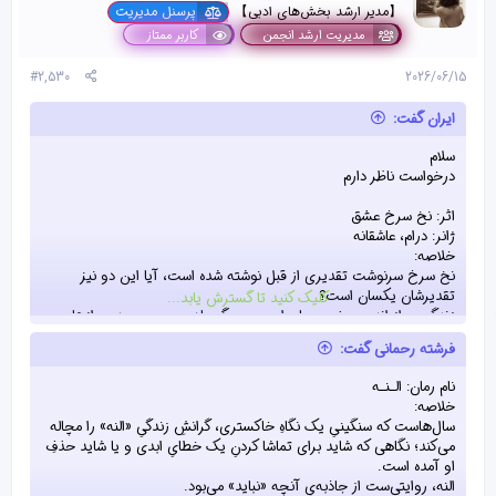
【مدیر ارشد بخش‌های ادبی】
پرسنل مدیریت
مدیریت ارشد انجمن
کاربر ممتاز
#2,530
2026/06/15
ایران گفت:
سلام
درخواست ناظر دارم
اثر: نخ سرخ عشق
ژانر: درام، عاشقانه
خلاصه:
نخ سرخ سرنوشت تقدیری از قبل نوشته شده است، آیا این دو نیز
تقدیرشان یکسان‌ است؟
کلیک کنید تا گسترش یابد...
زندگی پر از اندوه و غم مهمان اوست، مرگ مادر، بی‌مهری پدر، رازهایی
که برملا نشده است، او خواهد فهمید!
فرشته رحمانی گفت:
چه خواهد شد؟
به کدامین سمت کشیده خواهد شد؟
نام رمان: الـنـه
خلاصه:
سال‌هاست که سنگینیِ یک نگاهِ خاکستری، گرانشِ زندگیِ «النه» را مچاله
می‌کند؛ نگاهی که شاید برای تماشا کردنِ یک خطایِ ابدی و یا شاید حذفِ
او آمده است.
النه، روایتی‌ست از جاذبه‌یِ آنچه «نباید» می‌بود.