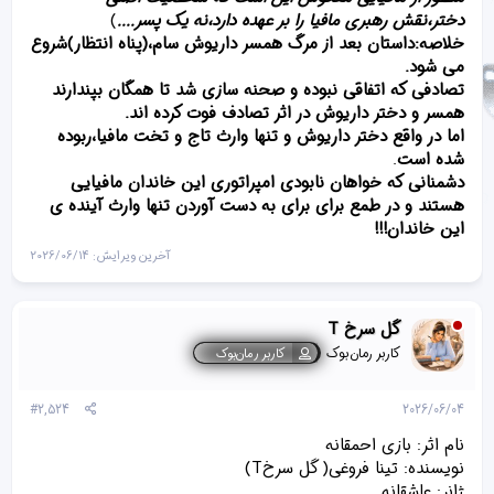
دختر،نقش رهبری مافیا را بر عهده دارد،نه یک پسر....
)
خلاصه:داستان بعد از مرگ همسر داریوش سام،(پناه انتظار)شروع
می شود.
تصادفی که اتفاقی نبوده و صحنه سازی شد تا همگان بپندارند
همسر و دختر داریوش در اثر تصادف فوت کرده اند.
اما در واقع دختر داریوش و تنها وارث تاج و تخت مافیا،ربوده
شده است
.
دشمنانی که خواهان نابودی امپراتوری این خاندان مافیایی
هستند و در طمع برای برای به دست آوردن تنها وارث آینده ی
این خاندان!!!
آخرین ویرایش:
2026/06/14
گل سرخ T
کاربر رمان‌بوک
کاربر رمان‌بوک
#2,524
2026/06/04
نام اثر: بازی احمقانه
نویسنده: تینا فروغی( گل سرخT)
ژانر: عاشقانه