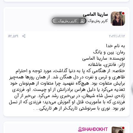
سارینا الماسی
کاربر رمان‌بوک
کاربر رمان‌بوک
#2,529
2026/06/12
به نام خدا
رمان: یین و یانگ
نویسنده: سارینا الماسی
ژانر: فانتزی، عاشقانه
خلاصه: از هنگامی که پا به دنیا گذاشت، مورد توجه و احترام
ظاهری و ترس و نفرت در دل همگان شد. از همان روزها همه‌چیز
برایش متفاوت بود. هیچ‌گاه نفهمید چرا متفاوت از هم‌نوعان خود
تغذیه می‌کرد یا دلیل هراس برادرانش از او چیست. او، فرزندی
زاده‌ی نسل شاه شیطان، در بی‌خبری رشد می‌کرد. بی‌خبر از آن
فرزندی که با مأموریت قتل او آموزش می‌دید؛ فرزندی که از نسل
نور بود. نوری با سرنوشتی تاریک‌تر از هر تاریکی... .
SHAHDOKHT