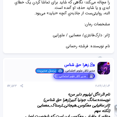
را مچاله می‌کند؛ نگاهی که شاید برای تماشا کردنِ یک خطایِ
ابدی و یا شاید حذفِ او آمده است.
النه، روایتی‌ست از جاذبه‌یِ آنچه «نباید» می‌بود.
مشخصات رمان:
ژانر: دارک‌فانتزی/ معمایی / ماورایی
نام نویسنده: فرشته رحمانی
زهرا حق شناس
مدیر تالار علوم اجتماعی
پرسنل مدیریت
مدیر تالار علوم اجتماعی
#2,523
2026/06/04
نام اثر:«گل لیلیوم دلبر من»
نویسنده:سانگ جونیا کبیر(زهرا حق شناس)
ژانر:مافیایی معکوس_هیجانی_ترسناک_معمایی
(نکته مهم
منظور از مافیایی معکوس این است که شخصیت اصلی