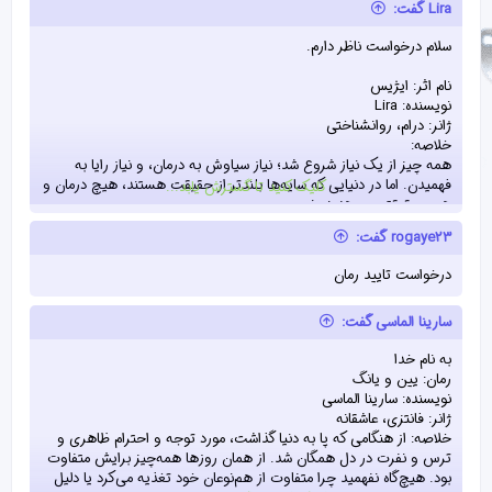
Lira گفت:
صدای نجوا گونه‌ی مادرم در سرم آخرین همراه خاموشی قلب من بود!
- آن‌که از دل‌چرکین برخیزد، هرگز عاقبتش خیر نیست.
سلام درخواست ناظر دارم.
نام اثر: ایژیس
نویسنده: Lira
ژانر: درام، روانشناختی
خلاصه:
همه چیز از یک نیاز شروع شد؛ نیاز سیاوش به درمان، و نیاز رایا به
فهمیدن. اما در دنیایی که سایه‌ها بلندتر از حقیقت هستند، هیچ درمان و
کلیک کنید تا گسترش یابد...
هیچ حقیقتی، بی‌هزینه نیست.
rogaye23 گفت:
میانِ آن‌ها، عشقی جوانه زده که بوی خون و راز می‌دهد؛ عشقی که اگر
ریشه‌هایش فاش شود، ویرانگر خواهد بود. و در گوشه‌ای تاریک،
درخواست تایید رمان
چشمانِ “لویا” نظاره‌گر است؛ قدرتی که نه تنها از حقیقت آگاه است، بلکه
از هر آنچه آن‌ها به دنبالش هستند، ترسناک‌تر است.
سارینا الماسی گفت:
آیا می‌توان در میانه‌ی یک جنگِ پنهان، به کسی اعتماد کرد که خود
به نام خدا
بخشی از تاریکی است؟ و آیا عشق، می‌تواند از زنجیرهای سرنوشتی که از
رمان: یین و یانگ
پیش نوشته شده‌اند، رها شود؟
نویسنده: سارینا الماسی
ژانر: فانتزی، عاشقانه
خلاصه: از هنگامی که پا به دنیا گذاشت، مورد توجه و احترام ظاهری و
ترس و نفرت در دل همگان شد. از همان روزها همه‌چیز برایش متفاوت
بود. هیچ‌گاه نفهمید چرا متفاوت از هم‌نوعان خود تغذیه می‌کرد یا دلیل