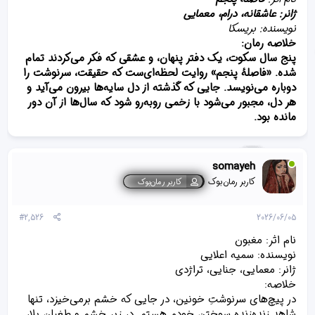
ژانر: عاشقانه، درام، معمایی
نویسنده: بریسکا
خلاصه رمان:
پنج سال سکوت، یک دفتر پنهان، و عشقی که فکر می‌کردند تمام
شده. «فاصلهٔ پنجم» روایت لحظه‌ای‌ست که حقیقت، سرنوشت را
دوباره می‌نویسد. جایی که گذشته از دل سایه‌ها بیرون می‌آید و
هر دل، مجبور می‌شود با زخمی روبه‌رو شود که سال‌ها از آن دور
مانده بود.
somayeh
کاربر رمان‌بوک
کاربر رمان‌بوک
#2,526
2026/06/05
نام اثر: مغبون
نویسنده: سمیه اعلایی
ژانر: معمایی، جنایی، تراژدی
خلاصه‌:
در پیچ‌های سرنوشتِ خونین، در جایی که خشم برمی‌خیزد، تنها
شاهد زنده‌زنده سوختنِ خودم هستم. در زیر خشم و طغیان بلا،