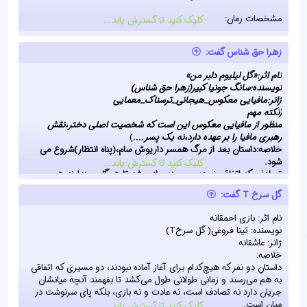
مشخصات رمان:
کلیک کنید تا گسترش یابد...
ژانر: دارک‌فانتزی/ معمایی / ماورایی
زهرا حق شناس گفت:
نام نویسنده: فرشته رحمانی
نام اثر:«گل لیلیوم دلبر من»
نویسنده:سانگ جونیا کبیر(زهرا حق شناس)
ژانر:مافیایی معکوس_هیجانی_ترسناک_معمایی
(نکته مهم
منظور از مافیایی معکوس این است که شخصیت اصلی دختر،نقش
رهبری مافیا را بر عهده دارد،نه یک پسر....
)
خلاصه:داستان بعد از مرگ همسر داریوش سام،(پناه انتظار)شروع می
شود.
کلیک کنید تا گسترش یابد...
تصادفی که اتفاقی نبوده و صحنه سازی شد تا همگان بپندارند همسر و
دختر داریوش در اثر تصادف فوت کرده اند.
گل سرخ T گفت:
اما در واقع دختر داریوش و تنها وارث تاج و تخت مافیا،ربوده شده است
.
دشمنانی که خواهان نابودی امپراتوری این خاندان مافیایی هستند و در
نام اثر: بازی احمقانه
طمع برای برای به دست آوردن تنها وارث آینده ی این خاندان!!!
نویسنده: تینا فروغی( گل سرخT)
ژانر: عاشقانه
خلاصه:
داستانِ دو نفر که هیچ‌کدام برای آغاز آماده نبودند، دو مسیری که اتفاقی
به هم می‌رسند و زمانی طولانی طول می‌کشد تا بفهمند آنچه میانشان
جریان دارد نه تصادف است، نه عادت و نه بازی، بلکه پای سرنوشت در
میان است.
کلیک کنید تا گسترش یابد...