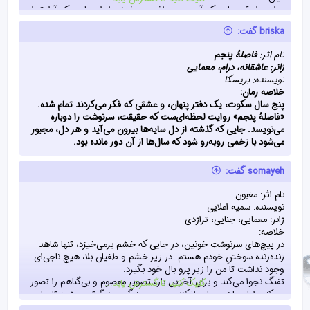
روایتی از قدم‌هایی که آهسته برداشته می‌شوند؛ از احساسی که آرام‌تر از
نسیم می‌رسد اما محکم‌تر از هر طوفانی، ریشه در دل می‌زند.
briska گفت:
این رمان درباره‌ی عشق نیست؛ درباره‌ی لحظه‌ی قبل از اعتراف است
لحظه‌ی لرزانی که آدم نمی‌داند بماند یا عقب برود نمی‌داند نزدیک‌تر شود
نام اثر:
فاصلهٔ پنجم
یا عقب‌تر.
ژانر: عاشقانه، درام، معمایی
درباره‌ی آرام‌ترین ترس‌ها، گرم‌ترین فاصله‌ها و نبض‌هایی که بی‌صدا، اما
نویسنده: بریسکا
یک‌صدا به هم می‌رسند.
خلاصه رمان:
پنج سال سکوت، یک دفتر پنهان، و عشقی که فکر می‌کردند تمام شده.
«فاصلهٔ پنجم» روایت لحظه‌ای‌ست که حقیقت، سرنوشت را دوباره
می‌نویسد. جایی که گذشته از دل سایه‌ها بیرون می‌آید و هر دل، مجبور
می‌شود با زخمی روبه‌رو شود که سال‌ها از آن دور مانده بود.
somayeh گفت:
نام اثر: مغبون
نویسنده: سمیه اعلایی
ژانر: معمایی، جنایی، تراژدی
خلاصه‌:
در پیچ‌های سرنوشتِ خونین، در جایی که خشم برمی‌خیزد، تنها شاهد
زنده‌زنده سوختنِ خودم هستم. در زیر خشم و طغیان بلا، هیچ ناجی‌ای
وجود نداشت تا من را زیر پرو بال خود بگیرد.
تفنگ نجوا می‌کند و برای آخرین بار، تصویر معصوم و بی‌گناهم را تصور
کلیک کنید تا گسترش یابد...
می‌کنم، اما سیاهیه سایه افکنده بر سرم، بزرگ و بزرگ‌تر‌ می‌شود تا جایی
که‌ دیگر اطرافم را نمی‌‌بینم.