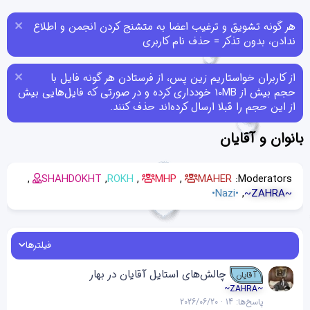
هر گونه تشویق و ترغیب اعضا به متشنج کردن انجمن و اطلاع
ندادن، بدون تذکر = حذف نام کاربری
از کاربران خواستاریم زین پس، از فرستادن هر گونه فایل با
حجم بیش از 10MB خودداری کرده و در صورتی که فایل‌هایی بیش
از این حجم را قبلا ارسال کرده‌اند حذف کنند.
بانوان و آقایان
SHAHDOKHT
ROKH
MHP
MAHER
Moderators:
•Nazi•
~ZAHRA~
فیلترها
چالش‌های استایل آقایان در بهار
آقایان
~ZAHRA~
پاسخ‌ها
14
2026/06/20