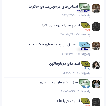
استایل‌های فراموش‌شده‌ی خانم‌ها
بانوان
~ZAHRA~
پاسخ‌ها
10
2025/12/30
اسم پسر با حروف اول «م»
ایده
Trodi
پاسخ‌ها
33
2025/10/26
استایل مردونه، امضای شخصیتت
آقایان
~ZAHRA~
پاسخ‌ها
5
2025/10/23
اسم برای دوقلوهاتون
ایده
Hilda;
پاسخ‌ها
29
2025/09/13
مدل ناخن ماربل یا مرمری
بانوان
•Nazi•
پاسخ‌ها
21
2025/08/31
اسم دختر با «آ»
ایده
Trodi