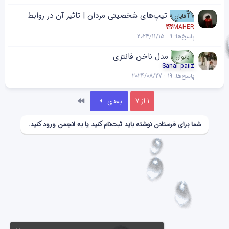
تیپ‌های شخصیتی مردان | تاثیر آن در روابط
آقایان
MAHER
پاسخ‌ها
9
2024/11/15
مدل ناخن‌ فانتزی
بانوان
Sanai_paiiz
پاسخ‌ها
19
2024/08/27
آخر
1 از 7
بعدی
شما برای فرستادن نوشته باید ثبت‌نام کنید یا به انجمن ورود کنید.