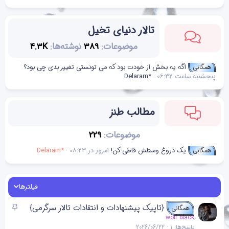
تالار دنیای تخیل
موضوعات
389
نوشته‌ها
4.3K
اگه یه بخش از خودت بود که می تونستی تغییر بدی چی بود؟
همگانی
پنجشنبه ساعت 06:32
Delaram*
مطالب طنز
موضوعات
229
یک دروغ وسطش قاطی کن!
امروز در 08:23
Delaram*
همگانی
فیلترها
چ
{تاپیک پیشنهادات و انتقادات تالار سرگرمی}
همگانی
س
wolf black
پاسخ‌ها
1
2026/06/22