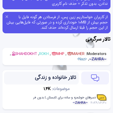
ندادن، بدون تذکر = حذف نام کاربری
از کاربران خواستاریم زین پس، از فرستادن هر گونه فایل با
حجم بیش از 10MB خودداری کرده و در صورتی که فایل‌هایی بیش
از این حجم را قبلا ارسال کرده‌اند حذف کنند.
تالار سرگرمی
SHAHDOKHT
ROKH
MHP
MAHER
Moderators:
•Nazi•
~ZAHRA~
تالار خانواده و زندگی
موضوعات
1.4K
دسرهای خوشمزه و ساده برای تابستان | بدون فر
دسر
~ZAHRA~
2026/06/20