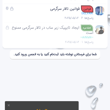
ب
ا
ق
چ
قوانین تالار سرگرمی
قوانین
ن
ف
س
DELVAN.
پاسخ‌ها
6
2025/05/02
ل
ب
ش
ا
ق
ایجاد تایپیک زیر ساب در تالار سرگرمی ممنوع
اطلاعیه
د
ن
ف
است
ه
ل
~ArMaN~
پاسخ‌ها
1
2025/05/02
ش
د
ه
شما برای فرستادن نوشته باید ثبت‌نام کنید یا به انجمن ورود کنید.