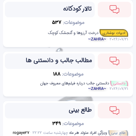
تالار کودکانه
موضوعات
537
درخت آرزوها و گنجشک کوچک
ادبیات نوشتاری
~ZAHRA~
2026/07/21
مطالب جالب و دانستنی ها
موضوعات
188
دانستنی جالب درباره فیلم‌های معروف جهان
دانستنی
~ZAHRA~
2026/07/21
طالع بینی
موضوعات
349
ویژگی افراد متولد هر ماه
چهارشنبه ساعت 22:22
rogaye2۷
طالع بینی