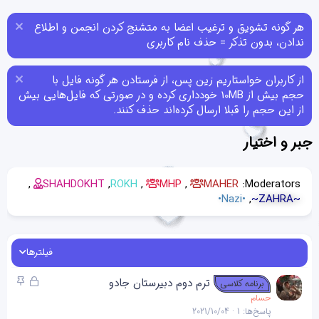
هر گونه تشویق و ترغیب اعضا به متشنج کردن انجمن و اطلاع
ندادن، بدون تذکر = حذف نام کاربری
از کاربران خواستاریم زین پس، از فرستادن هر گونه فایل با
حجم بیش از 10MB خودداری کرده و در صورتی که فایل‌هایی بیش
از این حجم را قبلا ارسال کرده‌اند حذف کنند.
جبر و اختیار
SHAHDOKHT
ROKH
MHP
MAHER
Moderators:
•Nazi•
~ZAHRA~
فیلترها
ق
چ
ترم دوم دبیرستان جادو
برنامه کلاسی
ف
س
حسام
ل
ب
پاسخ‌ها
1
2021/10/04