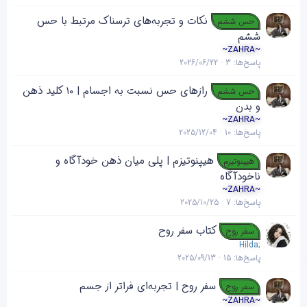
ش
ا
نکات و تجربه‌های ترسناک مرتبط با حس
د
ن
حس ششم
ه
ششم
~ZAHRA~
پاسخ‌ها
3
2026/06/22
رازهای حس نسبت به اجسام | ۱۰ کلید ذهن
حس ششم
و بدن
~ZAHRA~
پاسخ‌ها
10
2025/12/04
هیپنوتیزم | پلی میان ذهن خودآگاه و
هیپنوتیزم
ناخودآگاه
~ZAHRA~
پاسخ‌ها
7
2025/10/25
کتاب سفر روح
سفر روح
Hilda;
پاسخ‌ها
15
2025/09/13
سفر روح | تجربه‌ای فراتر از جسم
سفر روح
~ZAHRA~