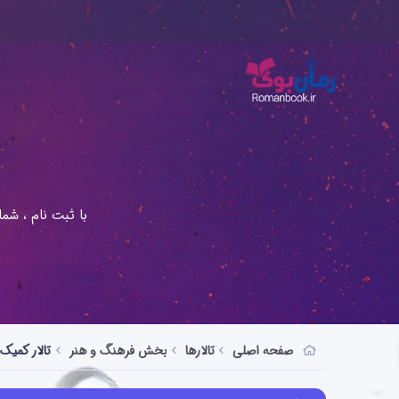
با ثبت نام ، شم
صفحه اصلی
تالارها
بخش فرهنگ و هنر
تالار کمیک