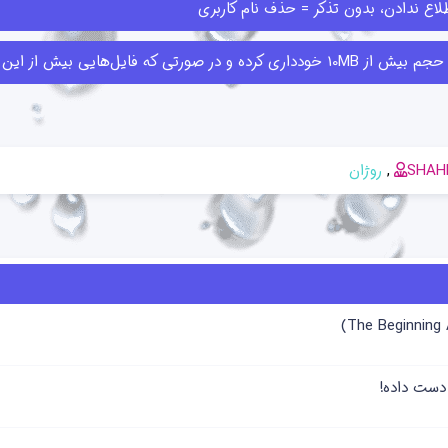
اع ندادن، بدون تذکر = حذف نام کاربری
ا قبلا ارسال کرده‌اند حذف کنند.
SHAH
روژان
 دست داده!