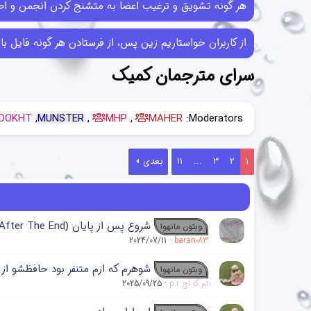
هر گونه تشویق و ترغیب اعضا به متشنج کردن انجمن و اطل
از کاربران خواستاریم زین پس، از فرستادن هر گونه فایل با حجم بیش از 10MB خودداری کرده و در صورتی که فایل‌هایی بیش از این حجم ر
سرای مترجمان کمیک
DOKHT
MUNSTER
MHP
MAHER
Moderators:
1
2
3
...
11
بعدی
شروع پس از پایان (The Beginning After The End)
وبتون مانهوا
2024/07/11
baran-83
شوهرم که ازم متنفر بود حافظشو از
وبتون مانهوا
ام کا اچ p.r
2025/09/25