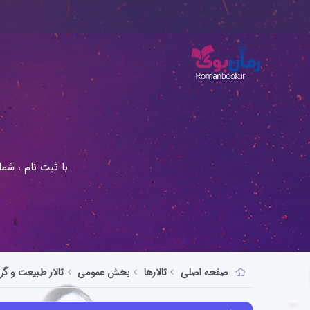
با ثبت نام ، شم
صفحه اصلی
تالارها
بخش عمومی
تالار طبیعت و گ