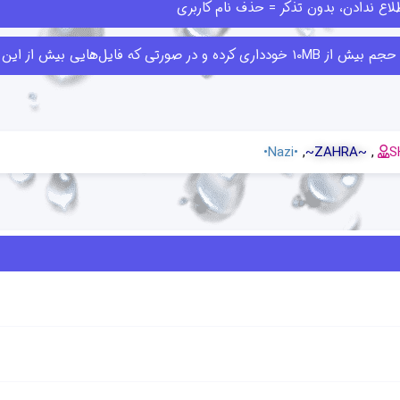
اع ندادن، بدون تذکر = حذف نام کاربری
ا قبلا ارسال کرده‌اند حذف کنند.
•Nazi•
~ZAHRA~
S