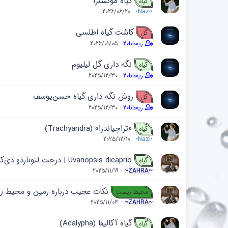
گیاه مونسترا
گیاه
2026/06/20
•Nazi•
کاشت گیاه اطلسی
گل
ریحانا۲۰
2026/01/05
نگه داری گل لیلیوم
گیاه
ریحانا۲۰
2025/12/30
روش نگه داری گیاه حسن‌یوسف
گل
ریحانا۲۰
2025/12/30
«تراچیاندرا» (Trachyandra)
گیاه
2025/12/10
•Nazi•
Uvariopsis dicaprio | درخت لئوناردو دی‌کاپریو
گیاه
2025/11/19
~ZAHRA~
نکات عجیب درباره زمین و محیط 
محیط زیست
2025/11/03
~ZAHRA~
گیاه آکالیفا (Acalypha)
گیاه