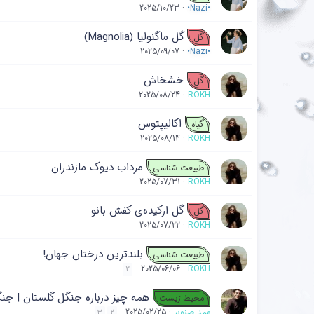
2025/10/23
•Nazi•
گل ماگنولیا (Magnolia)
گل
2025/09/07
•Nazi•
خشخاش
گل
2025/08/24
ROKH
اکالیپتوس
گیاه
2025/08/14
ROKH
مرداب دیوک مازندران
طبیعت شناسی
2025/07/31
ROKH
گل ارکیده‌ی کفش بانو
گل
2025/07/22
ROKH
بلندترین درختان جهان!
طبیعت شناسی
2025/06/06
ROKH
2
همه چیز درباره جنگل گلستان | جن
محیط زیست
ممد صنوبر
2025/02/25
3
2