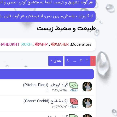
هر گونه تشویق و ترغیب اعضا به متشنج کردن انجمن و اطل
از کاربران خواستاریم زین پس، از فرستادن هر گونه فایل با حجم بیش از 10MB خودداری کرده و در صورتی که فایل‌هایی بیش از این حجم ر
طبیعت و محیط زیست
HAHDOKHT
ROKH
MHP
MAHER
Moderators:
1
2
3
...
8
بعدی
گیاه کوزه‌ای (Pitcher Plant)
گیاه
2026/07/15
•Nazi•
2
ارکیدهٔ شبح (Ghost Orchid)
گل
2026/07/03
•Nazi•