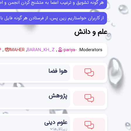
هر گونه تشویق و ترغیب اعضا به متشنج کردن انجمن و اطل
از کاربران خواستاریم زین پس، از فرستادن هر گونه فایل با حجم بیش از 10MB خودداری کرده و در صورتی که فایل‌هایی بیش از این حجم ر
علم و دانش
P
MAHER
BARAN_KH_Z
-pariya-
Moderators:
هوا فضا
پژوهش
علوم دینی
زیرتالارها