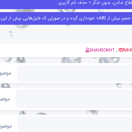
اع ندادن، بدون تذکر = حذف نام کاربری
ا قبلا ارسال کرده‌اند حذف کنند.
SHAHDOKHT
MH
موضو
موضو
موضوع