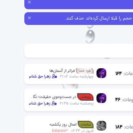
فراتر از آسمان‌ها
هوا فضا
عات
164
چهارشنبه ساعت 21:02
زهرا حق شناس
در جست‌وجوی حقیقت؛ نگاهی به پژوهش‌های مهم جهان
پژوهش
عات
46
پنجشنبه ساعت 21:35
زهرا حق شناس
اعمال روز یکشنبه
مناجات
ات
184
امروز در 06:32
Delaram*