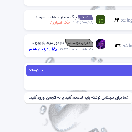
چگونه نظریه ها به وجود امد
متفرقه
ج
عات
64
2025/08/08
جک_اسپارو(:
فئودور میخایلوویچ داستایفسکی
معرفی نویسنده
ات
132
پنجشنبه ساعت 21:27
زهرا حق شناس
فیلترها
شما برای فرستادن نوشته باید ثبت‌نام کنید یا به انجمن ورود کنید.