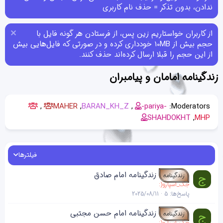
ندادن، بدون تذکر = حذف نام کاربری
از کاربران خواستاریم زین پس، از فرستادن هر گونه فایل با
حجم بیش از 10MB خودداری کرده و در صورتی که فایل‌هایی بیش
از این حجم را قبلا ارسال کرده‌اند حذف کنند.
زندگینامه امامان و پیامبران
MAHER
BARAN_KH_Z
-pariya-
Moderators:
SHAHDOKHT
MHP
فیلترها
زندگینامه امام صادق
ج
زندگینامه
جک_اسپارو(:
پاسخ‌ها
5
2025/08/11
زندگینامه امام حسن مجتبی
ج
زندگینامه
جک_اسپارو(: