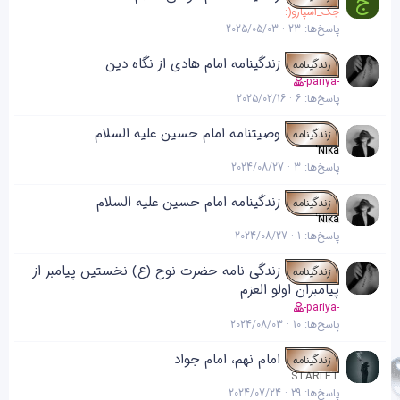
ج
جک_اسپارو(:
پاسخ‌ها
23
2025/05/03
زندگینامه امام هادی از نگاه دین
زندگینامه
-pariya-
پاسخ‌ها
6
2025/02/16
وصیتنامه امام حسین علیه السلام
زندگینامه
'Nika
پاسخ‌ها
3
2024/08/27
زندگینامه امام حسین علیه السلام
زندگینامه
'Nika
پاسخ‌ها
1
2024/08/27
زندگی نامه حضرت نوح (ع) نخستین پیامبر از
زندگینامه
پیامبران اولو العزم
-pariya-
پاسخ‌ها
10
2024/08/03
امام نهم، امام جواد
زندگینامه
STARLET
پاسخ‌ها
29
2024/07/24