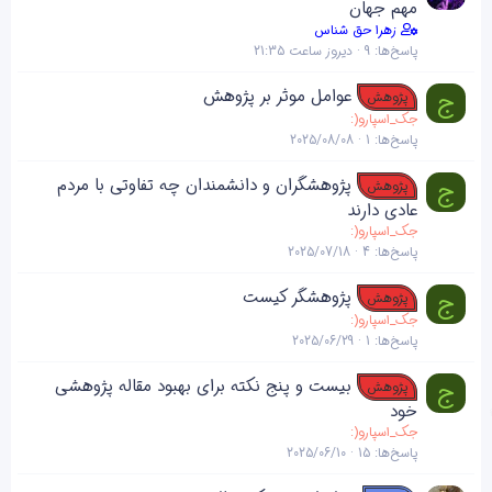
مهم جهان
ه
زهرا حق شناس
پاسخ‌ها
9
دیروز ساعت 21:35
عوامل موثر بر پژوهش
ج
پژوهش
جک_اسپارو(:
پاسخ‌ها
1
2025/08/08
پژوهشگران و دانشمندان چه تفاوتی با مردم‌
ج
پژوهش
عادی دارند
جک_اسپارو(:
پاسخ‌ها
4
2025/07/18
پژوهشگر کیست
ج
پژوهش
جک_اسپارو(:
پاسخ‌ها
1
2025/06/29
بیست و پنج نکته برای بهبود مقاله پژوهشی
ج
پژوهش
خود
جک_اسپارو(:
پاسخ‌ها
15
2025/06/10