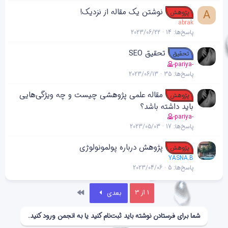
نوشتن یک مقاله از نزدیک!
A
پژوهش
abrak
پاسخ‌ها
14
2023/06/22
تحقیق SEO
تحقیق
-pariya-
پاسخ‌ها
35
2023/06/13
مقاله علمی پژوهشی چیست و چه ویژگی‌هایی
پژوهش
باید داشته باشد؟
-pariya-
پاسخ‌ها
17
2023/05/03
پژوهش درباره پولمونولوژی
پژوهش
YASNA.B
پاسخ‌ها
5
2023/04/06
آخر
1 از 3
بعدی
شما برای فرستادن نوشته باید ثبت‌نام کنید یا به انجمن ورود کنید.