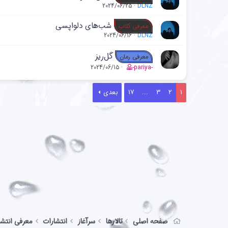
2024/06/25
DLNZ
شب‌های دلواپسی
معرفی کتاب
2024/06/16
DLNZ
گل‌ریز
معرفی رمان
2024/06/15
-pariya-
1
2
3
...
17
بعدی
صفحه اصلی
تالارها
سرآغاز
انتشارات
معرفی انتشا