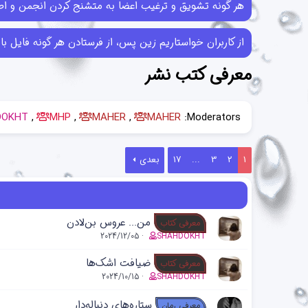
هر گونه تشویق و ترغیب اعضا به متشنج کردن انجمن و اطل
از کاربران خواستاریم زین پس، از فرستادن هر گونه فایل با حجم بیش از 10MB خودداری کرده و در صورتی که فایل‌هایی بیش از این حجم ر
معرفی کتب نشر
DOKHT
MHP
MAHER
MAHER
Moderators:
1
2
3
...
17
بعدی
من... عروس بن‌لادن
معرفی کتاب
2024/12/05
SHAHDOKHT
ضیافت اشک‌ها
معرفی کتاب
2024/10/15
SHAHDOKHT
ستاره‌های دنباله‌دار
معرفی رمان