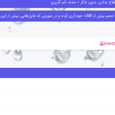
اع ندادن، بدون تذکر = حذف نام کاربری
ا قبلا ارسال کرده‌اند حذف کنند.
SHAH