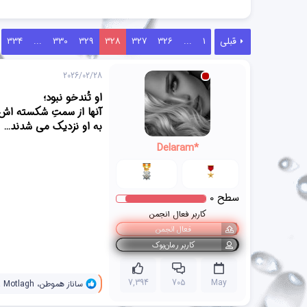
قبلی
1
...
326
327
328
329
330
...
334
2026/02/28
او تُندخو نبود؛
آنها از سمتِ شکسته اش
به او نزدیک می شدند…
Delaram*
سطح
0
کاربر فعال انجمن
فعال انجمن
کاربر رمان‌بوک
و
7,394
705
May
ساناز هموطن
،
 Motlagh
ا
ک