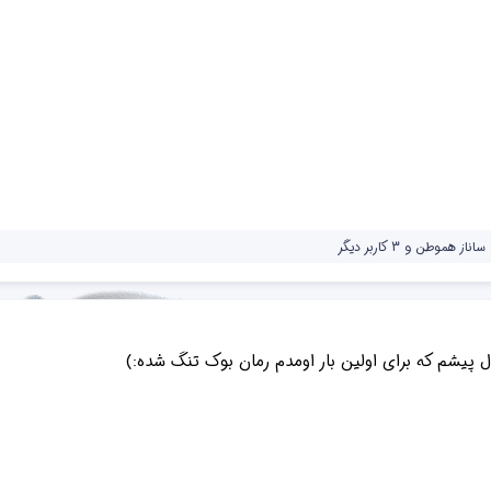
ساناز هموطن
و 3 کاربر دیگر