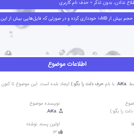
اع ندادن، بدون تذکر = حذف نام کاربری
ا قبلا ارسال کرده‌اند حذف کنند.
اطلاعات موضوع
ط
.AiKa.
با نام
حرف دلت را بگو:)
ضوع
نویسنده موضوع
.AiKa.
ا
اولین پسند نوشته
13