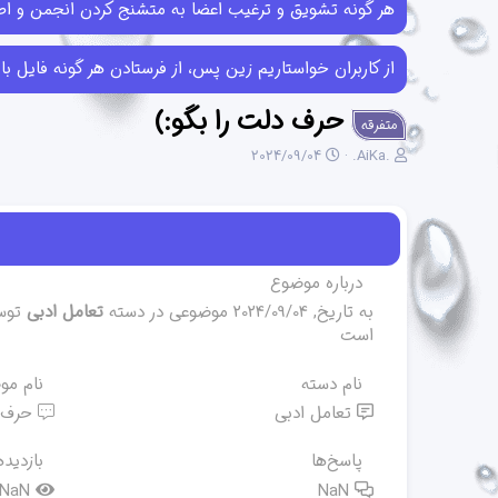
هر گونه تشویق و ترغیب اعضا به متشنج کردن انجمن و اطل
از کاربران خواستاریم زین پس، از فرستادن هر گونه فایل با حجم بیش از 10MB خودداری کرده و در صورتی که فایل‌هایی بیش از این حجم ر
حرف دلت را بگو:)
متفرقه
ن
ت
2024/09/04
.AiKa.
و
ا
ی
ر
س
ی
ن
خ
د
ش
ه
ر
درباره موضوع
م
و
به تاریخ,
2024/09/04
موضوعی در دسته
تعامل ادبی
توس
و
ع
است
ض
و
ع
نام دسته
نام مو
تعامل ادبی
حرف دلت را بگو:)
پاسخ‌ها
بازدیده
NaN
NaN