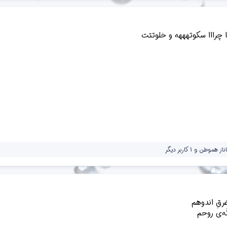
چرااا سکوتهههه و خلوتتت
ناز هموطن
و 1 کاربر دیگر
قِ اندوهم
ّه‌ی روحم