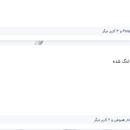
Poo
و 3 کاربر دیگر
 تنگ شده
ناز هموطن
و 2 کاربر دیگر