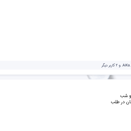
.AiKa.
و 2 کاربر دیگر
 و شب
ن در طلب