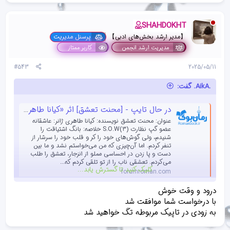
SHAHDOKHT
【مدیر ارشد بخش‌های ادبی】
پرسنل مدیریت
مدیریت ارشد انجمن
کاربر ممتاز
#543
2025/05/11
.AikA. گفت:
در حال تایپ - [محنت تعشق] اثر «کیانا طاهری کاربر انجمن رمان بوک»
عنوان: محنت تعشق نویسنده: کیانا طاهری ژانر: عاشقانه
عضو گپ نظارت (۳)S.O.W خلاصه: بانگ اشتیاقت را
شنیدم، ولی گوش‌های خود را کر و قلب خود را سرشار از
تنفر کردم. اما آن‌چیزی که من می‌خواستم نشد و ما بین
دست و پا زدن در احساسی مملو از انزجار، تعشق را طلب
می‌کردم. تعشقی ناب را از تو تلقی کردم که...
کلیک کنید تا گسترش یابد...
forumroman.com
درخواست تگ..
درود و وقت خوش
با درخواست شما موافقت شد
به زودی در تاپیک مربوطه تگ خواهید شد