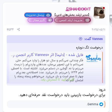
SHAHDOKHT
【مدیر ارشد بخش‌های ادبی】
پرسنل مدیریت
مدیریت ارشد انجمن
کاربر ممتاز
#544
2025/05/11
Vannes گفت:
درخواست تگ دوباره
فایل شده - [دلیما] اثر «Vannes کاربر انجمن رمان بوک»
فکر چندانی نمی‌کنم و سال دو هزار را وارد می‌کنم. حتی
نمی‌دانم با این تصویر بی‌جان، عددهای واردی‌ام را درست
می‌زنم یا نه. گوشی در دستم می‌لرزد. اشتباه است. با احمقی
تمام ۱۲۳۴ را می‌زنم. باز می‌لرزد. عدد احمقانه‌ی بعدی‌ام
چهار تا صفر است و باز، می‌لرزد‌. می‌خواهم پنجاه پنجاه را
کلیک کنید تا گسترش یابد...
امتحان کنم که...
forumroman.com
درود
برای درخواست بازبینی باید درخواست نقد حرفه‌ای دهید.
و
.Gemma
ا
ک