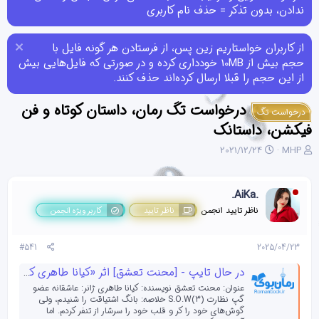
ندادن، بدون تذکر = حذف نام کاربری
از کاربران خواستاریم زین پس، از فرستادن هر گونه فایل با
حجم بیش از 10MB خودداری کرده و در صورتی که فایل‌هایی بیش
از این حجم را قبلا ارسال کرده‌اند حذف کنند.
درخواست تگ رمان، داستان کوتاه و فن
درخواست تگ
فیکشن، داستانک
ن
ت
2021/12/24
MHP
و
ا
ی
ر
س
ی
.AiKa.
ن
خ
ناظر تایید انجمن
ناظر تایید
کاربر ویژه انجمن
د
ش
ه
ر
م
و
#541
2025/04/23
و
ع
ض
در حال تایپ - [محنت تعشق] اثر «کیانا طاهری کاربر انجمن رمان بوک»
و
عنوان: محنت تعشق نویسنده: کیانا طاهری ژانر: عاشقانه عضو
ع
گپ نظارت (۳)S.O.W خلاصه: بانگ اشتیاقت را شنیدم، ولی
گوش‌های خود را کر و قلب خود را سرشار از تنفر کردم. اما