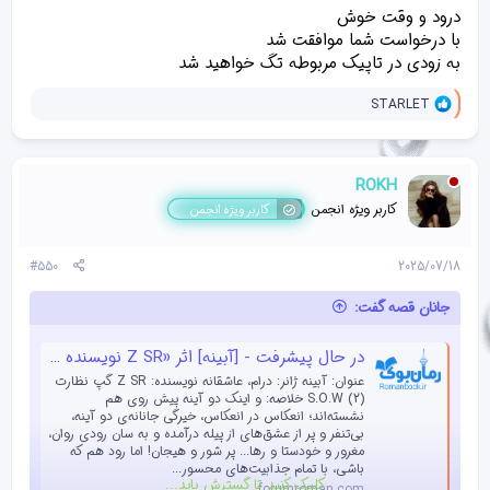
درود و وقت خوش
با درخواست شما موافقت شد
درخواست تگ
به زودی در تاپیک مربوطه تگ خواهید شد
و
STARLET
ا
ک
ن
ش‌
ROKH
ه
ا
کاربر ویژه انجمن
کاربر ویژه انجمن
[
ی
پ
#550
2025/07/18
س
ن
جانان قصه گفت:
د
ه
ا
در حال پیشرفت - [آبینه] اثر «Z SR نویسنده انجمن رمان بوک»
]
عنوان: آبینه ژانر: درام، عاشقانه نویسنده: Z SR گپ نظارت
:
(2) S.O.W خلاصه: و اینک دو آینه پیش روی هم
نشسته‌اند؛ انعکاس در انعکاس، خیرگی جانانه‌ی دو آینه،
بی‌تنفر و پر از عشق‌های از پیله درآمده و به سان رودی روان،
مغرور و خودستا و رها... پر شور و هیجان! اما رود هم که
باشی، با تمام جذابیت‌های محسور...
کلیک کنید تا گسترش یابد...
forumroman.com