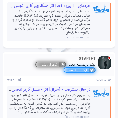
حرفه‌ای - [اپیزود آخر] اثر «شکارچی کاربر انجمن رمان‌بوک»
بسم‌‌ تعالی نام رمان: اپیزود آخر نام نویسنده: شکارچی ژانر:
جنایی، معمایی، تراژدی عضو گپ نظارت: (S.O.W (8 خلاصه:
مرگ، بی‌صدا از حنجره‌ی فربد خادم گذشت. او سقوط کرد و با
سقوطش موازنه‌ی قدرت در تاریکی بهم خورد آنچنان که
فروپاشی‌ تنها پژواک یک نفس بود. آتش این بازی را یک زن
برافروخت با رازهای...
forumroman.com
STARLET
ارشد بازنشسته انجمن
شاعر آزمایشی
ارشد بازنشسته
#548
2025/07/13
در حال پیشرفت - [میرال] اثر « عسل کاربر انجمن رمان بوک »
به نام پروردگار هستی رمان: میرال نویسنده: عسل ژانر: تاریخی،
عاشقانه، درام عضو گپ نظارت: (۱۰)S.O.W خلاصه: با زخم‌هایی
خاموش، از سرزمینی دور آمده‌بود. نه کلامی گفت، نه سرتعظیمی
آورد. نه درباری بود، نه سربازی، نه شاهزاده‌ای که نگاهش را تاب
بیاورد.دختری که در دل کاخ‌ها، ساکت ماند و نگاهش را از...
forumroman.com