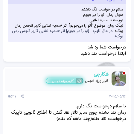
سلام در خواست تگ داشتم
عنوان رمان: تو را می‌جویم
نویسنده: سمیه اعلایی
لینک رمان: موضوع '[تو را می‌جویم] اثر «سمیه اعلایی کاربر انجمن رمان
بوک»'
در حال تایپ - [تو را می‌جویم] اثر «سمیه اعلایی کاربر انجمن رمان
بوک»
درخواست شما رد شد
ابتدا درخواست نقد دهید
شکارچی
کاربر ویژه انجمن
کاربر ویژه انجمن
#547
2025/05/16
با سلام درخواست تگ دارم.
رمان نقد نشده چون مدیر تالار نقد گفتن تا اطلاع ثانویی تاپیک
درخواست نقد قفله(چند ماهه که قفله)