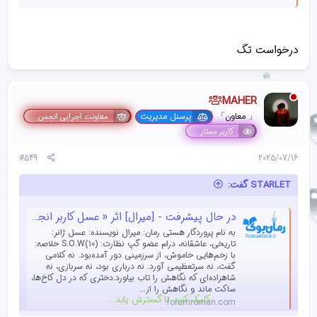
درخواست تگ
MAHER
「 معاون」
پرسنل مدیریت
معاونت اجرایی انجمن
کاربر ممتاز
#549
2025/07/16
STARLET گفت:
در حال پیشرفت - [میرال] اثر « عسل کاربر انجمن رمان بوک »
به نام پروردگار هستی رمان: میرال نویسنده: عسل ژانر:
تاریخی، عاشقانه، درام عضو گپ نظارت: (۱۰)S.O.W خلاصه:
با زخم‌هایی خاموش، از سرزمینی دور آمده‌بود. نه کلامی
گفت، نه سرتعظیمی آورد. نه درباری بود، نه سربازی، نه
شاهزاده‌ای که نگاهش را تاب بیاورد.دختری که در دل کاخ‌ها،
ساکت ماند و نگاهش را از...
کلیک کنید تا گسترش یابد...
forumroman.com