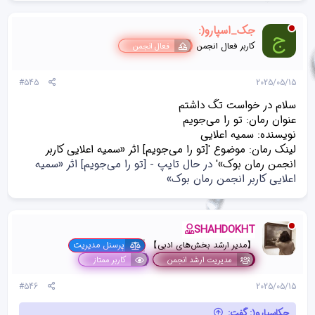
ن
ش‌
جک_اسپارو(:
ج
ه
ا
کاربر فعال انجمن
فعال انجمن
[
ی
پ
#545
2025/05/15
س
ن
سلام در خواست تگ داشتم
د
عنوان رمان: تو را می‌جویم
ه
نویسنده: سمیه اعلایی
ا
]
لینک رمان: موضوع '[تو را می‌جویم] اثر «سمیه اعلایی کاربر
:
انجمن رمان بوک»'
در حال تایپ - [تو را می‌جویم] اثر «سمیه
اعلایی کاربر انجمن رمان بوک»
SHAHDOKHT
【مدیر ارشد بخش‌های ادبی】
پرسنل مدیریت
مدیریت ارشد انجمن
کاربر ممتاز
#546
2025/05/15
جکاسپارو(: گفت: