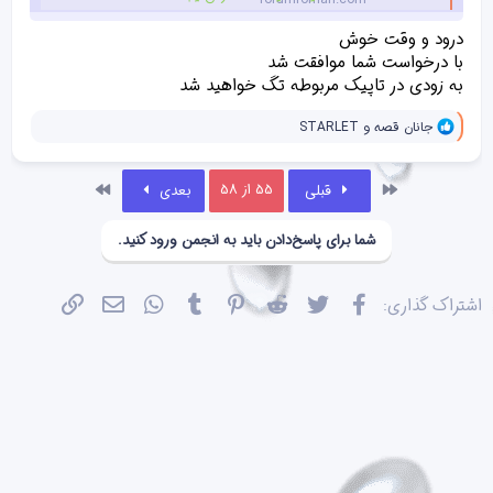
درود و وقت خوش
درخواست تگ
با درخواست شما موافقت شد
به زودی در تاپیک مربوطه تگ خواهید شد
و
جانان قصه
و
STARLET
ا
ک
ن
اول
آخر
55 از 58
قبلی
بعدی
ش‌
ه
ا
شما برای پاسخ‌دادن باید به انجمن ورود کنید.
[
ی
پ
س
فیسبوک
تویتر
Reddit
Pinterest
Tumblr
WhatsApp
ایمیل
پیوند
اشتراک گذاری:
ن
د
ه
ا
]
: