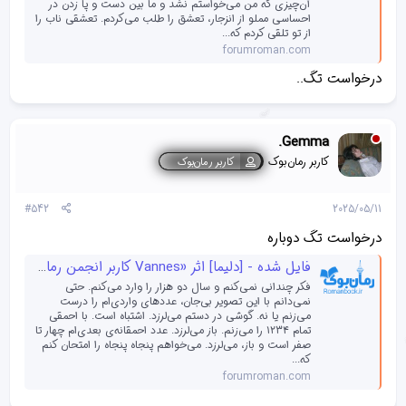
آن‌چیزی که من می‌خواستم نشد و ما بین دست و پا زدن در
احساسی مملو از انزجار، تعشق را طلب می‌کردم. تعشقی ناب را
از تو تلقی کردم که...
forumroman.com
درخواست تگ..
.Gemma
کاربر رمان‌بوک
کاربر رمان‌بوک
#542
2025/05/11
درخواست تگ دوباره
فایل شده - [دلیما] اثر «Vannes کاربر انجمن رمان بوک»
فکر چندانی نمی‌کنم و سال دو هزار را وارد می‌کنم. حتی
نمی‌دانم با این تصویر بی‌جان، عددهای واردی‌ام را درست
می‌زنم یا نه. گوشی در دستم می‌لرزد. اشتباه است. با احمقی
تمام ۱۲۳۴ را می‌زنم. باز می‌لرزد. عدد احمقانه‌ی بعدی‌ام چهار تا
صفر است و باز، می‌لرزد‌. می‌خواهم پنجاه پنجاه را امتحان کنم
که...
forumroman.com