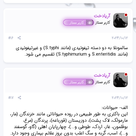
آریادخت
کاربر ممتاز
کاربر ممتاز
#16
2024/10/12
سالمونلا به دو دسته تیفوئیدی (مانند S.typhi) و غیرتیفوئیدی
(مانند S.enteritidis و S.typhimurium) تقسیم می شود.
آریادخت
کاربر ممتاز
کاربر ممتاز
#17
2024/10/12
الف- حیوانات:
این باکتری به طور طبیعی در روده حیواناتی مانند خزندگان (مار،
مارمولک، لاک پشت)، دوزیستان (قورباغه)، پرندگان (مرغ،
بوقلمون، غاز، اردک، طوطی و...)، چهارپایان اهلی (گاو، گوسفند
و...)، اسب، گربه و سگ اغلب بدون بروز علائم بیماری وجود دارد.