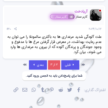
آریادخت
کاربر ممتاز
کاربر ممتاز
#20
2024/10/12
علت آلودگی شدید مرغداری ها به باکتری سالمونلا را می توان به
عدم رعایت بهداشت، در معرض قرار گرفتن مرغ ها با مدفوع و
وجود جوندگان و پرندگان آلوده که از بیرون به مرغداری ها وارد
می شوند، بیان کرد.
اول
آخر
2 از 3
قبلی
بعدی
شما برای پاسخ‌دادن باید به انجمن ورود کنید.
فیسبوک
تویتر
Reddit
Pinterest
Tumblr
WhatsApp
ایمیل
پیوند
اشتراک گذاری: