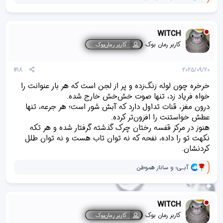
ا
ک
ن
ش‌
WITCH
ه
ا
کاربر رمان بوک
کاربر رمان‌بوک
[
ی
پ
#18
2025/09/20
س
ن
خرخره چون لوله‌ زنگ‌زده و پر از لجن است که هر بار عنوانت را
د
خواه فریاد زد، تنها صوت خش‌خش خارج شده.
ه
درون مغز، قنات تداول دارد که آبش شور است؛ هر جرعه، تنها
ا
]
عطش خواستنت را افزون‌تر کرده.
:
هنوز در مرکز قفسه رختان چرک گذشته گرفتار شده و هر تکه
نکهت تو را داده، نفحه که نه توان تاب هست و نه توان طلل
کردنشان.
و
آبـی؛
و
ساناز هموطن
ا
ک
ن
ش‌
WITCH
ه
ا
کاربر رمان بوک
کاربر رمان‌بوک
[