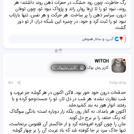
رگ خاطرت، چون رود خشک، در حفرات ذهن روند داشتند؛ هر
روند، نبود تو را تا ژرفا روان راند و پژواک نبود تو، چون توفان
درون، سراسر ذهن را پر ساخت. هر حرکت و هر نفس، تنها بازتاب
نبود تو را ثبت کرد و خود، در چنبره این شبکه دراز، از تو دور
گشت.
و
آبـی؛
و
ساناز هموطن
ا
ک
ن
ش‌
WITCH
ه
ا
کاربر رمان بوک
کاربر رمان‌بوک
[
ی
پ
#12
2025/09/15
س
ن
حدقه‌‌ات درون خود خور بود، لاکن اکنون در هر گوشه جز غروب و
د
شب نظارت نشده. هر شب در دل تار، تو را جست‌وجو کرده‌ و با
ه
رفتند انوار هور به بند کشیده‌‌شد.
ا
]
اکنون هر بامداد، نه آغاز روز، بلکه زار دوباره است؛ بانگی سوگناک
:
که زنگ حتف را بر برج‌ دل کوبد.
جان را چون کوره‌ افروخته کرد و از خاکستر آن ققنوس برنخاست،
تنها خاک سرد بر جا کوفته شد که باد غربت آن را بر چهار گوشه‌