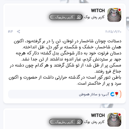
ن
ش‌
WITCH
ه
ا
کاربر رمان بوک
کاربر رمان‌بوک
[
ی
پ
#14
2025/09/20
س
ن
دستانت چونان شاخسار در توفان، تن را در بر گرفته‌بود، اکنون
د
همان شاخسار، خشک و شکسته بر گور دل، ظل انداخته.
ه
دستان فرتوت خود به دثار شوخگن بدل گشته‌؛ دثار که هرچه
ا
]
جهد بر ستردنش کردم، غبار اندوه نداشتند از تن جدا نشد.
:
مسکن پر از ظل شد؛ از تو شکل گرفتند و هر کدام چون دشنه در
جناغ فرو رفتند.
باطن تنور کور است؛ در گذشته حرارتی داشت از حضورت و اکنون
سرد و پر از خاکستر است.
و
آبـی؛
و
ساناز هموطن
ا
ک
ن
ش‌
WITCH
ه
ا
کاربر رمان بوک
کاربر رمان‌بوک
[