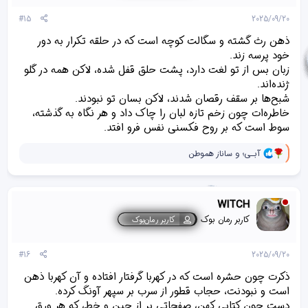
ی
پ
#15
2025/09/20
س
ن
ذهن رث گشته و سگالت کوچه‌ است که در حلقه تکرار به دور
د
خود پرسه زند.
ه
زبان بس از تو لغت دارد، پشت حلق قفل شده، لاکن همه در گلو
ا
]
ژنده‌اند.
:
شبح‌ها بر سقف رقصان شدند، لاکن بسان تو نبودند.
خاطره‌ات چون زخم تازه لبان را چاک داد و هر نگاه به گذشته،
سوط است که بر روح فکسنی نفس فرو افتد.
و
آبـی؛
و
ساناز هموطن
ا
ک
ن
ش‌
WITCH
ه
ا
کاربر رمان بوک
کاربر رمان‌بوک
[
ی
پ
#16
2025/09/20
س
ن
ذکرت چون حشره‌ است که در کهربا گرفتار افتاده و آن کهربا ذهن
د
است و نبودنت، حجاب قطور از سرب بر سپهر آونگ کرده.
ه
دست‌ چون کتابی کهن‌، صفحاتی پر از چین و خط، که هر ورق
ا