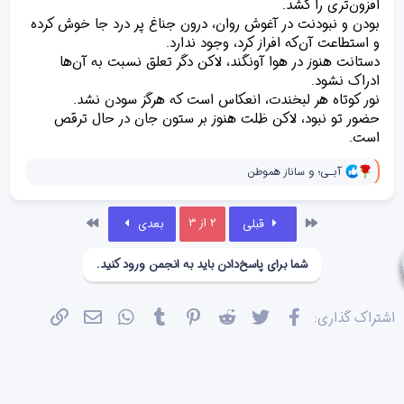
افزون‌تری را کشد.
ه
بودن و نبودنت در آغوش روان، درون جناغ پر درد جا خوش کرده
ا
]
و استطاعت آن‌که افراز کرد، وجود ندارد.
:
دستانت هنوز در هوا آونگند، لاکن دگر تعلق‌ نسبت به آن‌ها
ادراک نشود.
نور کوتاه هر لبخندت، انعکاس است که هرگز سودن نشد.
حضور تو نبود، لاکن ظلت هنوز بر ستون‌‌ جان در حال ترقص
است.
و
آبـی؛
و
ساناز هموطن
ا
ک
ن
اول
آخر
2 از 3
قبلی
بعدی
ش‌
ه
ا
شما برای پاسخ‌دادن باید به انجمن ورود کنید.
[
ی
پ
س
فیسبوک
تویتر
Reddit
Pinterest
Tumblr
WhatsApp
ایمیل
پیوند
اشتراک گذاری:
ن
د
ه
ا
]
: