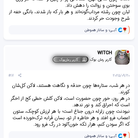
]
بوی سوختن و زوالت را دهش داد.
:
لبان چون رشته مرداب‌گونه‌اند و هر بار که باز شدند، بانگی خفه از
شرح وجودت حر کردند.
و
آبـی؛
و
ساناز هموطن
ا
ک
ن
ش‌
WITCH
ه
ا
کاربر رمان بوک
کاربر رمان‌بوک
[
ی
پ
#17
2025/09/20
س
ن
در هر شب، ستاره‌ها چون حدقه و نگاهت هستند، لاکن کل‌‌شان
د
کورند.
ه
در هر روز، خور چون حضورت است، لاکن کلش خطی کج‌ از اخگر
ا
]
است که احراق کند و نور ندهد.
:
نبودنت چون زلزله‌ درون جناغ است؛ با هر لرزش کوچک، ستون‌
اعصاب فرو افتد و هر خاطره از تو، بسان قرابه ترک‌خورده است
که اگر سودن کنم، هزار تکه‌ خون‌آلود در رگ‌ فرو رود.
و
آبـی؛
و
ساناز هموطن