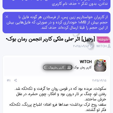
ندادن، بدون تذکر = حذف نام کاربری
از کاربران خواستاریم زین پس، از فرستادن هر گونه فایل با
حجم بیش از 10MB خودداری کرده و در صورتی که فایل‌هایی بیش
از این حجم را قبلا ارسال کرده‌اند حذف کنند.
[رحِیل] اثر •ملی ملکی کاربر انجمن رمان بوک•
دلنوشته
ن
ت
2025/09/02
WITCH
و
ا
ی
ر
س
ی
WITCH
ن
خ
کاربر رمان بوک
کاربر رمان‌بوک
د
ش
ه
ر
م
و
#11
2025/09/15
و
ع
ض
سکوتت، عربده بود که در قوس روان جا گرفت و تکه‌تکه شد.
و
رفتن تو، چنگ بر تار درون بود و افکار، چون حشره، در عقل
ع
خزش ساختند.
سقف روح ترک برداشت؛ صداها فرو افتاد؛ اشباح پررنگ، تکه‌تکه
فکر تو گشتند.