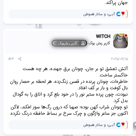
جهان پراکند.
و
آبـی؛
و
ساناز هموطن
ا
ک
ن
ش‌
WITCH
ه
ا
کاربر رمان بوک
کاربر رمان‌بوک
[
ی
پ
#13
2025/09/15
س
ن
آتش تعشق تو بر جان، چونان برق جهنده، هر چه هست
د
خاکستر ساخت.
ه
خاطره‌ات، چونان پرنده‌ در قفس زنگ‌زده، هر لحظه بر حصار روان
ا
]
بال کوفت و باز بر کف افتاد.
:
نبودت، چون پرده‌ ستبر نور را در خود بلع کرد و اتاق را به گودال
بدل کرد.
تو چونان شراب کهن بوده؛ صهبا که درون رگ‌ها سوز افکند، لاکن
اکنون جز ساغر واژگون و چرک سرخ بر بساط حافظه درنگ نکرده.
و
آبـی؛
و
ساناز هموطن
ا
ک