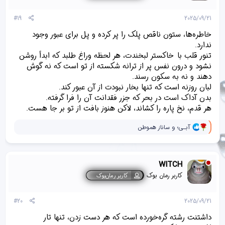
ی
پ
#19
2025/09/21
س
ن
خاطره‌ها، ستون‌ ناقص پلک را پر کرده‌ و پل برای عبور وجود
د
ندارد.
ه
تنور قلب با خاکستر لبخندت، هر لحظه وراغ طلبد که ابداً روشن
ا
]
نشود و درون نفس پر از ترانه شکسته از تو است که نه گوش
:
دهند و نه به سکون رسند.
لبان روزنه است که تنها بخار نبودت از آن عبور کند.
بدن آداک است در بحر که جزر فقدانت آن را فرا گرفته.
هر قدم، نخ‌ پاره‌ را کشاند، لاکن هنوز بافت از تو بر جا هست.
و
آبـی؛
و
ساناز هموطن
ا
ک
ن
ش‌
WITCH
ه
ا
کاربر رمان بوک
کاربر رمان‌بوک
[
ی
پ
#20
2025/09/21
س
ن
داشتنت رشته‌ گره‌خورده است که هر دست زدن، تنها تار
د