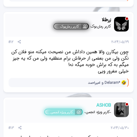
ا
ک
ن
ش‌
زرطلا
ه
ا
کاربر رمان‌بوک
کاربر رمان‌بوک
[
ی
پ
#12
2024/05/29
س
ن
چون بیکارن والا همین داداش من نصیحت میکنه منو فلان کن
د
نکن ولی من بعضی از حرفاش برام منطقیه ولی من که یه جیز
ه
میگم به که براش خوبه میگه نه!
ا
]
خیلی مغرور ویی
:
و
Delaram*
و
امیراحمد
ا
ک
ن
ش‌
ASHOB
ه
ا
˶⁠کاربر ویژه انجمن˶⁠
کاربر ویژه انجمن
[
ی
پ
#13
2024/05/30
س
ن