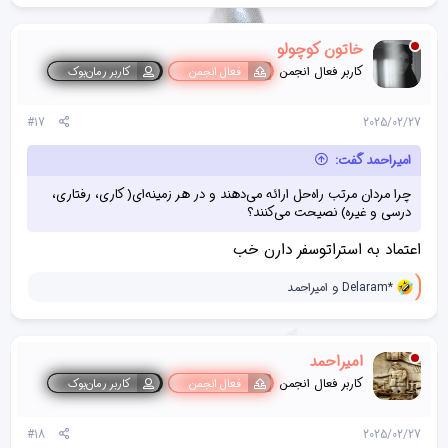
ک
ن
ش‌
خاتون کوچولو
ه
ا
کاربر فعال انجمن
فعال انجمن
کاربر رمان‌بوک
[
ی
پ
#17
2025/02/27
س
ن
امیراحمد گفت:
د
ه
چرا مردان مرتب راه‌حل ارائه می‌دهند و در هر زمینه‌ای( کاری، رفتاری،
ا
درسی و غیره) نصیحت می‌کنند؟
]
:
اعتماد به استراتوسفر دارن خب
و
Delaram*
و
امیراحمد
ا
ک
ن
ش‌
امیراحمد
ه
ا
کاربر فعال انجمن
فعال انجمن
کاربر رمان‌بوک
[
ی
پ
#18
2025/02/27
س