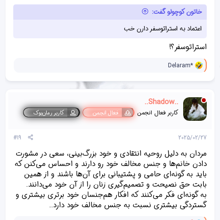
ن
خاتون کوچولو گفت:
د
ه
اعتماد به استراتوسفر دارن خب
ا
]
:
استراتوسفر؟!
و
Delaram*
ا
ک
ن
ش‌
..Shadow..
ه
ا
کاربر فعال انجمن
فعال انجمن
کاربر رمان‌بوک
[
ی
پ
#19
2025/02/27
س
ن
مردان به دلیل روحیه انتقادی و خود بزرگ‌بینی، سعی در مشورت
د
دادن خانم‌ها و جنس مخالف خود رو دارند و احساس می‌کنن که
ه
باید به گونه‌ای حامی و پشتیبانی برای آن‌ها باشند و از همین
ا
]
بابت حق نصیحت و تصمیم‌گیری زنان را از آن خود می‌دانند.
:
به گونه‌ای فکر می‌کنند که افکار هم‌جنسان خود برتری بیشتری و
گستردگی بیشتری نسبت به جنس مخالف خود دارد..