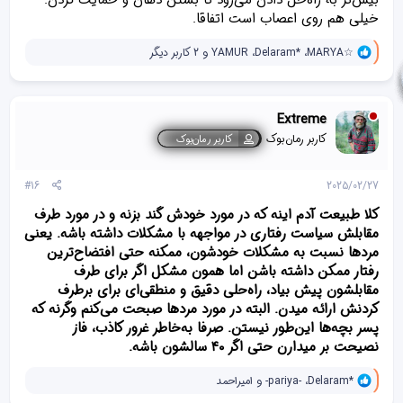
بیش‌تر به راه‌حل دادن می‌رود تا بستن دهان و حمایت کردن.
خیلی هم روی اعصاب است اتفاقا.
و
MARYA☆
،
Delaram*
،
YAMUR
و 2 کاربر دیگر
ا
ک
ن
ش‌
Extreme
ه
ا
کاربر رمان‌بوک
کاربر رمان‌بوک
[
ی
پ
#16
2025/02/27
س
ن
کلا طبیعت آدم اینه که در مورد خودش گند بزنه و در مورد طرف
د
مقابلش سیاست رفتاری در مواجهه با مشکلات داشته باشه. یعنی
ه
مردها نسبت به مشکلات خودشون، ممکنه حتی افتضاح‌ترین
ا
]
رفتار ممکن داشته باشن اما همون مشکل اگر برای طرف
:
مقابلشون پیش بیاد، راه‌حلی دقیق و منطقی‌ای برای برطرف
کردنش ارائه میدن. البته در مورد مردها صبحت می‌کنم وگرنه که
پسر بچه‌ها این‌طور نیستن. صرفا به‌خاطر غرور کاذب، فاز
نصیحت بر میدارن حتی اگر ۴۰ سالشون باشه.
و
Delaram*
،
-pariya-
و
امیراحمد
ا