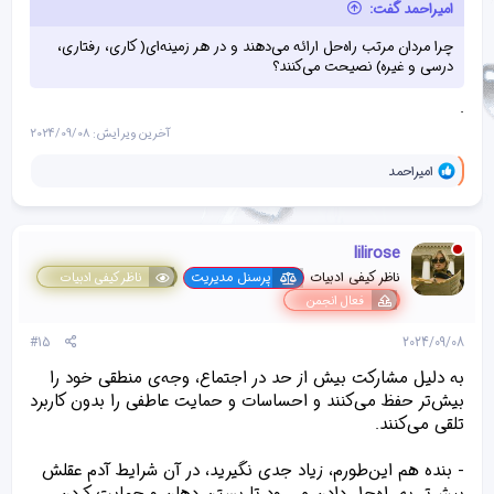
امیراحمد گفت:
د
ه
چرا مردان مرتب راه‌حل ارائه می‌دهند و در هر زمینه‌ای( کاری، رفتاری،
ا
درسی و غیره) نصیحت می‌کنند؟
]
:
.
آخرین ویرایش:
2024/09/08
و
امیراحمد
ا
ک
ن
ش‌
lilirose
ه
ا
ناظر کیفی ادبیات
پرسنل مدیریت
ناظر کیفی ادبیات
[
فعال انجمن
ی
پ
#15
2024/09/08
س
ن
به دلیل مشارکت بیش از حد در اجتماع‌، وجه‌ی منطقی خود را
د
ه
بیش‌تر حفظ می‌کنند و احساسات و حمایت عاطفی را بدون کاربرد
ا
تلقی می‌کنند.
]
:
- بنده هم این‌طورم، زیاد جدی نگیرید، در آن شرایط آدم عقلش