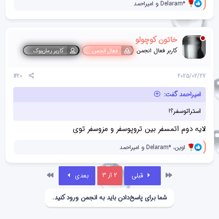
و
Delaram*
و
امیراحمد
ا
ک
ن
ش‌
خاتون کوچولو
ه
ا
کاربر فعال انجمن
فعال انجمن
کاربر رمان‌بوک
[
ی
پ
#20
2025/02/27
س
ن
امیراحمد گفت:
د
ه
استراتوسفر؟!
ا
]
:
لایه دوم اتمسفر بین تروپوسفر و مزوسفر توی
و
اوین
،
Delaram*
و
امیراحمد
ا
ک
ن
اول
آخر
2 از 3
قبلی
بعدی
ش‌
ه
ا
شما برای پاسخ‌دادن باید به انجمن ورود کنید.
[
ی
پ