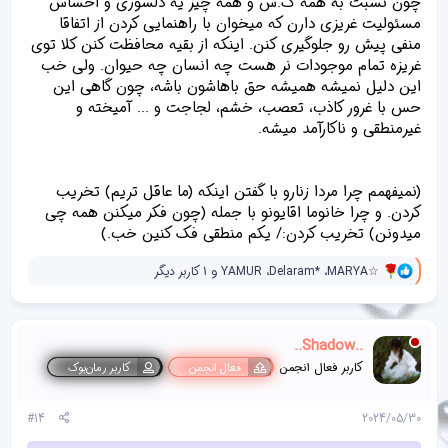
چون نسبت به همه ک.س و همه چیز یه دلسوزی و احساس
د
مسئولیت غریزی دارن که میخوان با راهنمایی کردن از اتفاقا
ه
منفی پیش رو جلوگیری کنن. اینکه از بقیه محافظت کنن کلا توی
ا
]
غریزه تمام موجودات نر هست چه انسان چه حیوان. ولی خب
:
این دلیل نمیشه همیشه حق باهاشون باشه، چون گاهی این
حس با غرور کاذب، تعصب، خشم، لجاجت و ... آمیخته و
غیرمنطقی و ناکارآمد میشه.
(نمیفهمم چرا مردا زنارو با گفتن اینکه (ما عاقل تریم) تخریب
کردن. و چرا خانوما اقایونو با جمله (چون فکر میکنن همه چی
میدونن) تخریب کردن:/ یکم منطقی فک کنین خب.)
و
MARYA☆
،
Delaram*
،
YAMUR
و 1 کاربر دیگر
ا
ک
ن
ش‌
..Shadow..
ه
ا
کاربر فعال انجمن
فعال انجمن
کاربر رمان‌بوک
[
ی
پ
#14
2024/05/30
س
ن